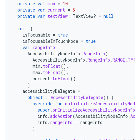
private
val
max
=
10
private
var
current
=
5
private
var
textView
:
TextView? 
=
null
init
{
isFocusable
=
true
isFocusableInTouchMode
=
true
val
rangeInfo
=
AccessibilityNodeInfo
.
RangeInfo
(
AccessibilityNodeInfo
.
RangeInfo
.
RANGE_TYPE
min
.
toFloat
(),
max
.
toFloat
(),
current
.
toFloat
()
)
accessibilityDelegate
=
object
:
AccessibilityDelegate
()
{
override
fun
onInitializeAccessibilityNodeI
super
.
onInitializeAccessibilityNodeInfo
(
info
.
addAction
(
AccessibilityNodeInfo
.
Acc
info
.
rangeInfo
=
rangeInfo
}