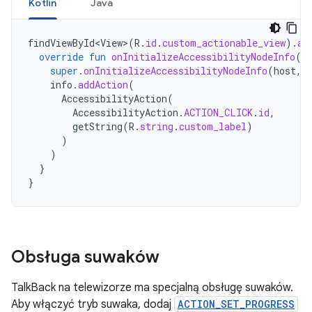
Kotlin
Java
findViewById<View>
(
R
.
id
.
custom_actionable_view
).
ac
override
fun
onInitializeAccessibilityNodeInfo
(
h
super
.
onInitializeAccessibilityNodeInfo
(
host
,
info
.
addAction
(
AccessibilityAction
(
AccessibilityAction
.
ACTION_CLICK
.
id
,
getString
(
R
.
string
.
custom_label
)
)
)
}
}
Obsługa suwaków
TalkBack na telewizorze ma specjalną obsługę suwaków.
Aby włączyć tryb suwaka, dodaj
ACTION_SET_PROGRESS