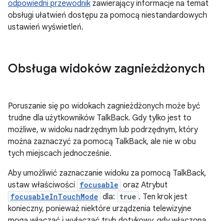
odpowiedni przewodnik
zawierający informacje na temat
obsługi ułatwień dostępu za pomocą niestandardowych
ustawień wyświetleń.
Obsługa widoków zagnieżdżonych
Poruszanie się po widokach zagnieżdżonych może być
trudne dla użytkowników TalkBack. Gdy tylko jest to
możliwe, w widoku nadrzędnym lub podrzędnym, który
można zaznaczyć za pomocą TalkBack, ale nie w obu
tych miejscach jednocześnie.
Aby umożliwić zaznaczanie widoku za pomocą TalkBack,
ustaw właściwości
focusable
oraz Atrybut
focusableInTouchMode
dla:
true
. Ten krok jest
konieczny, ponieważ niektóre urządzenia telewizyjne
mogą włączać i wyłączać tryb dotykowy, gdy włączona