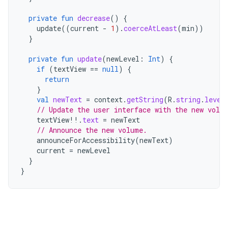
private
fun
decrease
()
{
update
((
current
-
1
).
coerceAtLeast
(
min
))
}
private
fun
update
(
newLevel
:
Int
)
{
if
(
textView
==
null
)
{
return
}
val
newText
=
context
.
getString
(
R
.
string
.
level
// Update the user interface with the new volu
textView
!!
.
text
=
newText
// Announce the new volume.
announceForAccessibility
(
newText
)
current
=
newLevel
}
}