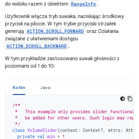
do widoku razem z obiektem
RangeInfo
.
Użytkownik włącza tryb suwaka, naciskając środkowy
przycisk na pilocie. W tym trybie przyciski strzałek
generują
ACTION_SCROLL_FORWARD
oraz Działania
związane z ułatwieniami dostępu
ACTION_SCROLL_BACKWARD
.
W tym przykładzie zastosowano suwak głośności z
poziomami od 1 do 10:
Kotlin
Java
/**
 *   This example only provides slider functionali
 *   be added for other users. Such logic may reus
 */
class
VolumeSlider
(
context
:
Context?,
attrs
:
Attri
private
val
min
=
1