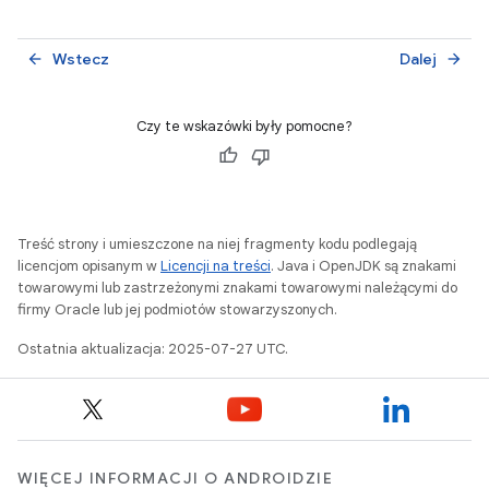
Wstecz
Dalej
arrow_back
arrow_forward
Czy te wskazówki były pomocne?
Treść strony i umieszczone na niej fragmenty kodu podlegają
licencjom opisanym w
Licencji na treści
. Java i OpenJDK są znakami
towarowymi lub zastrzeżonymi znakami towarowymi należącymi do
firmy Oracle lub jej podmiotów stowarzyszonych.
Ostatnia aktualizacja: 2025-07-27 UTC.
WIĘCEJ INFORMACJI O ANDROIDZIE