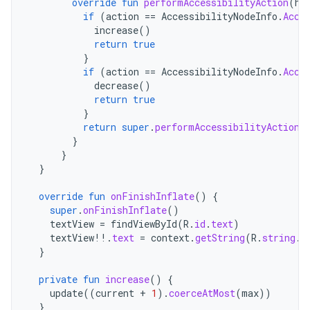
override
fun
performAccessibilityAction
(
ho
if
(
action
==
AccessibilityNodeInfo
.
Acce
increase
()
return
true
}
if
(
action
==
AccessibilityNodeInfo
.
Acce
decrease
()
return
true
}
return
super
.
performAccessibilityAction
(
}
}
}
override
fun
onFinishInflate
()
{
super
.
onFinishInflate
()
textView
=
findViewById
(
R
.
id
.
text
)
textView
!!
.
text
=
context
.
getString
(
R
.
string
.
l
}
private
fun
increase
()
{
update
((
current
+
1
).
coerceAtMost
(
max
))
}