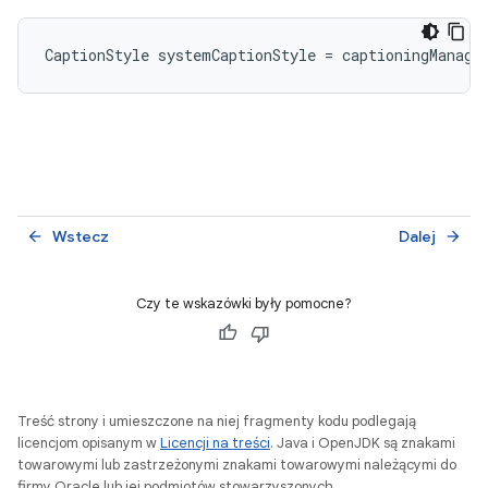
CaptionStyle
systemCaptionStyle
=
captioningManage
Wstecz
Dalej
arrow_back
arrow_forward
Czy te wskazówki były pomocne?
Treść strony i umieszczone na niej fragmenty kodu podlegają
licencjom opisanym w
Licencji na treści
. Java i OpenJDK są znakami
towarowymi lub zastrzeżonymi znakami towarowymi należącymi do
firmy Oracle lub jej podmiotów stowarzyszonych.