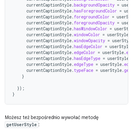
currentCaptionStyle
.
backgroundOpacity
=
user
currentCaptionStyle
.
hasForegroundColor
=
use
currentCaptionStyle
.
foregroundColor
=
userSt
currentCaptionStyle
.
foregroundOpacity
=
user
currentCaptionStyle
.
hasWindowColor
=
userSty
currentCaptionStyle
.
windowColor
=
userStyle
.
currentCaptionStyle
.
windowOpacity
=
userStyl
currentCaptionStyle
.
hasEdgeColor
=
userStyle
currentCaptionStyle
.
edgeColor
=
userStyle
.
ed
currentCaptionStyle
.
hasEdgeType
=
userStyle
.
currentCaptionStyle
.
edgeType
=
userStyle
.
edg
currentCaptionStyle
.
typeFace
=
userStyle
.
get
}
});
}
Możesz też bezpośrednio wywołać metodę
getUserStyle
: