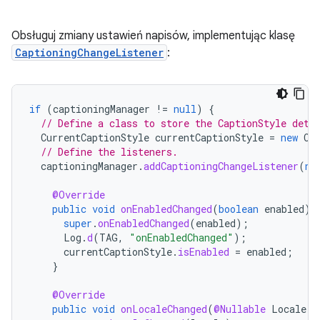
Obsługuj zmiany ustawień napisów, implementując klasę
CaptioningChangeListener
:
if
(
captioningManager
!=
null
)
{
// Define a class to store the CaptionStyle deta
CurrentCaptionStyle
currentCaptionStyle
=
new
Cu
// Define the listeners.
captioningManager
.
addCaptioningChangeListener
(
ne
@Override
public
void
onEnabledChanged
(
boolean
enabled
)
super
.
onEnabledChanged
(
enabled
);
Log
.
d
(
TAG
,
"onEnabledChanged"
);
currentCaptionStyle
.
isEnabled
=
enabled
;
}
@Override
public
void
onLocaleChanged
(
@Nullable
Locale
l