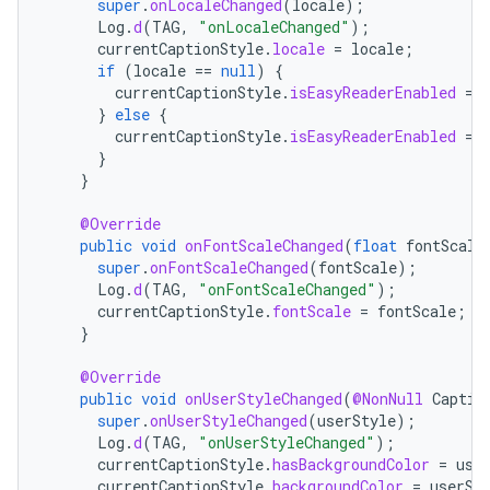
super
.
onLocaleChanged
(
locale
);
Log
.
d
(
TAG
,
"onLocaleChanged"
);
currentCaptionStyle
.
locale
=
locale
;
if
(
locale
==
null
)
{
currentCaptionStyle
.
isEasyReaderEnabled
=
}
else
{
currentCaptionStyle
.
isEasyReaderEnabled
=
}
}
@Override
public
void
onFontScaleChanged
(
float
fontScale
super
.
onFontScaleChanged
(
fontScale
);
Log
.
d
(
TAG
,
"onFontScaleChanged"
);
currentCaptionStyle
.
fontScale
=
fontScale
;
}
@Override
public
void
onUserStyleChanged
(
@NonNull
Captio
super
.
onUserStyleChanged
(
userStyle
);
Log
.
d
(
TAG
,
"onUserStyleChanged"
);
currentCaptionStyle
.
hasBackgroundColor
=
use
currentCaptionStyle
.
backgroundColor
=
userSt