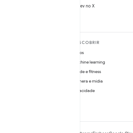
X
Siga @AndroidDev no X
MAIS SOBRE O ANDROID
DESCOBRIR
Android
Jogos
Android para empresas
Machine learning
Segurança
Saúde e fitness
Source
Câmera e mídia
Notícias
Privacidade
Blog
5G
Podcasts