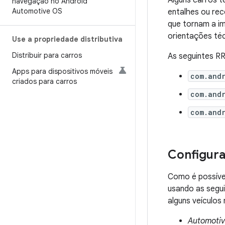
Alguns carros t
navegação no Android
Automotive OS
entalhes ou rec
que tornam a i
orientações téc
Use a propriedade distributiva
Distribuir para carros
As seguintes RR
Apps para dispositivos móveis
com.andr
criados para carros
com.andr
com.andr
Configur
Como é possíve
usando as segu
alguns veículos 
Automotiv