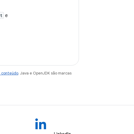
t
e
e conteúdo
. Java e OpenJDK são marcas