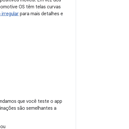
positivos móveis. Em vez dos
utomotive OS têm telas curvas
irregular
para mais detalhes e
endamos que você teste o app
inações são semelhantes a
ou