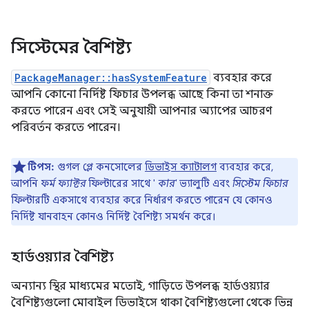
সিস্টেমের বৈশিষ্ট্য
PackageManager::hasSystemFeature
ব্যবহার করে
আপনি কোনো নির্দিষ্ট ফিচার উপলব্ধ আছে কিনা তা শনাক্ত
করতে পারেন এবং সেই অনুযায়ী আপনার অ্যাপের আচরণ
পরিবর্তন করতে পারেন।
টিপস:
গুগল প্লে কনসোলের
ডিভাইস ক্যাটালগ
ব্যবহার করে,
আপনি
ফর্ম ফ্যাক্টর
ফিল্টারের সাথে '
কার'
ভ্যালুটি এবং
সিস্টেম ফিচার
ফিল্টারটি একসাথে ব্যবহার করে নির্ধারণ করতে পারেন যে কোনও
নির্দিষ্ট যানবাহন কোনও নির্দিষ্ট বৈশিষ্ট্য সমর্থন করে।
হার্ডওয়্যার বৈশিষ্ট্য
অন্যান্য স্থির মাধ্যমের মতোই, গাড়িতে উপলব্ধ হার্ডওয়্যার
বৈশিষ্ট্যগুলো মোবাইল ডিভাইসে থাকা বৈশিষ্ট্যগুলো থেকে ভিন্ন