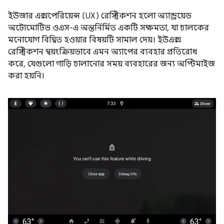
ইউজার এক্সপেরিয়েন্স (UX) রেস্ট্রিকশন হলো অ্যান্ড্রয়েড
অটোমোটিভ ওএস-এ অন্তর্নির্মিত একটি সক্ষমতা, যা চালকের
মনোযোগ বিঘ্নিত হওয়ার বিষয়টি সামাল দেয়। ইউএক্স
রেস্ট্রিকশন স্বয়ংক্রিয়ভাবে এমন অ্যাপের ব্যবহার প্রতিরোধ
করে, যেগুলো গাড়ি চালানোর সময় ব্যবহারের জন্য অপ্টিমাইজ
করা হয়নি।