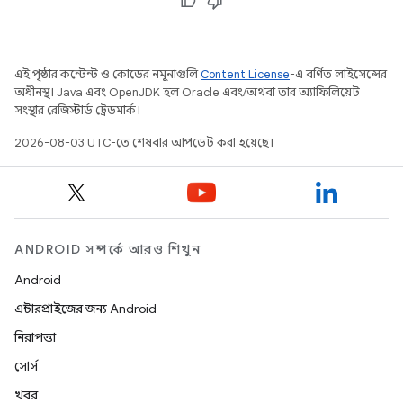
এই পৃষ্ঠার কন্টেন্ট ও কোডের নমুনাগুলি
Content License
-এ বর্ণিত লাইসেন্সের
অধীনস্থ। Java এবং OpenJDK হল Oracle এবং/অথবা তার অ্যাফিলিয়েট
সংস্থার রেজিস্টার্ড ট্রেডমার্ক।
2026-08-03 UTC-তে শেষবার আপডেট করা হয়েছে।
ANDROID সম্পর্কে আরও শিখুন
Android
এন্টারপ্রাইজের জন্য Android
নিরাপত্তা
সোর্স
খবর