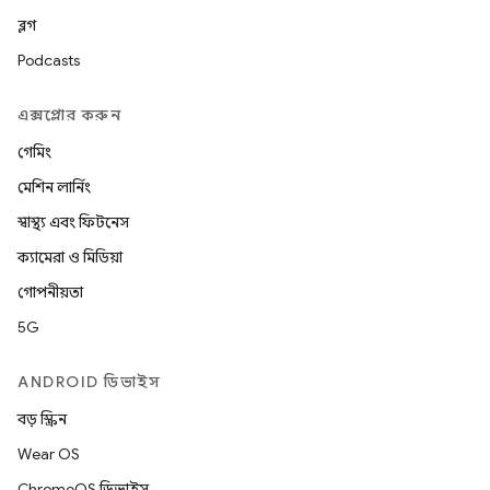
ব্লগ
Podcasts
এক্সপ্লোর করুন
গেমিং
মেশিন লার্নিং
স্বাস্থ্য এবং ফিটনেস
ক্যামেরা ও মিডিয়া
গোপনীয়তা
5G
ANDROID ডিভাইস
বড় স্ক্রিন
Wear OS
ChromeOS ডিভাইস