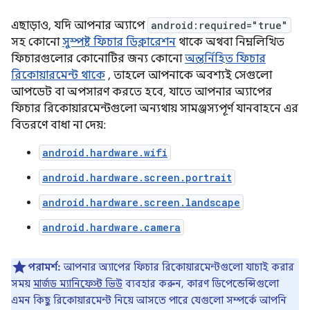
এছাড়াও, যদি আপনার অ্যাপে
android:required="true"
সহ কোনো
সুস্পষ্ট ফিচার ডিক্লারেশন
থাকে অথবা নিম্নলিখিত
ফিচারগুলোর কোনোটির জন্য কোনো
অন্তর্নিহিত ফিচার
রিকোয়ারমেন্ট থাকে
, তাহলে আপনাকে অবশ্যই সেগুলো
আপডেট বা অপসারণ করতে হবে, যাতে আপনার অ্যাপের
ফিচার রিকোয়ারমেন্টগুলো অন্যথায় সামঞ্জস্যপূর্ণ যানবাহনে এর
বিতরণে বাধা না দেয়:
android.hardware.wifi
android.hardware.screen.portrait
android.hardware.screen.landscape
android.hardware.camera
পরামর্শ:
আপনার অ্যাপের ফিচার রিকোয়ারমেন্টগুলো যাচাই করার
সময়
মার্জড ম্যানিফেস্ট ভিউ
ব্যবহার করুন, কারণ ডিপেন্ডেন্সিগুলো
এমন কিছু রিকোয়ারমেন্ট নিয়ে আসতে পারে যেগুলো সম্পর্কে আপনি