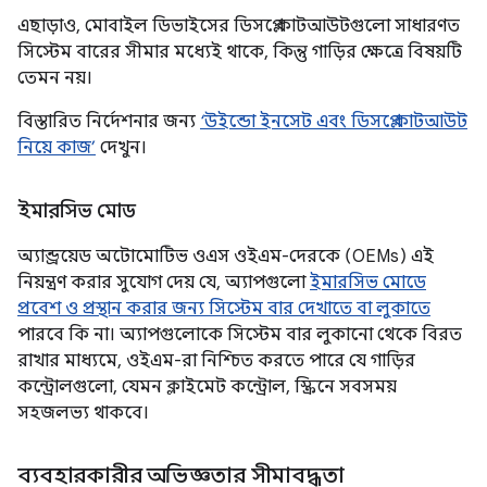
এছাড়াও, মোবাইল ডিভাইসের ডিসপ্লে কাটআউটগুলো সাধারণত
সিস্টেম বারের সীমার মধ্যেই থাকে, কিন্তু গাড়ির ক্ষেত্রে বিষয়টি
তেমন নয়।
বিস্তারিত নির্দেশনার জন্য
‘উইন্ডো ইনসেট এবং ডিসপ্লে কাটআউট
নিয়ে কাজ’
দেখুন।
ইমারসিভ মোড
অ্যান্ড্রয়েড অটোমোটিভ ওএস ওইএম-দেরকে (OEMs) এই
নিয়ন্ত্রণ করার সুযোগ দেয় যে, অ্যাপগুলো
ইমারসিভ মোডে
প্রবেশ ও প্রস্থান করার জন্য সিস্টেম বার দেখাতে বা লুকাতে
পারবে কি না। অ্যাপগুলোকে সিস্টেম বার লুকানো থেকে বিরত
রাখার মাধ্যমে, ওইএম-রা নিশ্চিত করতে পারে যে গাড়ির
কন্ট্রোলগুলো, যেমন ক্লাইমেট কন্ট্রোল, স্ক্রিনে সবসময়
সহজলভ্য থাকবে।
ব্যবহারকারীর অভিজ্ঞতার সীমাবদ্ধতা