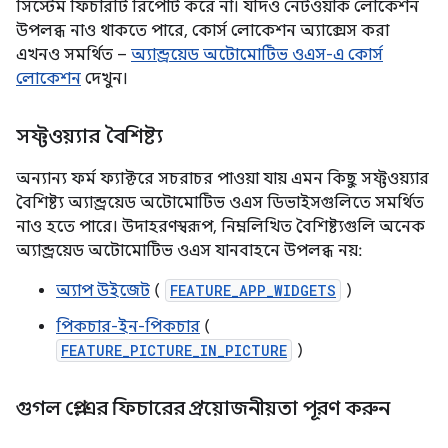
সিস্টেম ফিচারটি রিপোর্ট করে না। যদিও নেটওয়ার্ক লোকেশন
উপলব্ধ নাও থাকতে পারে, কোর্স লোকেশন অ্যাক্সেস করা
এখনও সমর্থিত –
অ্যান্ড্রয়েড অটোমোটিভ ওএস-এ কোর্স
লোকেশন
দেখুন।
সফ্টওয়্যার বৈশিষ্ট্য
অন্যান্য ফর্ম ফ্যাক্টরে সচরাচর পাওয়া যায় এমন কিছু সফ্টওয়্যার
বৈশিষ্ট্য অ্যান্ড্রয়েড অটোমোটিভ ওএস ডিভাইসগুলিতে সমর্থিত
নাও হতে পারে। উদাহরণস্বরূপ, নিম্নলিখিত বৈশিষ্ট্যগুলি অনেক
অ্যান্ড্রয়েড অটোমোটিভ ওএস যানবাহনে উপলব্ধ নয়:
অ্যাপ উইজেট
(
FEATURE_APP_WIDGETS
)
পিকচার-ইন-পিকচার
(
FEATURE_PICTURE_IN_PICTURE
)
গুগল প্লে-এর ফিচারের প্রয়োজনীয়তা পূরণ করুন