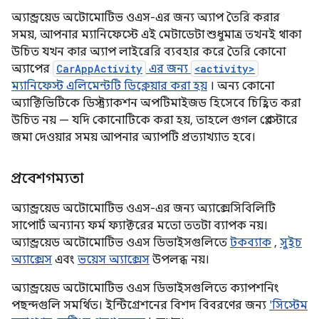
অ্যান্ড্রয়েড অটোমোটিভ ওএস-এর জন্য অ্যাপ তৈরি করার
সময়, আপনার ম্যানিফেস্টে এই মেটাডেটা শুধুমাত্র তখনই থাকা
উচিত যখন কার অ্যাপ লাইব্রেরি ব্যবহার করে তৈরি কোনো
অ্যাপের
CarAppActivity
এর জন্য
<activity>
ম্যানিফেস্ট এলিমেন্টটি ডিক্লেয়ার করা হয়
। অন্য কোনো
অ্যাক্টিভিটিকে ডিস্ট্র্যাকশন অপটিমাইজড হিসেবে চিহ্নিত করা
উচিত নয় — যদি কোনোটিকে করা হয়, তাহলে গুগল প্লে স্টোরে
জমা দেওয়ার সময় আপনার অ্যাপটি প্রত্যাখ্যাত হবে।
প্রবেশগম্যতা
অ্যান্ড্রয়েড অটোমোটিভ ওএস-এর জন্য অ্যাক্সেসিবিলিটি
সাপোর্ট অন্যান্য ফর্ম ফ্যাক্টরের মতো ততটা ব্যাপক নয়।
অ্যান্ড্রয়েড অটোমোটিভ ওএস ডিভাইসগুলিতে
টকব্যাক
,
সুইচ
অ্যাক্সেস
এবং
ভয়েস অ্যাক্সেস
উপলব্ধ নয়।
অ্যান্ড্রয়েড অটোমোটিভ ওএস ডিভাইসগুলিতে ক্যাপশনিং
পছন্দগুলি সমর্থিত। ইন্টিগ্রেশনের বিশদ বিবরণের জন্য
'সিস্টেম