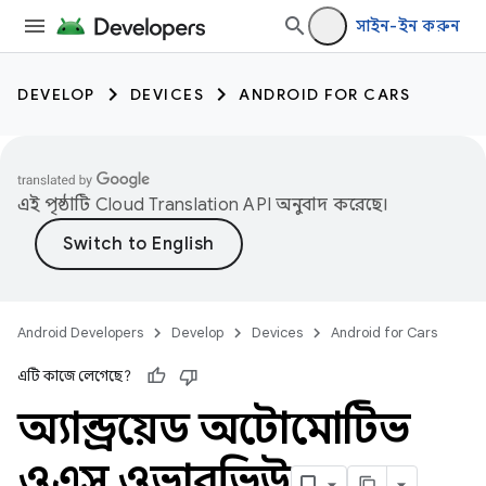
সাইন-ইন করুন
DEVELOP
DEVICES
ANDROID FOR CARS
এই পৃষ্ঠাটি
Cloud Translation API
অনুবাদ করেছে।
Android Developers
Develop
Devices
Android for Cars
এটি কাজে লেগেছে?
অ্যান্ড্রয়েড অটোমোটিভ
ওএস ওভারভিউ