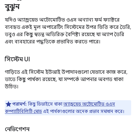
বুঝুন
যদিও অ্যান্ড্রয়েড অটোমোটিভ ওএস অন্যান্য ফর্ম ফ্যাক্টরে
ব্যবহৃত একই মূল অপারেটিং সিস্টেমের উপর ভিত্তি করে তৈরি,
তবুও এর কিছু স্বতন্ত্র অতিরিক্ত বৈশিষ্ট্য রয়েছে যা অ্যাপ তৈরি
এবং ব্যবহারের পদ্ধতিকে প্রভাবিত করতে পারে।
সিস্টেম UI
গাড়িতে এই সিস্টেম ইউআই উপাদানগুলো যেভাবে কাজ করে,
তাতে কিছু পার্থক্য রয়েছে, যা সম্পর্কে আপনার অবগত থাকা
উচিত।
পরামর্শ:
কিছু ডিভাইসে থাকা
অ্যান্ড্রয়েড অটোমোটিভ ওএস
কম্প্যাটিবিলিটি মোড
এই পার্থক্যগুলোর অনেক প্রভাব সমাধান করে।
নেভিগেশন