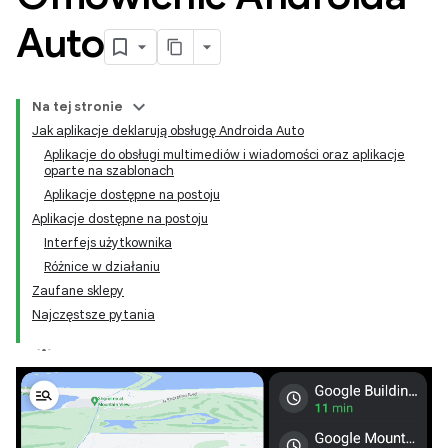
Auto
Na tej stronie
Jak aplikacje deklarują obsługę Androida Auto
Aplikacje do obsługi multimediów i wiadomości oraz aplikacje
oparte na szablonach
Aplikacje dostępne na postoju
Aplikacje dostępne na postoju
Interfejs użytkownika
Różnice w działaniu
Zaufane sklepy
Najczęstsze pytania