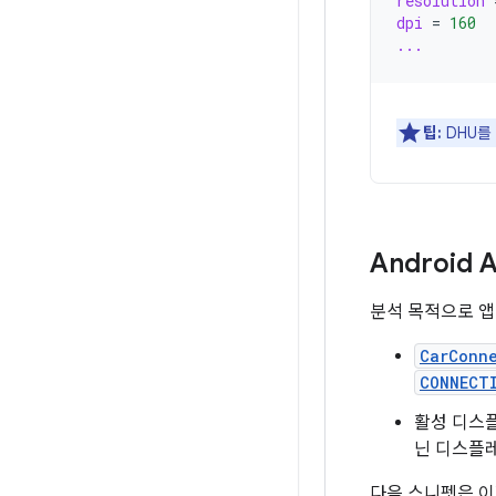
resolution
dpi
=
160
...
팁:
DHU를
Android
분석 목적으로 앱이
CarConn
CONNECT
활성 디스플
닌 디스플
다음 스니펫은 이러