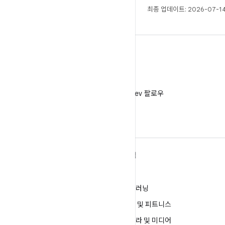
최종 업데이트: 2026-07-14
X
X에서 @AndroidDev 팔로우
ANDROID 자세히 알아보기
탐색
Android
게임
엔터프라이즈용 Android
머신러닝
보안
건강 및 피트니스
소스
카메라 및 미디어