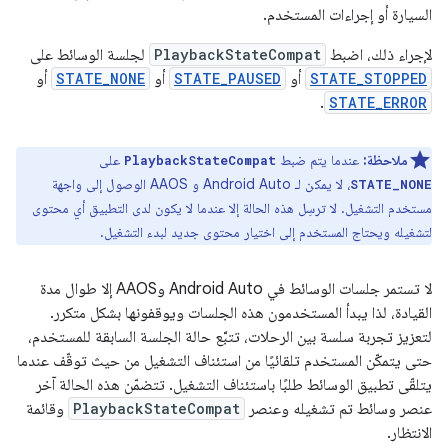
السيارة أو إجراءات المستخدم.
لإجراء ذلك، اضبط
PlaybackStateCompat
لجلسة الوسائط على
STATE_STOPPED
أو
STATE_PAUSED
أو
STATE_NONE
أو
.
STATE_ERROR
ملاحظة:
عندما يتم ضبط
على
PlaybackStateCompat
، لا يمكن لـ Android Auto و AAOS الوصول إلى واجهة
STATE_NONE
مستخدم التشغيل. لا ترسِل هذه الحالة إلا عندما لا يكون لدى التطبيق أي محتوى
لتشغيله ويحتاج المستخدم إلى اختيار محتوى جديد لبدء التشغيل.
لا تستمر جلسات الوسائط في Android Auto وAAOS إلا طوال مدة
القيادة، لذا يبدأ المستخدمون هذه الجلسات ويوقفونها بشكل متكرر.
لتعزيز تجربة سلسة بين الرحلات، تتبَّع حالة الجلسة السابقة للمستخدم،
حتى يتمكّن المستخدم تلقائيًا من استئناف التشغيل من حيث توقّف عندما
يتلقّى تطبيق الوسائط طلبًا باستئناف التشغيل. تتضمّن هذه الحالة آخر
عنصر وسائط تم تشغيله وعنصر
PlaybackStateCompat
وقائمة
الانتظار.