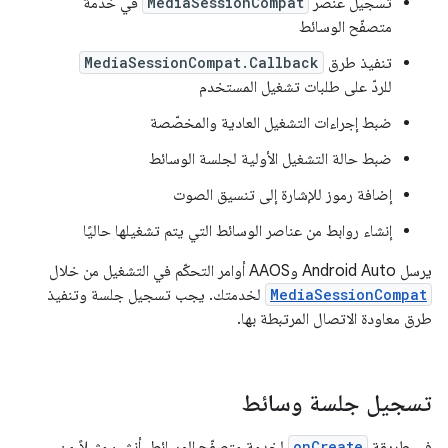
تسجيل عنصر
MediaSessionCompat
في خدمة
متصفّح الوسائط
تنفيذ طرق
MediaSessionCompat.Callback
للردّ على طلبات تشغيل المستخدم
ضبط إجراءات التشغيل العادية والمخصّصة
ضبط حالة التشغيل الأولية لجلسة الوسائط
إضافة رموز للإشارة إلى تنسيق الصوت
إنشاء روابط من عناصر الوسائط التي يتم تشغيلها حاليًا
يرسل Android Auto وAAOS أوامر التحكّم في التشغيل من خلال
MediaSessionCompat
لخدمتك. يجب تسجيل جلسة وتنفيذ
طرق معاودة الاتصال المرتبطة بها.
تسجيل جلسة وسائط
في طريقة
onCreate
لخدمة متصفّح الوسائط، أنشِئ مثيلاً من