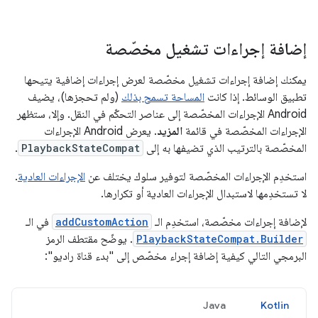
إضافة إجراءات تشغيل مخصّصة
يمكنك إضافة إجراءات تشغيل مخصّصة لعرض إجراءات إضافية يتيحها
تطبيق الوسائط. إذا كانت
المساحة تسمح بذلك
(ولم تحجزها)، يضيف
Android الإجراءات المخصّصة إلى عناصر التحكّم في النقل. وإلا، ستظهر
الإجراءات المخصّصة في قائمة
المزيد
. يعرض Android الإجراءات
المخصّصة بالترتيب الذي تضيفها به إلى
PlaybackStateCompat
.
استخدِم الإجراءات المخصّصة لتوفير سلوك يختلف عن
الإجراءات العادية
.
لا تستخدِمها لاستبدال الإجراءات العادية أو تكرارها.
لإضافة إجراءات مخصّصة، استخدِم الـ
addCustomAction
في الـ
PlaybackStateCompat.Builder
. يوضّح مقتطف الرمز
البرمجي التالي كيفية إضافة إجراء مخصّص إلى "بدء قناة راديو":
Java
Kotlin