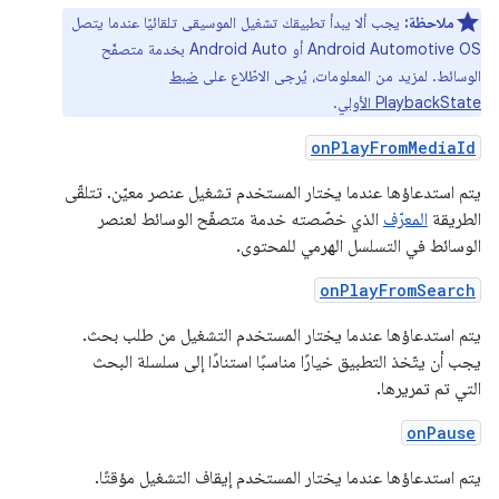
ملاحظة:
يجب ألا يبدأ تطبيقك تشغيل الموسيقى تلقائيًا عندما يتصل
Android Automotive OS أو Android Auto بخدمة متصفّح
الوسائط. لمزيد من المعلومات، يُرجى الاطّلاع على
ضبط
PlaybackState الأولي
.
onPlayFromMediaId
يتم استدعاؤها عندما يختار المستخدم تشغيل عنصر معيّن. تتلقّى
الطريقة
المعرّف
الذي خصّصته خدمة متصفّح الوسائط لعنصر
الوسائط في التسلسل الهرمي للمحتوى.
onPlayFromSearch
يتم استدعاؤها عندما يختار المستخدم التشغيل من طلب بحث.
يجب أن يتّخذ التطبيق خيارًا مناسبًا استنادًا إلى سلسلة البحث
التي تم تمريرها.
onPause
يتم استدعاؤها عندما يختار المستخدم إيقاف التشغيل مؤقتًا.