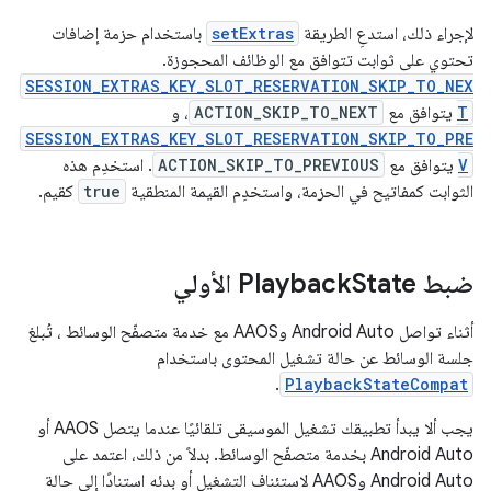
لإجراء ذلك، استدعِ الطريقة
setExtras
باستخدام حزمة إضافات
تحتوي على ثوابت تتوافق مع الوظائف المحجوزة.
SESSION_EXTRAS_KEY_SLOT_RESERVATION_SKIP_TO_NEX
T
يتوافق مع
ACTION_SKIP_TO_NEXT
، و
SESSION_EXTRAS_KEY_SLOT_RESERVATION_SKIP_TO_PRE
V
يتوافق مع
ACTION_SKIP_TO_PREVIOUS
. استخدِم هذه
الثوابت كمفاتيح في الحزمة، واستخدِم القيمة المنطقية
true
كقيم.
ضبط Playback
State الأولي
أثناء تواصل Android Auto وAAOS مع خدمة متصفّح الوسائط ، تُبلغ
جلسة الوسائط عن حالة تشغيل المحتوى باستخدام
.
PlaybackStateCompat
يجب ألا يبدأ تطبيقك تشغيل الموسيقى تلقائيًا عندما يتصل AAOS أو
Android Auto بخدمة متصفّح الوسائط. بدلاً من ذلك، اعتمد على
Android Auto وAAOS لاستئناف التشغيل أو بدئه استنادًا إلى حالة