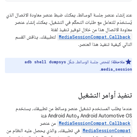
عند إنشاء عنصر جلسة الوسائط، يمكنك ضبط عنصر معاودة الاتصال الذي
يُستخدَم للتعامل مع طلبات التحكّم في التشغيل. يمكنك إنشاء عنصر
معاودة الاتصال هذا من خلال توفير تنفيذ لفئة
MediaSessionCompat.Callback
لتطبيقك. يناقش القسم
التالي كيفية تنفيذ هذا العنصر.
ملاحظة:
لفحص جلسة الوسائط، شغِّل
adb shell dumpsys
.
media_session
تنفيذ أوامر التشغيل
عندما يطلب المستخدم تشغيل عنصر وسائط من تطبيقك، يستخدم
Android Automotive OS وAndroid Auto فئة
MediaSessionCompat.Callback
من عنصر
MediaSessionCompat
في تطبيقك، والذي يحصل عليه النظام من