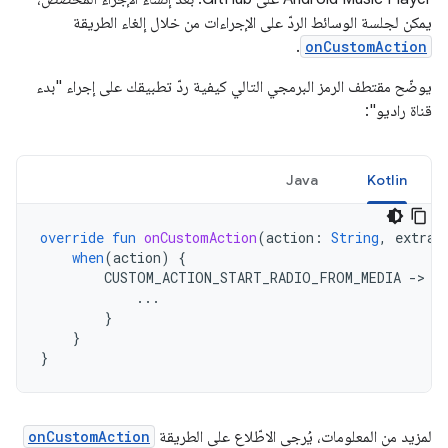
يمكن لجلسة الوسائط الردّ على الإجراءات من خلال إلغاء الطريقة
.
onCustomAction
يوضّح مقتطف الرمز البرمجي التالي كيفية ردّ تطبيقك على إجراء "بدء
قناة راديو":
Java
Kotlin
override
fun
onCustomAction
(
action
:
String
,
extras
when
(
action
)
{
CUSTOM_ACTION_START_RADIO_FROM_MEDIA
-
>
{
...
}
}
}
لمزيد من المعلومات، يُرجى الاطّلاع على الطريقة
onCustomAction