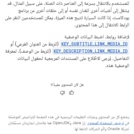
للمستخدم بالانتقال بسرعة إلى العناصر ذات الصلة، على سبيل المثال، قد
ينتقل إلى أغنيات أخرى للفنان نفسه أو إلى حلقات أخرى من برنامج
بودكاست. إذا كانت السيارة تتيح هذه الميزة، يمكن للمستخدمين النقر على
الرابط للانتقال إلى هذا المحتوى.
لإضافة روابط، اضبط البيانات الوصفية
KEY_SUBTITLE_LINK_MEDIA_ID
(للربط من العنوان الفرعي) أو
KEY_DESCRIPTION_LINK_MEDIA_ID
(للربط من الوصف). لمعرفة
التفاصيل، يُرجى الاطّلاع على المستندات المرجعية لحقول البيانات
الوصفية هذه.
هل كان المحتوى مفيدًا؟
يخضع كل من المحتوى وعيّنات التعليمات البرمجية في هذه الصفحة للتراخيص الموضحّة
في
ترخيص استخدام المحتوى
. إنّ Java وOpenJDK هما علامتان تجاريتان مسجَّلتان
لشركة Oracle و/أو الشركات التابعة لها.