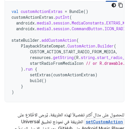
val
customActionExtras
=
Bundle
()
customActionExtras
.
putInt
(
androidx
.
media3
.
session
.
MediaConstants
.
EXTRAS_KE
androidx
.
media3
.
session
.
CommandButton
.
ICON_RADIO
stateBuilder
.
addCustomAction
(
PlaybackStateCompat
.
CustomAction
.
Builder
(
CUSTOM_ACTION_START_RADIO_FROM_MEDIA
,
resources
.
getString
(
R
.
string
.
start_radio_f
startRadioFromMediaIcon
// or R.drawable.m
).
run
{
setExtras
(
customActionExtras
)
build
()
}
)
للحصول على مثال أكثر تفصيلاً لهذه الطريقة، يُرجى الاطّلاع على
setCustomAction
الطريقة في نموذج تطبيق Universal
Android Music Player على GitHub. بعد إنشاء الإجراء المخصّص،