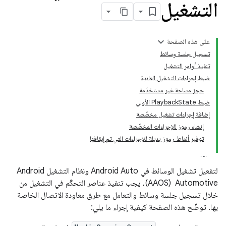
التشغيل
على هذه الصفحة
تسجيل جلسة وسائط
تنفيذ أوامر التشغيل
ضبط إجراءات التشغيل العادية
حجز مساحة غير مستخدَمة
ضبط PlaybackState الأولي
إضافة إجراءات تشغيل مخصّصة
إنشاء رموز للإجراءات المخصّصة
توفير أنماط رموز بديلة للإجراءات التي تم إيقافها
لتفعيل تشغيل الوسائط في Android Auto ونظام التشغيل Android
Automotive ‏ (AAOS)، يجب تنفيذ عناصر التحكّم في التشغيل من
خلال تسجيل جلسة وسائط والتعامل مع طرق معاودة الاتصال الخاصة
بها. توضّح هذه الصفحة كيفية إجراء ما يلي: