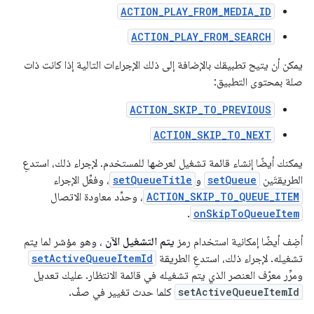
ACTION_PLAY_FROM_MEDIA_ID
ACTION_PLAY_FROM_SEARCH
يمكن أن يتيح تطبيقك بالإضافة إلى ذلك الإجراءات التالية إذا كانت ذات
صلة بمحتوى التطبيق:
ACTION_SKIP_TO_PREVIOUS
ACTION_SKIP_TO_NEXT
يمكنك أيضًا إنشاء قائمة تشغيل لعرضها للمستخدم. لإجراء ذلك، استدعِ
الطريقتَين
setQueue
و
setQueueTitle
، وفعِّل الإجراء
ACTION_SKIP_TO_QUEUE_ITEM
، وحدِّد معاودة الاتصال
.
onSkipToQueueItem
أضِف أيضًا إمكانية استخدام رمز
يتم التشغيل الآن
، وهو مؤشر لما يتم
تشغيله. لإجراء ذلك، استدعِ الطريقة
setActiveQueueItemId
ومرِّر معرّف العنصر الذي يتم تشغيله في قائمة الانتظار. عليك تعديل
setActiveQueueItemId
كلما حدث تغيير في صفّ.