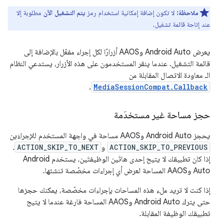
ملاحظة:
لا تكون إضافة إمكانية استخدام رمز
يتم التشغيل الآن
مطلوبة إلا
عند إتاحة قائمة تشغيل.
يعرض Android Auto وAAOS أزرارًا لكل إجراء مفعّل بالإضافة إلى
قائمة التشغيل. عندما ينقر المستخدمون على هذه الأزرار، يستدعي النظام
الـ معاودة الاتصال المقابلة من
.
MediaSessionCompat.Callback
حجز مساحة غير مستخدَمة
يحجز Android Auto وAAOS مساحة في واجهة المستخدم للإجراءَين
ACTION_SKIP_TO_PREVIOUS
و
ACTION_SKIP_TO_NEXT
.
إذا كان تطبيقك لا يتيح إحدى هاتَين الوظيفتَين، يستخدم Android
Auto وAAOS المساحة لعرض أي إجراءات مخصّصة تنشئها.
إذا كنت لا تريد ملء هذه المساحات بإجراءات مخصّصة، يمكنك حجزها
حتى يترك Android Auto وAAOS المساحة فارغة عندما لا يتيح
تطبيقك الوظيفة المقابلة.