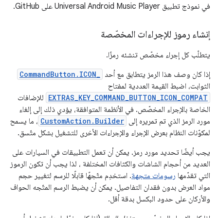
في نموذج تطبيق Universal Android Music Player على GitHub.
إنشاء رموز للإجراءات المخصّصة
يتطلّب كل إجراء مخصّص تنشئه رمزًا.
إذا كان وصف هذا الرمز يتطابق مع أحد
CommandButton.ICON_
الثوابت، اضبط القيمة العددية لمفتاح
EXTRAS_KEY_COMMAND_BUTTON_ICON_COMPAT
للإضافات
الخاصة بالإجراء المخصّص. في الأنظمة المتوافقة، يؤدي ذلك إلى إلغاء
مورد الرمز الذي تم تمريره إلى
CustomAction.Builder
، ما يسمح
لمكوّنات النظام بعرض الإجراء والإجراءات الأخرى للتشغيل بشكل متّسق.
يجب أيضًا تحديد مورد رمز. يمكن أن تعمل التطبيقات في السيارات على
العديد من أحجام الشاشات والكثافات المختلفة ، لذا يجب أن تكون الرموز
التي تقدّمها
رسومات متجهة
. استخدِم متّجهًا قابلًا للرسم لتغيير حجم
مواد العرض بدون فقدان التفاصيل. يمكن أن يضبط الرسم المتّجه الحواف
والأركان على حدود البكسل بدقة أقل.