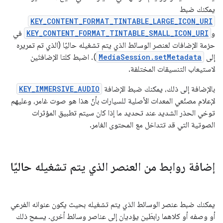
يمكنك ضبط
KEY_CONTENT_FORMAT_TINTABLE_LARGE_ICON_URI
و
KEY_CONTENT_FORMAT_TINTABLE_SMALL_ICON_URI
في
حزمة الإضافات لعنصر الوسائط الذي يتم تشغيله حاليًا (الذي تم تمريره
إلى
MediaSession.setMetadata
). اضبط كلتا الإضافتَين
لاستيعاب التنسيقات المختلفة.
بالإضافة إلى ذلك، يمكنك ضبط الإضافة
KEY_IMMERSIVE_AUDIO
لإعلام مصنّعي المعدات الأصلية للسيارات بأنّ هذا هو صوت غامر، وعليهم
توخي الحذر الشديد عند تحديد ما إذا كان سيتم تطبيق المؤثرات
الصوتية التي قد تتداخل مع المحتوى الغامر.
إضافة روابط من العنصر الذي يتم تشغيله حاليًا
يمكنك ضبط عنصر الوسائط الذي يتم تشغيله بحيث يكون عنوانه الفرعي
أو وصفه أو كلاهما رابطَين يؤديان إلى عناصر وسائط أخرى. يسمح ذلك