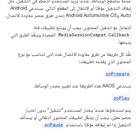
خدمة متصفّح الوسائط. عندما يريد المستخدم التحكّم في التشغيل، مثل
إيقاف التشغيل مؤقتًا أو الانتقال إلى المقطع التالي، يستدعي Android
Auto وAndroid Automotive OS إحدى طرق عنصر معاودة الاتصال.
للتعامل مع تشغيل المحتوى، يجب أن يوسّع تطبيقك فئة
MediaSessionCompat.Callback
المجردة وينفّذ الطرق التي
يتيحها.
نفِّذ كل طريقة من طرق معاودة الاتصال هذه التي تتناسب مع نوع
المحتوى الذي يقدّمه تطبيقك:
onPrepare
يستدعي AAOS هذه الطريقة عند تغيير مصدر الوسائط.
onPlay
يتم استدعاؤها عندما يختار المستخدم "تشغيل" بدون اختيار
عنصر معيّن. يجب أن يشغّل تطبيقك المحتوى التلقائي أو يستأنف
التشغيل إذا تم إيقافه مؤقتًا باستخدام
onPause
.