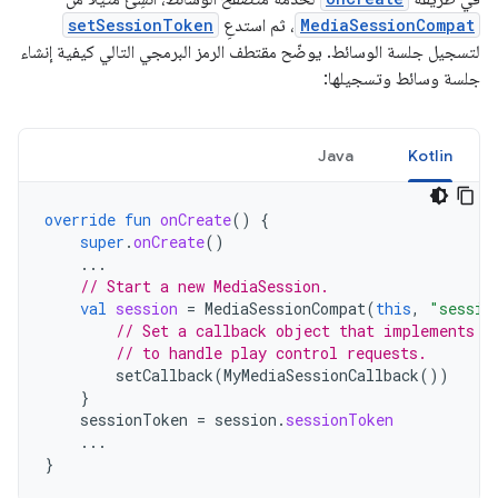
MediaSessionCompat
، ثم استدعِ
setSessionToken
لتسجيل جلسة الوسائط. يوضّح مقتطف الرمز البرمجي التالي كيفية إنشاء
جلسة وسائط وتسجيلها:
Java
Kotlin
override
fun
onCreate
()
{
super
.
onCreate
()
...
// Start a new MediaSession.
val
session
=
MediaSessionCompat
(
this
,
"sessio
// Set a callback object that implements M
// to handle play control requests.
setCallback
(
MyMediaSessionCallback
())
}
sessionToken
=
session
.
sessionToken
...
}