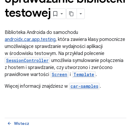
testowej
Biblioteka Androida do samochodu
androidx.car.app.testing
, która zawiera klasy pomocnicze
umożliwiające sprawdzanie wydajności aplikacji
w środowisku testowym. Na przykład polecenie
SessionController
umożliwia symulowanie połączenia
z hostem i sprawdzanie, czy utworzono i zwrócono
prawidłowe wartości
Screen
i
Template
.
Więcej informacji znajdziesz w
car-samples
.
Wstecz
arrow_back