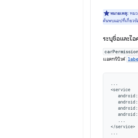
หมายเหตุ:
หมวด
ค้นพบแอปที่เกี่ยวข
ระบุชื่อและ
carPermissio
แอตทริบิวต์
lab
...

...

</service>
