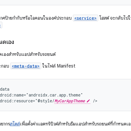
กาศป้ายกำกับหรือไอคอนในองค์ประกอบ
<service>
โฮสต์ จะกลับไปใช
>
ำหนดเอง
กำหนดเองสำหรับแอปสำหรับรถยนต์
ระกอบ
<meta-data>
ในไฟล์ Manifest
droid:resource="@style/
MyCarAppTheme
พยากร
สไตล์
เพื่อตั้งค่าแอตทริบิวต์สำหรับธีมแอปสำหรับรถยนต์ที่กำหนดเอ