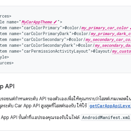
le
name="
MyCarAppTheme
tem
name="carColorPrimary">@color/
my_primary_car_color
tem
name="carColorPrimaryDark">@color/
my_primary_dark_c
tem
name="carColorSecondary">@color/
my_secondary_car_co
tem
name="carColorSecondaryDark">@color/
my_secondary_da
tem
name="carPermissionActivityLayout">@layout/
my_custo
yle>

pp API
บรถยนต์กำหนดระดับ API ของตัวเองเพื่อให้คุณทราบว่าโฮสต์เทมเพลตใน
ูลระดับ Car App API สูงสุดที่โฮสต์รองรับ ให้ใช้
getCarAppApiLeve
App API ขั้นต่ำที่แอปของคุณรองรับในไฟล์
AndroidManifest.xml