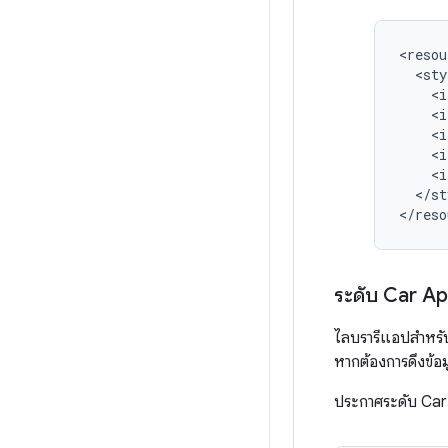
<sty
<i
<i
<i
<i
<i
</st
ระดับ Car A
ไลบรารีแอปสำหรั
หากต้องการดึงข้อม
ประกาศระดับ Car 