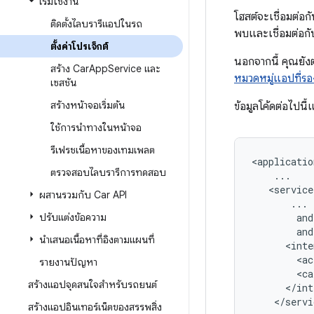
เริ่มใช้งาน
โฮสต์จะเชื่อมต่อ
ติดตั้งไลบรารีแอปในรถ
พบและเชื่อมต่อก
ตั้งค่าโปรเจ็กต์
นอกจากนี้ คุณย
สร้าง Car
App
Service และ
หมวดหมู่แอปที่รอ
เซสชัน
สร้างหน้าจอเริ่มต้น
ข้อมูลโค้ดต่อไป
ใช้การนำทางในหน้าจอ
รีเฟรชเนื้อหาของเทมเพลต
ตรวจสอบไลบรารีการทดสอบ
ผสานรวมกับ Car API
ปรับแต่งข้อความ
นำเสนอเนื้อหาที่อิงตามแผนที่
<ac
รายงานปัญหา
<ca
สร้างแอปจุดสนใจสำหรับรถยนต์
</servi
สร้างแอปอินเทอร์เน็ตของสรรพสิ่ง