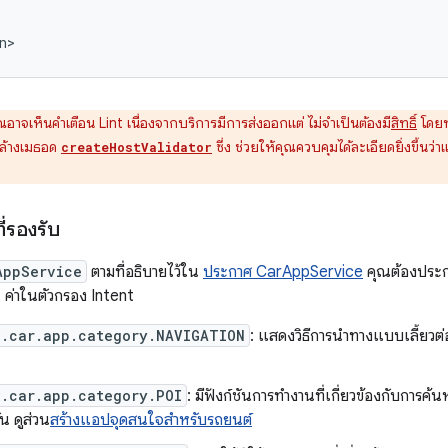
ณอาจเห็นคำเตือน Lint เนื่องจากบริการมีการส่งออกแต่ ไม่จำเป็นต้องมี
สิทธิ์
โดยทั
บล้างเมธอด
ซึ่ง ช่วยให้คุณควบคุมได้ละเอียดยิ่งขึ้นว
createHostValidator
่รองรับ
AppService
ตามที่อธิบายไว้ใน
ประกาศ CarAppService
คุณต้องประก
 1 ค่าในตัวกรอง Intent
x.car.app.category.NAVIGATION
: แสดงวิธีการนำทางแบบเลี้ยวต่อเ
x.car.app.category.POI
: มีฟังก์ชันการทำงานที่เกี่ยวข้องกับการค้
ัน ดูส่วน
สร้างแอปจุดสนใจสำหรับรถยนต์