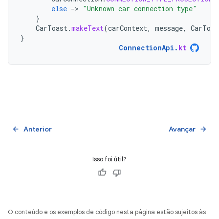
else
-
>
"Unknown car connection type"
}
CarToast
.
makeText
(
carContext
,
message
,
CarToas
}
ConnectionApi
.
kt
Anterior
Avançar
arrow_back
arrow_forward
Isso foi útil?
O conteúdo e os exemplos de código nesta página estão sujeitos às