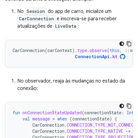
No
Session
do app de carro, inicialize um
CarConnection
e inscreva-se para receber
atualizações de
LiveData
:
CarConnection
(
carContext
).
type
.
observe
(
this
,
::
onC
ConnectionApi
.
kt
No observador, reaja às mudanças no estado da
conexão:
fun
onConnectionStateUpdated
(
connectionState
:
Int
)
val
message
=
when
(
connectionState
)
{
CarConnection
.
CONNECTION_TYPE_NOT_CONNECT
CarConnection
.
CONNECTION_TYPE_NATIVE
-
>
"
CarConnection
.
CONNECTION_TYPE_PROJECTION