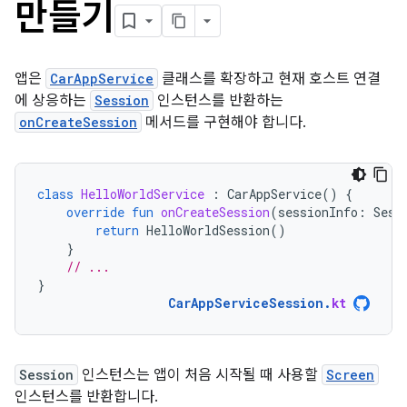
만들기
앱은
CarAppService
클래스를 확장하고 현재 호스트 연결
에 상응하는
Session
인스턴스를 반환하는
onCreateSession
메서드를 구현해야 합니다.
class
HelloWorldService
:
CarAppService
()
{
override
fun
onCreateSession
(
sessionInfo
:
Sess
return
HelloWorldSession
()
}
// ...
}
CarAppServiceSession
.
kt
Session
인스턴스는 앱이 처음 시작될 때 사용할
Screen
인스턴스를 반환합니다.