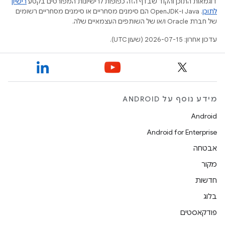
דוגמאות התוכן והקוד שבדף הזה כפופות לרישיונות המפורטים בקטע
רישיון
לתוכן
.‏ Java ו-OpenJDK הם סימנים מסחריים או סימנים מסחריים רשומים
של חברת Oracle ו/או של השותפים העצמאיים שלה.
עדכון אחרון: 2026-07-15 (שעון UTC).
מידע נוסף על ANDROID
Android
Android for Enterprise
אבטחה
מקור
חדשות
בלוג
פודקאסטים