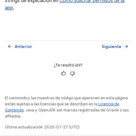
strings de explicación en
Cómo solicitar permisos de la
app
.
Anterior
Siguiente
arrow_back
arrow_forward
¿Te resultó útil?
El contenido y las muestras de código que aparecen en esta página
están sujetas a las licencias que se describen en la
Licencia de
Contenido
. Java y OpenJDK son marcas registradas de Oracle o sus
afiliados.
Última actualización: 2025-07-27 (UTC)