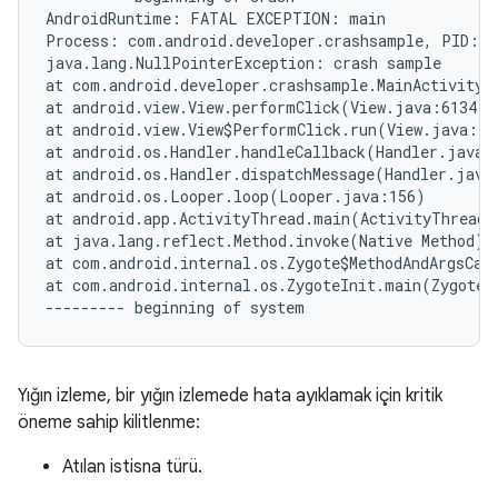
AndroidRuntime: FATAL EXCEPTION: main

Process: com.android.developer.crashsample, PID: 36
java.lang.NullPointerException: crash sample

at com.android.developer.crashsample.MainActivity$1
at android.view.View.performClick(View.java:6134)

at android.view.View$PerformClick.run(View.java:239
at android.os.Handler.handleCallback(Handler.java:7
at android.os.Handler.dispatchMessage(Handler.java:
at android.os.Looper.loop(Looper.java:156)

at android.app.ActivityThread.main(ActivityThread.
at java.lang.reflect.Method.invoke(Native Method)

at com.android.internal.os.Zygote$MethodAndArgsCall
at com.android.internal.os.ZygoteInit.main(ZygoteIn
Yığın izleme, bir yığın izlemede hata ayıklamak için kritik
öneme sahip kilitlenme:
Atılan istisna türü.