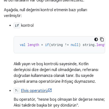
ile bu hataların var olup olmadığını bilemezsiniz.
Aşağıda, null değerini kontrol etmenin bazı yolları
verilmiştir:
if
kontrol
val
length
=
if
(
string
!=
null
)
string
.
length
Akıllı yayın ve boş kontrolü sayesinde, Kotlin
derleyicisi dize değeri null olmadığından, referansı
doğrudan kullanmanıza olanak tanır. Bu sayede
güvenli arama operatörüne ihtiyaç duymazsınız.
?:
Elvis operatörü
Bu operatör, "nesne boş olmayan bir değerse nesne;
Aksi takdirde başka bir şey döndürün".