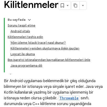
Kilitlenmeler
Bu sayfada
Sorunu tespit etme
Android vitals
Kilitlenmeleri teşhis edin
Yığın izleme (stack trace) nasıl okunur?
Kilitlenmeleri yeniden oluşturmaya ilişkin ipuçları
Logcat ile okuma
Boş işaretçi istisnalarından kaynaklanan kilitlenmeleri önle
Java programlama dili
Bir Android uygulaması beklenmedik bir çıkış olduğunda
bilinmeyen bir istisnaya veya sinyale işaret eder. Java veya
Kotlin kullanılarak yazılmış bir uygulama işlenmemiş bir
istisnaya neden olursa çökebilir.
Throwable
sınıfı.
durumunda veya C++ kilitlenme sorunu yaşandığında