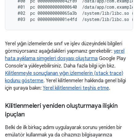
  #00  pc 0000000000042f89  /data/app/com.example.
  #01  pc 0000000000000640  /data/app/com.example.
  #02  pc 0000000000065a3b  /system/lib/libc.so (_
Yerel yığın izlemelerde sınıf ve işlev düzeyindeki bilgileri
görmüyorsanız aşağıdakileri yapmanız gerekebilir:
yerel
hata ayıklama simgeleri dosyası oluşturma
Google Play
Console'a yükleyebilirsiniz. Daha fazla bilgi için bkz.
Kilitlenmeyle sonuçlanan yığın izlemelerin (stack trace)
kodunu gösterme
. Yerel kilitlenmeler hakkında genel bilgi
için şuraya bakın:
Yerel kilitlenmeleri teşhis etme
.
Kilitlenmeleri yeniden oluşturmaya ilişkin
ipuçları
Belki de ilk birkaç adımı uygulayarak sorunu yeniden bir
emülatör kullanmak ya da cihazınızı bilgisayarınıza