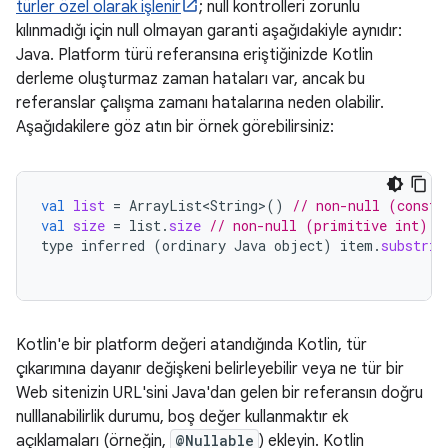
türler özel olarak işlenir
; null kontrolleri zorunlu
kılınmadığı için null olmayan garanti aşağıdakiyle aynıdır:
Java. Platform türü referansına eriştiğinizde Kotlin
derleme oluşturmaz zaman hataları var, ancak bu
referanslar çalışma zamanı hatalarına neden olabilir.
Aşağıdakilere göz atın bir örnek görebilirsiniz:
val
list
=
ArrayList<String>
()
// non-null (constr
val
size
=
list
.
size
// non-null (primitive int) v
type
inferred
(
ordinary
Java
object
)
item
.
substrin
Kotlin'e bir platform değeri atandığında Kotlin, tür
çıkarımına dayanır değişkeni belirleyebilir veya ne tür bir
Web sitenizin URL'sini Java'dan gelen bir referansın doğru
nulllanabilirlik durumu, boş değer kullanmaktır ek
açıklamaları (örneğin,
@Nullable
) ekleyin. Kotlin