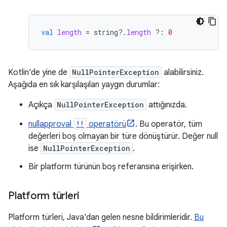
val
length
=
string
?.
length
?:
0
Kotlin'de yine de
NullPointerException
alabilirsiniz.
Aşağıda en sık karşılaşılan yaygın durumlar:
Açıkça
NullPointerException
attığınızda.
nullapproval
!!
operatörü
. Bu operatör, tüm
değerleri boş olmayan bir türe dönüştürür. Değer null
ise
NullPointerException
.
Bir platform türünün boş referansına erişirken.
Platform türleri
Platform türleri, Java'dan gelen nesne bildirimleridir.
Bu