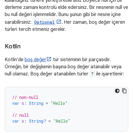
kullandığınız türlere yerleştirebilirsiniz Böylece null için bir
derleme zamanı kontrolü elde edersiniz. Bir nesnenin null ve
bu null değeri işlenmelidir. Bunu şunun gibi bir nesne içine
sarabilirsiniz:
Optional
. Her zaman, boş değer içeren
türleri tercih etmeniz gerekir.
Kotlin
Kotlin'de
boş değer
tür sisteminin bir parçasıdır.
Örneğin, bir değişkenin başına boş değer atanabilir veya
null olamaz. Boş değer atanabilen türler
?
ile işaretlenir:
// non-null
var
s
:
String
=
"Hello"
// null
var
s
:
String?
=
"Hello"