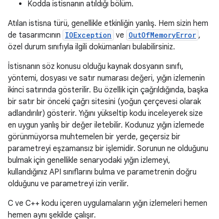
Kodda istisnanın atıldığı bölüm.
Atılan istisna türü, genellikle etkinliğin yanlış. Hem sizin hem
de tasarımcının
IOException
ve
OutOfMemoryError
,
özel durum sınıfıyla ilgili dokümanları bulabilirsiniz.
İstisnanın söz konusu olduğu kaynak dosyanın sınıfı,
yöntemi, dosyası ve satır numarası değeri, yığın izlemenin
ikinci satırında gösterilir. Bu özellik için çağrıldığında, başka
bir satır bir önceki çağrı sitesini (yoğun çerçevesi olarak
adlandırılır) gösterir. Yığını yükseltip kodu inceleyerek size
en uygun yanlış bir değer iletebilir. Kodunuz yığın izlemede
görünmüyorsa muhtemelen bir yerde, geçersiz bir
parametreyi eşzamansız bir işlemidir. Sorunun ne olduğunu
bulmak için genellikle senaryodaki yığın izlemeyi,
kullandığınız API sınıflarını bulma ve parametrenin doğru
olduğunu ve parametreyi izin verilir.
C ve C++ kodu içeren uygulamaların yığın izlemeleri hemen
hemen aynı şekilde çalışır.