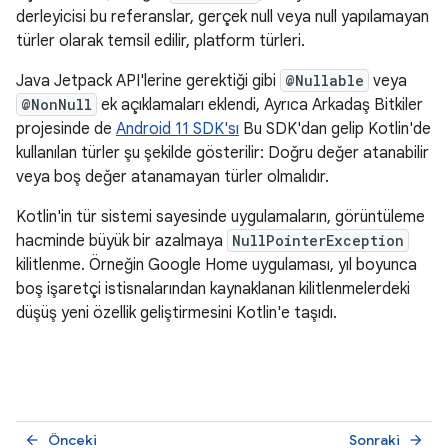
derleyicisi bu referanslar, gerçek null veya null yapılamayan
türler olarak temsil edilir, platform türleri.
Java Jetpack API'lerine gerektiği gibi
@Nullable
veya
@NonNull
ek açıklamaları eklendi, Ayrıca Arkadaş Bitkiler
projesinde de
Android 11 SDK'sı
Bu SDK'dan gelip Kotlin'de
kullanılan türler şu şekilde gösterilir: Doğru değer atanabilir
veya boş değer atanamayan türler olmalıdır.
Kotlin'in tür sistemi sayesinde uygulamaların, görüntüleme
hacminde büyük bir azalmaya
NullPointerException
kilitlenme. Örneğin Google Home uygulaması, yıl boyunca
boş işaretçi istisnalarından kaynaklanan kilitlenmelerdeki
düşüş yeni özellik geliştirmesini Kotlin'e taşıdı.
Önceki
Sonraki
arrow_back
arrow_forward