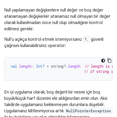
Null yapılamayan değişkenlere null değer ve boş değer
atanamayan değişkenler atanamaz null olmayan bir değer
olarak kullanılmadan önce null olup olmadığının kontrol
edilmesi gerekir.
Null'u açıkça kontrol etmek istemiyorsanız
?.
güvenli
çağrısını kullanabilirsiniz operatör:
val
length
:
Int?
=
string
?.
length
// length is a 
// if string is
En iyi uygulama olarak, boş değerli bir nesne için boş
büyük/küçük harf düzenini ele aldığınızdan emin olun. Aksi
takdirde uygulamanız beklenmeyen durumlara düşebilir.
Uygulamanız kilitlenmiyorsa artık
NullPointerException