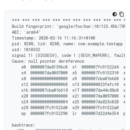
*** *** *** *** *** *** *** *** *** *** *** ***
Build fingerprint: 'google/foo/bar:10/123.456/78910
ABI: 'arm64'

Timestamp: 2020-02-16 11:16:31+0100

pid: 8288, tid: 8288, name: com.example.testapp  >
uid: 1010332

signal 11 (SIGSEGV), code 1 (SEGV_MAPERR), fault a
Cause: null pointer dereference

    x0  0000007da81396c0  x1  0000007fc91522d4  x2 
    x4  0000007da8087000  x5  0000007fc9152310  x6 
    x8  0000000000000000  x9  0000007cba01b660  x10
    x12 0000000000000060  x13 0000000023fafc10  x14
    x16 0000007cba01b618  x17 0000007da44c88c0  x18
    x20 0000000000000000  x21 0000007da8087000  x22
    x24 0000000000000004  x25 0000007da823c020  x26
    x28 0000007fc91522d0  x29 0000007fc91522a0

    sp  0000007fc9152290  lr  0000007d22d4e354  pc 
backtrace:
