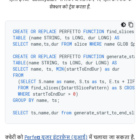
सेक्शन को ट्रेस करता है.
CREATE
OR
REPLACE
PERFETTO
FUNCTION
find_slices
(
p
TABLE
(
name
STRING
,
ts
LONG
,
dur
LONG
)
AS
SELECT
name
,
ts
,
dur
FROM
slice
WHERE
name
GLOB
$
pa
CREATE
OR
REPLACE
PERFETTO
FUNCTION
generate_star
TABLE
(
name
STRING
,
ts
LONG
,
dur
LONG
)
AS
SELECT
name
,
ts
,
MIN
(
startToEndDur
)
as
dur
FROM
(
SELECT
S
.
name
as
name
,
S
.
ts
as
ts
,
E
.
ts
+
IIF
(
FROM
find_slices
(
$
startSlicePattern
)
as
S
CROSS
WHERE
startToEndDur
 > 
0
)
GROUP
BY
name
,
ts
;
SELECT
ts
,
name
,
dur
from
generate_start_to_end_slic
क्वेरी को
Perfetto यूज़र इंटरफ़ेस (यूआई)
में चलाया जा सकता है.