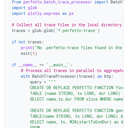
from
perfetto.batch_trace_processor
import
BatchTr
import
glob
import
plotly.express
as
px
# Collect all trace files in the local directory
traces
=
glob
.
glob
(
'*.perfetto-trace'
)
if
not
traces
:
print
(
"No .perfetto-trace files found in the c
exit
(
1
)
if
__name__
==
'__main__'
:
# Process all traces in parallel to aggregate 
with
BatchTraceProcessor
(
traces
)
as
btp
:
query
=
"""
        CREATE OR REPLACE PERFETTO FUNCTION find_
        TABLE (name STRING, ts LONG, dur LONG) AS
        SELECT name,ts,dur FROM slice WHERE name 
        CREATE OR REPLACE PERFETTO FUNCTION gener
        TABLE(name STRING, ts LONG, dur LONG) AS
        SELECT name, ts, MIN(startToEndDur) as dur
        FROM