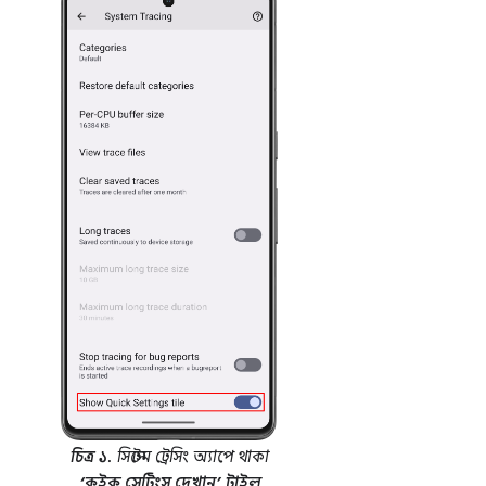
চিত্র ১.
সিস্টেম ট্রেসিং অ্যাপে থাকা
‘কুইক সেটিংস দেখান’ টাইল