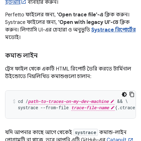
ইউআই
ব্যবহার করুন।
Perfetto ফাইলের জন্য,
'Open trace file'-এ
ক্লিক করুন।
Systrace ফাইলের জন্য,
'Open with legacy UI'-তে
ক্লিক
করুন। লিগ্যাসি UI-এর চেহারা ও অনুভূতি
Systrace রিপোর্টের
মতোই।
কমান্ড লাইন
ট্রেস ফাইল থেকে একটি HTML রিপোর্ট তৈরি করতে টার্মিনাল
উইন্ডোতে নিম্নলিখিত কমান্ডগুলো চালান:
cd /
path-to-traces-on-my-dev-machine
 && \

  systrace --from-file 
trace-file-name
{.ctrace |
যদি আপনার কাছে আগে থেকেই
systrace
কমান্ড-লাইন
প্রোগ্রামটি না থাকে, তবে আপনি এটি GitHub-এর
Catapult