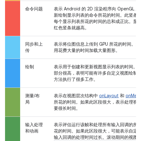
命令问题
表示 Android 的 2D 渲染程序向 OpenGL
新绘制显示列表的命令所花的时间。此竖条
每个显示列表所花的时间的总和成正比。显
红色竖条就越高。
同步和上
表示将位图信息上传到 GPU 所花的时间。
传
用花费大量的时间加载大量图形。
绘制
表示用于创建和更新视图显示列表的时间。
部分很高，表明可能有许多自定义视图绘制，或 
方法执行了很多工作。
测量/布
表示在视图层次结构中
onLayout
和
onMeas
局
所花的时间。如果此区段很大，表示处理视
要很长时间。
输入处理
表示评估运行该帧和处理所有输入回调的所
和动画
花的时间。如果此区段很大，可能表示自定
输入回调的处理时间过长。滚动期间的视图