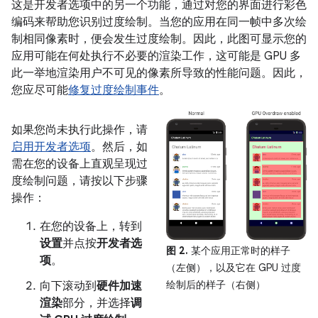
这是开发者选项中的另一个功能，通过对您的界面进行彩色
编码来帮助您识别过度绘制。当您的应用在同一帧中多次绘
制相同像素时，便会发生过度绘制。因此，此图可显示您的
应用可能在何处执行不必要的渲染工作，这可能是 GPU 多
此一举地渲染用户不可见的像素所导致的性能问题。因此，
您应尽可能
修复过度绘制事件
。
如果您尚未执行此操作，请
启用开发者选项
。然后，如
需在您的设备上直观呈现过
度绘制问题，请按以下步骤
操作：
在您的设备上，转到
设置
并点按
开发者选
图 2.
某个应用正常时的样子
项
。
（左侧），以及它在 GPU 过度
绘制后的样子（右侧）
向下滚动到
硬件加速
渲染
部分，并选择
调