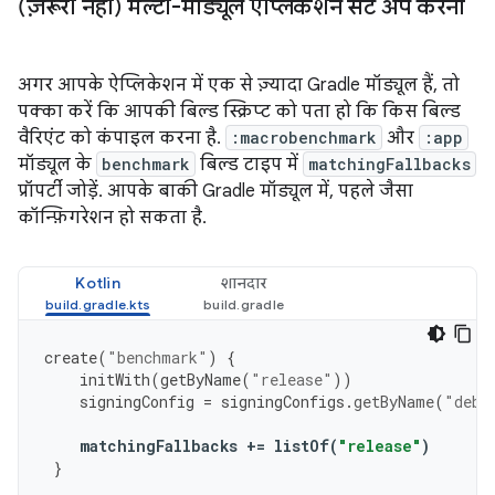
(ज़रूरी नहीं) मल्टी-मॉड्यूल ऐप्लिकेशन सेट अप करना
अगर आपके ऐप्लिकेशन में एक से ज़्यादा Gradle मॉड्यूल हैं, तो
पक्का करें कि आपकी बिल्ड स्क्रिप्ट को पता हो कि किस बिल्ड
वैरिएंट को कंपाइल करना है.
:macrobenchmark
और
:app
मॉड्यूल के
benchmark
बिल्ड टाइप में
matchingFallbacks
प्रॉपर्टी जोड़ें. आपके बाकी Gradle मॉड्यूल में, पहले जैसा
कॉन्फ़िगरेशन हो सकता है.
Kotlin
शानदार
create
(
"benchmark"
)
{
initWith
(
getByName
(
"release"
))
signingConfig
=
signingConfigs
.
getByName
(
"debu
matchingFallbacks
+=
listOf
(
"release"
)
}