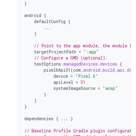
}
android
{
defaultConfig
{
...
}
// Point to the app module, the module th
targetProjectPath
=
":app"
// Configure a GMD (optional).
testOptions
.
managedDevices
.
devices
{
pixel6Api31
(
com
.
android
.
build
.
api
.
dsl
device
=
"Pixel 6"
apiLevel
=
31
systemImageSource
=
"aosp"
}
}
}
dependencies
{
...
}
// Baseline Profile Gradle plugin configurati