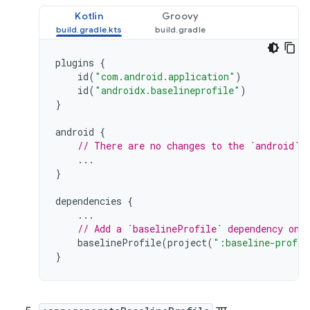
Kotlin
Groovy
plugins
{
id
(
"com.android.application"
)
id
(
"androidx.baselineprofile"
)
}
android
{
// There are no changes to the `android` 
...
}
dependencies
{
...
// Add a `baselineProfile` dependency on 
baselineProfile
(
project
(
":baseline-profil
}