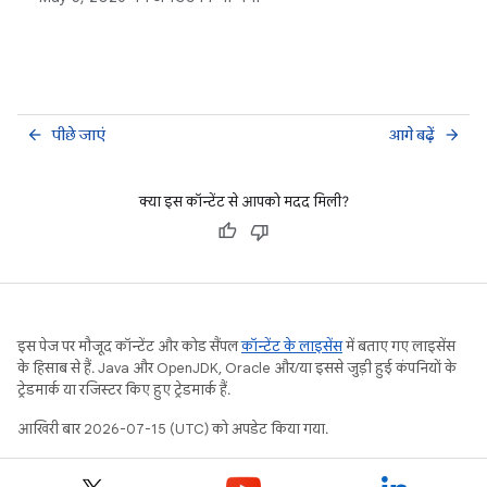
होने में बहुत ज़्यादा समय लगता है. यह लाइब्रेरी, जंक ह्युरिस्टिक
और यूज़र इंटरफ़ेस (यूआई) की स्थिति के कॉन्टेक्स्ट जैसी सुविधाएं
देती है.
पीछे जाएं
आगे बढ़ें
arrow_back
arrow_forward
क्या इस कॉन्टेंट से आपको मदद मिली?
इस पेज पर मौजूद कॉन्टेंट और कोड सैंपल
कॉन्टेंट के लाइसेंस
में बताए गए लाइसेंस
के हिसाब से हैं. Java और OpenJDK, Oracle और/या इससे जुड़ी हुई कंपनियों के
ट्रेडमार्क या रजिस्टर किए हुए ट्रेडमार्क हैं.
आखिरी बार 2026-07-15 (UTC) को अपडेट किया गया.