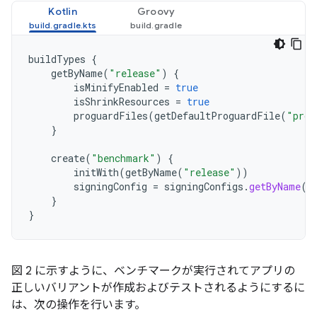
Kotlin
Groovy
buildTypes
{
getByName
(
"release"
)
{
isMinifyEnabled
=
true
isShrinkResources
=
true
proguardFiles
(
getDefaultProguardFile
(
"prog
}
create
(
"benchmark"
)
{
initWith
(
getByName
(
"release"
))
signingConfig
=
signingConfigs
.
getByName
(
"
}
}
図 2 に示すように、ベンチマークが実行されてアプリの
正しいバリアントが作成およびテストされるようにするに
は、次の操作を行います。