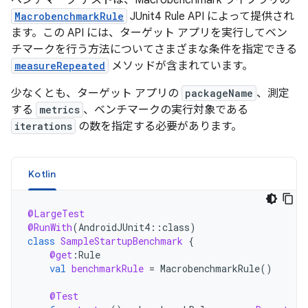
MacrobenchmarkRule
JUnit4 Rule API によって提供され
ます。この API には、ターゲット アプリを実行してベン
チマークを行う方法についてさまざまな条件を指定できる
measureRepeated
メソッドが含まれています。
少なくとも、ターゲット アプリの
packageName
、測定
する
metrics
、ベンチマークの実行対象である
iterations
の数を指定する必要があります。
Kotlin
@LargeTest
@RunWith
(
AndroidJUnit4
::
class
)
class
SampleStartupBenchmark
{
@get
:
Rule
val
benchmarkRule
=
MacrobenchmarkRule
()
@Test