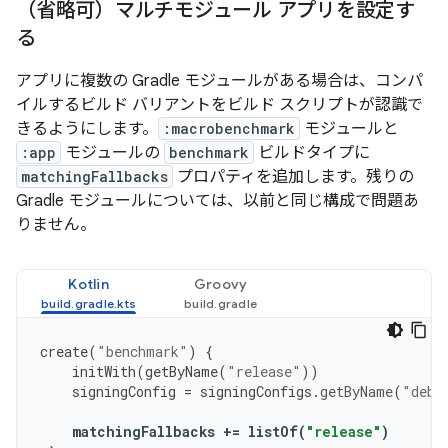
（省略可）マルチモジュール アプリを設定す
る
アプリに複数の Gradle モジュールがある場合は、コンパ
イルするビルド バリアントをビルド スクリプトが認識で
きるようにします。
:macrobenchmark
モジュールと
:app
モジュールの
benchmark
ビルドタイプに
matchingFallbacks
プロパティを追加します。残りの
Gradle モジュールについては、以前と同じ構成で問題あ
りません。
Kotlin
Groovy
create
(
"benchmark"
)
{
initWith
(
getByName
(
"release"
))
signingConfig
=
signingConfigs
.
getByName
(
"debu
matchingFallbacks
+=
listOf
(
"release"
)