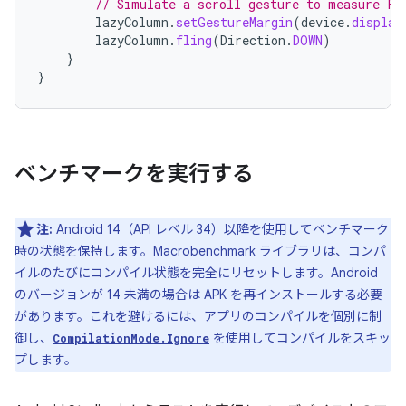
// Simulate a scroll gesture to measure Fr
lazyColumn
.
setGestureMargin
(
device
.
display
lazyColumn
.
fling
(
Direction
.
DOWN
)
}
}
ベンチマークを実行する
注:
Android 14（API レベル 34）以降を使用してベンチマーク
時の状態を保持します。Macrobenchmark ライブラリは、コンパ
イルのたびにコンパイル状態を完全にリセットします。Android
のバージョンが 14 未満の場合は APK を再インストールする必要
があります。これを避けるには、アプリのコンパイルを個別に制
御し、
を使用してコンパイルをスキッ
CompilationMode.Ignore
プします。