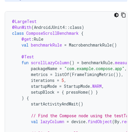
@LargeTest
@RunWith
(
AndroidJUnit4
::
class
)
class
ComposeScrollBenchmark
{
@get
:
Rule
val
benchmarkRule
=
MacrobenchmarkRule
()
@Test
fun
scrollLazyColumn
()
=
benchmarkRule
.
measure
packageName
=
"com.example.compose.app"
,
metrics
=
listOf
(
FrameTimingMetric
()),
iterations
=
5
,
startupMode
=
StartupMode
.
WARM
,
setupBlock
=
{
pressHome
()
}
)
{
startActivityAndWait
()
// Find the Compose node using the testTag
val
lazyColumn
=
device
.
findObject
(
By
.
res
(