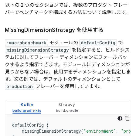
以下の 2 つのセクションでは、複数のプロダクト フレー
バーでベンチマークを構成する方法について説明します。
Missing
Dimension
Strategy を使用する
:macrobenchmark
モジュールの
defaultConfig
で
missingDimensionStrategy
を指定すると、ビルドシス
テムに対してフレーバー ディメンションにフォールバッ
クするよう指示できます。モジュールにディメンションが
見つからない場合は、使用するディメンションを指定しま
す。次の例では、デフォルトのディメンションとして
production
フレーバーを使用しています。
Kotlin
Groovy
defaultConfig
{
missingDimensionStrategy
(
"environment"
,
"produ