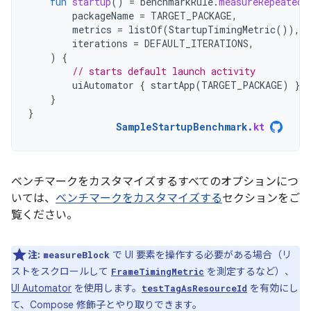
fun
startup
()
=
benchmarkRule
.
measureRepeated
(
packageName
=
TARGET_PACKAGE
,
metrics
=
listOf
(
StartupTimingMetric
()),
iterations
=
DEFAULT_ITERATIONS
,
)
{
// starts default launch activity
uiAutomator
{
startApp
(
TARGET_PACKAGE
)
}
}
}
SampleStartupBenchmark
.
kt
ベンチマークをカスタマイズするすべてのオプションにつ
いては、
ベンチマークをカスタマイズする
セクションをご
覧ください。
注:
で UI 要素を操作する必要がある場合（リ
measureBlock
ストをスクロールして
を測定するなど）、
FrameTimingMetric
UI Automator
を使用します。
を有効にし
testTagAsResourceId
て、Compose 修飾子とやり取りできます。