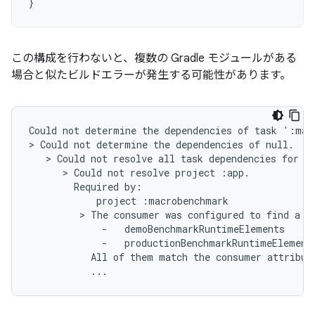
}
この構成を行わないと、複数の Gradle モジュールがある
場合と似たビルドエラーが発生する可能性があります。
Could not determine the dependencies of task ':mac
> Could not determine the dependencies of null.

   > Could not resolve all task dependencies for c
      > Could not resolve project :app.

        Required by:

            project :macrobenchmark

         > The consumer was configured to find a r
             -   demoBenchmarkRuntimeElements

             -   productionBenchmarkRuntimeElements
           All of them match the consumer attribute