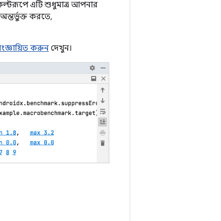
িফল্টরূপে এটি শুধুমাত্র আপনার
তর্ভুক্ত করতে,
সংজ্ঞায়িত করুন
দেখুন।