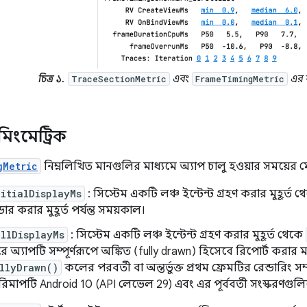
চিত্র ১.
এবং
এর 
TraceSectionMetric
FrameTimingMetric
ইমিংমেট্রিক
gMetric
নিম্নলিখিত মানগুলির মাধ্যমে অ্যাপ চালু হওয়ার সময়ের ম
itialDisplayMs
: সিস্টেম একটি লঞ্চ ইন্টেন্ট গ্রহণ করার মুহূর্ত থ
্ডার করার মুহূর্ত পর্যন্ত সময়কাল।
llDisplayMs
: সিস্টেম একটি লঞ্চ ইন্টেন্ট গ্রহণ করার মুহূর্ত থেকে
ে অ্যাপটি সম্পূর্ণরূপে অঙ্কিত (fully drawn) হিসেবে রিপোর্ট করার ম
llyDrawn()
কলের পরবর্তী বা অন্তর্ভুক্ত প্রথম ফ্রেমটির রেন্ডারিং স
রিমাপটি Android 10 (API লেভেল 29) এবং এর পূর্ববর্তী সংস্করণগু