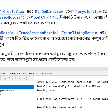
V CreateView
এবং
RV OnBindView
হলো
RecyclerView
তে 
ViewHolder()
মেথডের সোর্স কোডটি
একটি উদাহরণ, যা দেখায়
েসেবল ব্লক সংজ্ঞায়িত করতে পারেন।
gMetric
,
TraceSectionMetric
,
FrameTimingMetric
এবং
্তী অংশে বিস্তারিত আলোচনা করা হয়েছে। মেট্রিকগুলোর সম্পূর্ণ তা
খুন।
 অনুযায়ী, বেঞ্চমার্কের ফলাফল অ্যান্ড্রয়েড স্টুডিওতে আউটপুট করা
 থাকে, তবে আউটপুটে সবগুলো একত্রিত করা হয়।