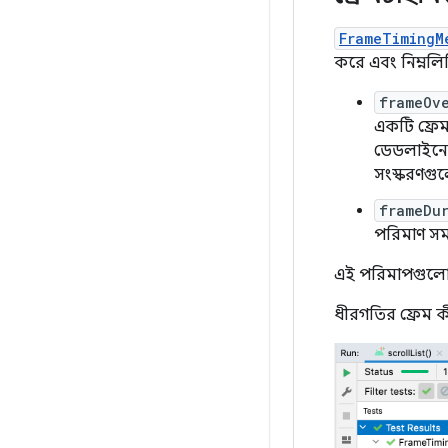
FrameTimingM
করে এবং নিম্নল
frameOv
একটি ফ্রেম 
ডেডলাইনের 
সংস্করণগু
frameDu
পরিমাণ সম
এই পরিমাপগুলো 
ধীরগতির ফ্রেম ক