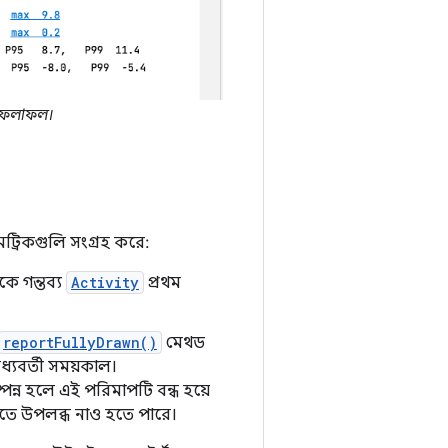
ফলাফল।
েট্রিকগুলি সংগ্রহ করে:
েকে গন্তব্য
Activity
প্রথম
reportFullyDrawn()
মেথড
ধ্যবর্তী সময়কাল।
ম্পন্ন হলে এই পরিমাপটি বন্ধ হয়ে
লিতে উপলব্ধ নাও হতে পারে।