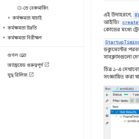
CI-তে বেঞ্চমার্কিং
এই উদাহরণে,
R
কর্মক্ষমতা যাচাই
আইডি।
create
কর্মক্ষমতা উন্নতি
কোডের মধ্যে ট্র
কর্মক্ষমতা নিরীক্ষণ
StartupTimin
ডকুমেন্টের পরবর
গুগল প্লেতে
সাবক্লাসগুলো দে
অ্যান্ড্রয়েড গুরুত্বপূর্ণ
চিত্র ১-এ দেখানো
সুস্থ রিলিজ
সংজ্ঞায়িত করা