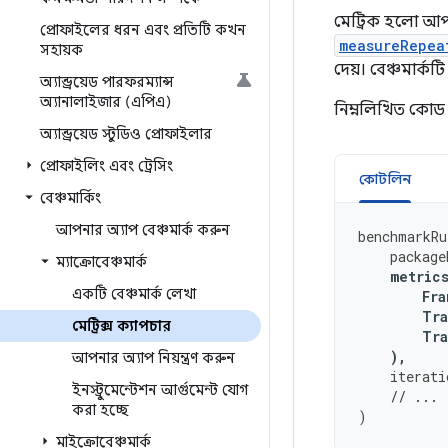
মেট্রিক হলো আপ
প্রোফাইলের ধরন এবং প্রতিটি কখন
measureRepea
সহায়ক
দেয়। বেঞ্চমার্
অ্যান্ড্রয়েড পারফরম্যান্স
অ্যানালাইজার (এপিএ)
নিম্নলিখিত কোড স
অ্যান্ড্রয়েড স্টুডিও প্রোফাইলার
প্রোফাইলিং এবং ট্রেসিং
কোটলিন
বেঞ্চমার্কিং
আপনার অ্যাপ বেঞ্চমার্ক করুন
benchmarkRu
package
ম্যাক্রোবেঞ্চমার্ক
metric
একটি বেঞ্চমার্ক লেখা
Fra
Tra
মেট্রিক্স ক্যাপচার
Tra
),
আপনার অ্যাপ নিয়ন্ত্রণ করুন
iterati
ইনস্ট্রুমেন্টেশন আর্গুমেন্ট যোগ
// ...
করা হচ্ছে
)
মাইক্রোবেঞ্চমার্ক