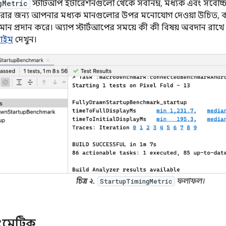
gMetric
স্টার্টআপ ইটারেশনগুলো থেকে সর্বনিম্ন, মধ্যক এবং সর্বো
়ন করার জন্য আপনার মধ্যক মানগুলোর উপর মনোযোগ দেওয়া উচিত, ক
মান প্রদান করে। অ্যাপ স্টার্টআপের সময়ে কী কী বিষয় অবদান রাখে
টাইম
দেখুন।
চিত্র ২.
ফলাফল।
StartupTimingMetric
মেট্রিক