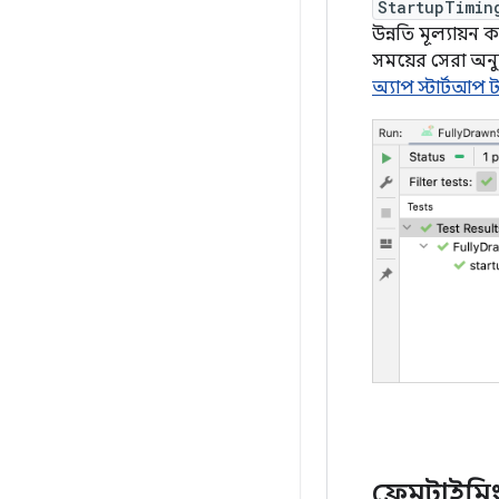
StartupTimin
উন্নতি মূল্যায
সময়ের সেরা অনু
অ্যাপ স্টার্টআপ 
ফ্রেমটাইমিং