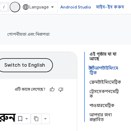
/
Android Studio
সাইন-ইন করুন
গোপনীয়তা এবং নিরাপত্তা
এই পৃষ্ঠায় যা যা
আছে
স্টার্টআপটাইমিংমে
ট্রিক
ফ্রেমটাইমিংমেট্রিক
এটি কাজে লেগেছে?
ট্রেসসেকশনমেট্রি
ক
পাওয়ারমেট্রিক
করুন
আপনার জন্য
প্রস্তাবিত