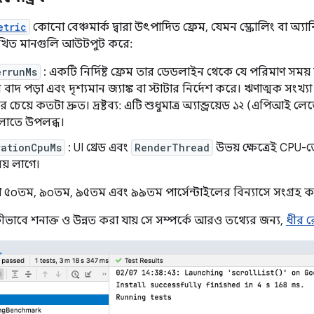
etric
কোনো বেঞ্চমার্ক দ্বারা উৎপাদিত ফ্রেম, যেমন স্ক্রোলিং বা অ্য
িখিত মানগুলি আউটপুট করে:
errunMs
: একটি নির্দিষ্ট ফ্রেম তার ডেডলাইন থেকে যে পরিমাণ সময় 
বাদ পড়া এবং দৃশ্যমান জ্যাঙ্ক বা স্টাটার নির্দেশ করে। ঋণাত্মক সংখ্য
চেয়ে কতটা দ্রুত। দ্রষ্টব্য: এটি শুধুমাত্র অ্যান্ড্রয়েড ১২ (এপিআই 
লোতে উপলব্ধ।
rationCpuMs
: UI থ্রেড এবং
RenderThread
উভয় ক্ষেত্রেই CPU-
য় লাগে।
৫০তম, ৯০তম, ৯৫তম এবং ৯৯তম পার্সেন্টাইলের বিন্যাসে সংগ্রহ কর
ীভাবে শনাক্ত ও উন্নত করা যায় সে সম্পর্কে আরও তথ্যের জন্য,
ধীর রে