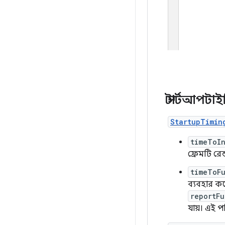
স্টার্টআপটা
StartupTimin
timeToIn
ফ্রেমটি রেন
timeToFu
ব্যবহার কর
reportFu
যায়। এই প