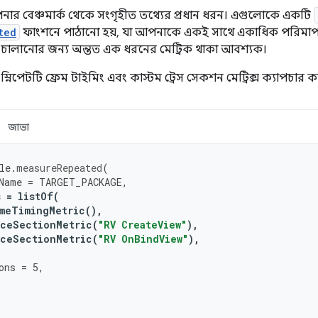
নার বেঞ্চমার্ক থেকে সংগৃহীত তথ্যের প্রধান ধরন। এগুলোকে একটি
ted
ফাংশনে পাঠানো হয়, যা আপনাকে একই সাথে একাধিক পরিমাপকৃত 
কটি চালানোর জন্য অন্তত এক ধরনের মেট্রিক থাকা আবশ্যক।
্নিপেটটি ফ্রেম টাইমিং এবং কাস্টম ট্রেস সেকশন মেট্রিক্স ক্যাপচার ক
জাভা
le
.
measureRepeated
(
Name
=
TARGET_PACKAGE
,
s
=
listOf
(
meTimingMetric
(),
ceSectionMetric
(
"RV CreateView"
),
ceSectionMetric
(
"RV OnBindView"
),
ons
=
5
,