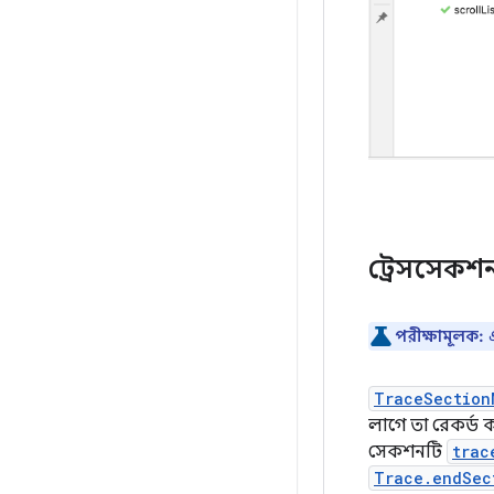
ট্রেসসেকশন
পরীক্ষামূলক:
TraceSection
লাগে তা রেকর্ড ক
সেকশনটি
trac
Trace.endSec