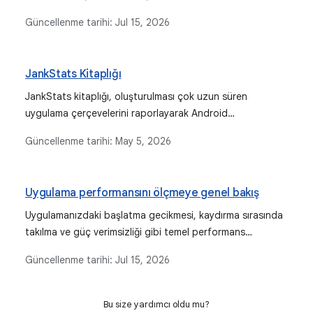
iyileştirmek için temel profiller oluşturun.
Güncellenme tarihi:
Jul 15, 2026
JankStats Kitaplığı
JankStats kitaplığı, oluşturulması çok uzun süren
uygulama çerçevelerini raporlayarak Android
uygulamalarındaki performans sorunlarını izlemenize ve
Güncellenme tarihi:
May 5, 2026
analiz etmenize yardımcı olur. Ayrıca, jank sezgileri ve
kullanıcı arayüzü durumu bağlamı gibi özellikler sunar.
Uygulama performansını ölçmeye genel bakış
Uygulamanızdaki başlatma gecikmesi, kaydırma sırasında
takılma ve güç verimsizliği gibi temel performans
sorunlarını belirleyip düzeltin.
Güncellenme tarihi:
Jul 15, 2026
Bu size yardımcı oldu mu?