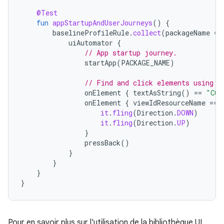
@Test
fun
appStartupAndUserJourneys
()
{
baselineProfileRule
.
collect
(
packageName
=
uiAutomator
{
// App startup journey.
startApp
(
PACKAGE_NAME
)
// Find and click elements using t
onElement
{
textAsString
()
==
"COM
onElement
{
viewIdResourceName
==
it
.
fling
(
Direction
.
DOWN
)
it
.
fling
(
Direction
.
UP
)
}
pressBack
()
}
}
}
}
Pour en savoir plus sur l'utilisation de la bibliothèque UI