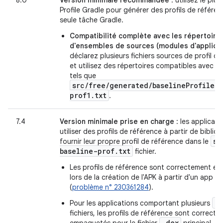
8.0
Version minimale recommandée
: utilisez le plu
Profile Gradle pour générer des profils de référe
seule tâche Gradle.
Compatibilité complète avec les répertoire
d'ensembles de sources (modules d'applicat
déclarez plusieurs fichiers sources de profil d
et utilisez des répertoires compatibles avec le
tels que
src/free/generated/baselineProfiles/
prof1.txt
.
7.4
Version minimale prise en charge
: les applicat
utiliser des profils de référence à partir de biblio
sr
fournir leur propre profil de référence dans le
baseline-prof
.
txt
fichier.
Les profils de référence sont correctement e
lors de la création de l'APK à partir d'un app b
(
problème n° 230361284
).
.d
Pour les applications comportant plusieurs
fichiers, les profils de référence sont correct
.dex