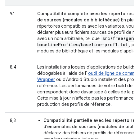
9.1
Compatibilité complète avec les répertoires 
de sources (modules de bibliothèque)
En plus 
répertoires compatibles avec les variantes, vous
déclarer plusieurs fichiers sources de profil de ré
src
/
free
/
gene
avec un nom arbitraire, tel que
baseline
Profiles
/
baseline-prof1
.
txt
, pou
modules de bibliothèque et les modules d'applica
8,4
Les installations locales d'applications de builds 
débogables à l'aide de l'
outil de ligne de comma
Wrapper
ou d'Android Studio installent des profil
référence. Les performances de votre build de ver
correspondent donc davantage à celles de la pro
Cette mise à jour n'affecte pas les performances 
production des profils de référence.
8,3
Compatibilité partielle avec les répertoires
d'ensembles de sources (modules de biblio
déclarez des fichiers de profils de référence 