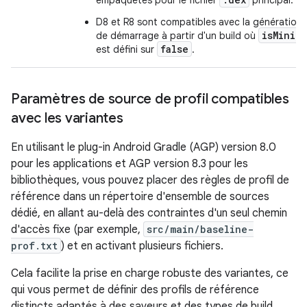
empaquetés pour le fichier
principal.
D8 et R8 sont compatibles avec la génération d
isMinif
de démarrage à partir d'un build où
false
est défini sur
.
Paramètres de source de profil compatibles
avec les variantes
En utilisant le plug-in Android Gradle (AGP) version 8.0
pour les applications et AGP version 8.3 pour les
bibliothèques, vous pouvez placer des règles de profil de
référence dans un répertoire d'ensemble de sources
dédié, en allant au-delà des contraintes d'un seul chemin
d'accès fixe (par exemple,
src/main/baseline-
prof.txt
) et en activant plusieurs fichiers.
Cela facilite la prise en charge robuste des variantes, ce
qui vous permet de définir des profils de référence
distincts adaptés à des saveurs et des types de build