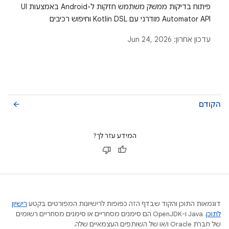
פיתוח בדיקות ממשק משתמש חזקות ל-Android באמצעות UI
Automator API מודרני עם Kotlin DSL וחיפוש רכיבים
מבוסס-פרדיקטים.
עדכון אחרון:
Jun 24, 2026
הקודם
arrow_back
המידע עזר לך?
דוגמאות התוכן והקוד שבדף הזה כפופות לרישיונות המפורטים בקטע
רישיון
לתוכן
.‏ Java ו-OpenJDK הם סימנים מסחריים או סימנים מסחריים רשומים
של חברת Oracle ו/או של השותפים העצמאיים שלה.