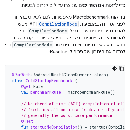
כדי לראות אם הפריימים שנוצרו עלולים לגרום לבעיות.
בדיקות Macrobenchmark מאפשרות לכם לשלוט בהידור
לפני המדידה באמצעות
CompilationMode
API. אפשר
להשתמש בערכים שונים של
CompilationMode
כדי
להשוות את הביצועים במצבי קומפילציה שונים. קטע הקוד
הבא מראה איך משתמשים בפרמטר
CompilationMode
כדי
למדוד את היתרון של פרופילי Baseline:
@RunWith
(
AndroidJUnit4ClassRunner
::
class
)
class
ColdStartupBenchmark
{
@get
:
Rule
val
benchmarkRule
=
MacrobenchmarkRule
()
// No ahead-of-time (AOT) compilation at all. 
// fresh install on a user's device if you don
// generally the worst case performance.
@Test
fun
startupNoCompilation
()
=
startup
(
Compilati