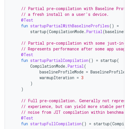
// Partial pre-compilation with Baseline Profi
// a fresh install on a user's device.
@Test
fun
startupPartialWithBaselineProfiles
()
=
startup
(
CompilationMode
.
Partial
(
baselinePr
// Partial pre-compilation with some just-in-t
// Represents performance after some app usage
@Test
fun
startupPartialCompilation
()
=
startup
(
CompilationMode
.
Partial
(
baselineProfileMode
=
BaselineProfileM
warmupIteration
=
3
)
)
// Full pre-compilation. Generally not represe
// experience, but can yield more stable perfo
// noise from JIT compilation within benchmark
@Test
fun
startupFullCompilation
()
=
startup
(
Compila