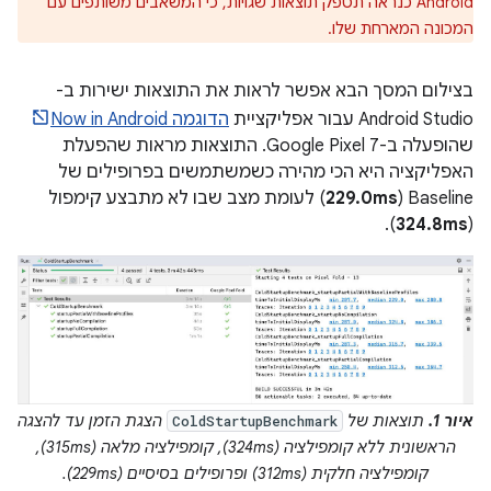
Android כנראה תספק תוצאות שגויות, כי המשאבים משותפים עם
המכונה המארחת שלו.
בצילום המסך הבא אפשר לראות את התוצאות ישירות ב-
Android Studio עבור אפליקציית
הדוגמה Now in Android
שהופעלה ב-Google Pixel 7. התוצאות מראות שהפעלת
האפליקציה היא הכי מהירה כשמשתמשים בפרופילים של
Baseline‏ (
229.0ms
) לעומת מצב שבו לא מתבצע קימפול
).
324.8ms
(
איור 1.
תוצאות של
הצגת הזמן עד להצגה
ColdStartupBenchmark
הראשונית ללא קומפילציה (324ms), קומפילציה מלאה (315ms),
קומפילציה חלקית (312ms) ופרופילים בסיסיים (229ms).