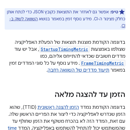
טיפ:
אפשר גם לאחזר את התוצאות כקובץ JSON כדי לנתח אותן
כחלק מצינור ה-CI. מידע נוסף זמין במאמר בנושא
השוואה לשוק ב-
.
CI
בדוגמה הקודמת מוצגות תוצאות של הפעלת האפליקציה
שצולמו באמצעות
StartupTimingMetric
, אבל יש עוד
מדדים חשובים שכדאי להתייחס אליהם, כמו
FrameTimingMetric
. מידע נוסף על כל סוגי המדדים זמין
במאמר
תיעוד מדדים של השוואה רחבה
.
הזמן עד להצגה מלאה
בדוגמה הקודמת נמדד
הזמן להצגה ראשונית
(TTID), שהוא
הזמן שנדרש לאפליקציה כדי ליצור את הפריים הראשון שלה.
עם זאת, המדד הזה לא בהכרח משקף את הזמן שחולף עד
שהמשתמש יכול להתחיל להשתמש באפליקציה. המדד
time