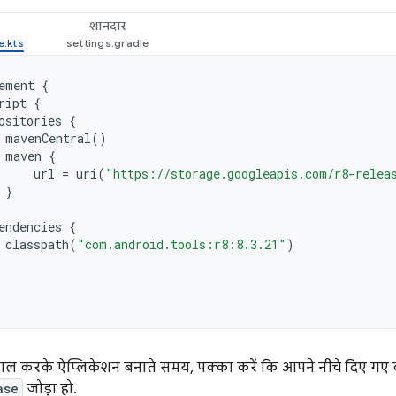
शानदार
ement
{
ript
{
ositories
{
mavenCentral
()
maven
{
url
=
uri
(
"https://storage.googleapis.com/r8-relea
}
endencies
{
classpath
(
"com.android.tools:r8:8.3.21"
)
माल करके ऐप्लिकेशन बनाते समय, पक्का करें कि आपने नीचे दिए गए क
ase
जोड़ा हो.