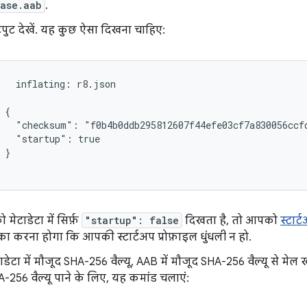
ease.aab
.
ुट देखें. यह कुछ ऐसा दिखना चाहिए:
   inflating: r8.json

 {

   "checksum": "f0b4b0ddb295812607f44efe03cf7a830056ccfd
   "startup": true

 }

ेटाडेटा में सिर्फ़
"startup": false
दिखता है, तो आपको
स्टार्
का करना होगा कि आपकी स्टार्टअप प्रोफ़ाइल धुंधली न हो.
टाडेटा में मौजूद SHA-256 वैल्यू, AAB में मौजूद SHA-256 वैल्यू से मे
-256 वैल्यू पाने के लिए, यह कमांड चलाएं: