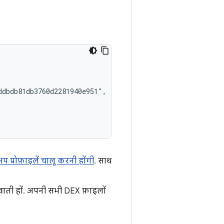
dbdb81db3760d2281940e951",

टअप प्रोफ़ाइलें चालू करनी होंगी
. साथ
ल खाती हों. अपनी सभी DEX फ़ाइलों