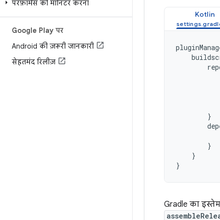
परफ़ॉर्मेंस को मॉनिटर करना
Kotlin
Google Play पर
Android की ज़रूरी जानकारी
pluginManag
buildsc
सेहतमंद रिलीज़
rep
}
dep
}
}
}
Gradle का इस्ते
assembleRele