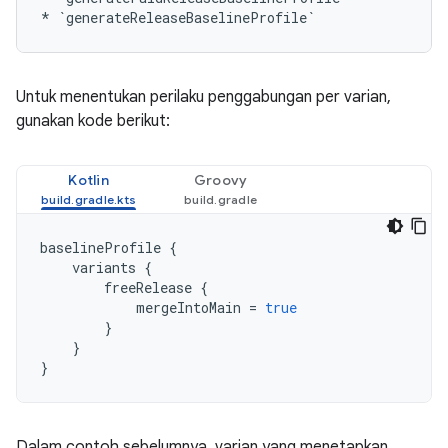
*
`generateReleaseBaselineProfile`
Untuk menentukan perilaku penggabungan per varian,
gunakan kode berikut:
Kotlin
Groovy
baselineProfile
{
variants
{
freeRelease
{
mergeIntoMain
=
true
}
}
}
Dalam contoh sebelumnya, varian yang menetapkan