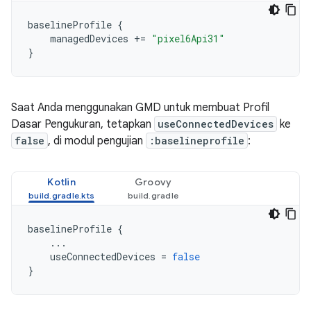
baselineProfile
{
managedDevices
+=
"pixel6Api31"
}
Saat Anda menggunakan GMD untuk membuat Profil
Dasar Pengukuran, tetapkan
useConnectedDevices
ke
false
, di modul pengujian
:baselineprofile
:
Kotlin
Groovy
baselineProfile
{
...
useConnectedDevices
=
false
}