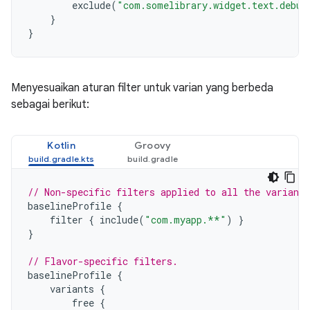
exclude
(
"com.somelibrary.widget.text.debug
}
}
Menyesuaikan aturan filter untuk varian yang berbeda
sebagai berikut:
Kotlin
Groovy
// Non-specific filters applied to all the variants
baselineProfile
{
filter
{
include
(
"com.myapp.**"
)
}
}
// Flavor-specific filters.
baselineProfile
{
variants
{
free
{