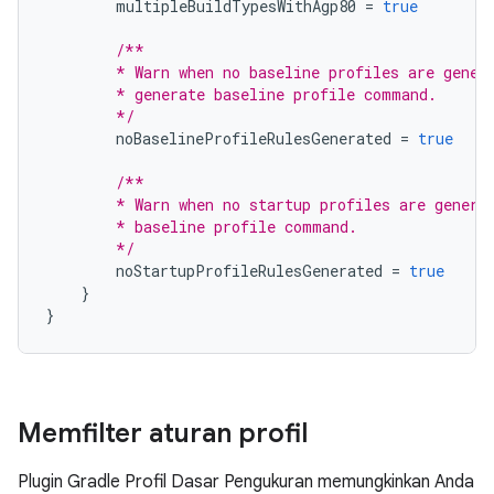
multipleBuildTypesWithAgp80
=
true
/**
        * Warn when no baseline profiles are gener
        * generate baseline profile command.
        */
noBaselineProfileRulesGenerated
=
true
/**
        * Warn when no startup profiles are genera
        * baseline profile command.
        */
noStartupProfileRulesGenerated
=
true
}
}
Memfilter aturan profil
Plugin Gradle Profil Dasar Pengukuran memungkinkan Anda