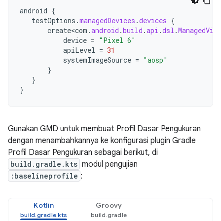
android
{
testOptions
.
managedDevices
.
devices
{
create<com
.
android
.
build
.
api
.
dsl
.
ManagedVir
device
=
"Pixel 6"
apiLevel
=
31
systemImageSource
=
"aosp"
}
}
}
Gunakan GMD untuk membuat Profil Dasar Pengukuran
dengan menambahkannya ke konfigurasi plugin Gradle
Profil Dasar Pengukuran sebagai berikut, di
build.gradle.kts
modul pengujian
:baselineprofile
:
Kotlin
Groovy