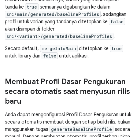
tanda ke
true
semuanya digabungkan ke dalam
src/main/generated/baselineProfiles
, sedangkan
profil untuk varian yang tandanya ditetapkan ke
false
akan disimpan di folder
src/<variant>/generated/baselineProfiles
.
Secara default,
mergeIntoMain
ditetapkan ke
true
untuk library dan
false
untuk aplikasi.
Membuat Profil Dasar Pengukuran
secara otomatis saat menyusun rilis
baru
Anda dapat mengonfigurasi Profil Dasar Pengukuran untuk
secara otomatis membuat dengan setiap build rilis, bukan
menggunakan tugas
generateBaselineProfile
secara
manual. Dengan pembuatan otomatis, profil terbaru akan