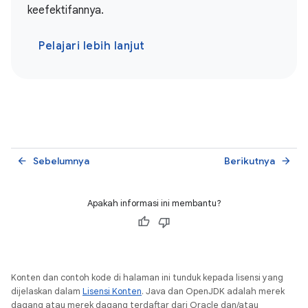
keefektifannya.
Pelajari lebih lanjut
Sebelumnya
Berikutnya
arrow_back
arrow_forward
Apakah informasi ini membantu?
Konten dan contoh kode di halaman ini tunduk kepada lisensi yang
dijelaskan dalam
Lisensi Konten
. Java dan OpenJDK adalah merek
dagang atau merek dagang terdaftar dari Oracle dan/atau