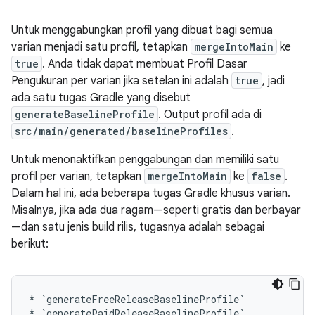
Untuk menggabungkan profil yang dibuat bagi semua
varian menjadi satu profil, tetapkan
mergeIntoMain
ke
true
. Anda tidak dapat membuat Profil Dasar
Pengukuran per varian jika setelan ini adalah
true
, jadi
ada satu tugas Gradle yang disebut
generateBaselineProfile
. Output profil ada di
src/main/generated/baselineProfiles
.
Untuk menonaktifkan penggabungan dan memiliki satu
profil per varian, tetapkan
mergeIntoMain
ke
false
.
Dalam hal ini, ada beberapa tugas Gradle khusus varian.
Misalnya, jika ada dua ragam—seperti gratis dan berbayar
—dan satu jenis build rilis, tugasnya adalah sebagai
berikut:
*
`generateFreeReleaseBaselineProfile`
*
`generatePaidReleaseBaselineProfile`