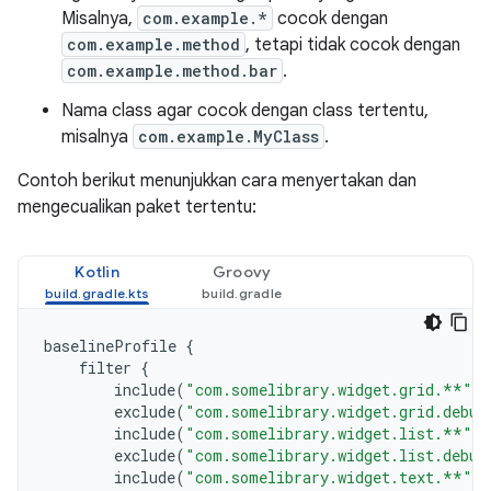
Misalnya,
com.example.*
cocok dengan
com.example.method
, tetapi tidak cocok dengan
com.example.method.bar
.
Nama class agar cocok dengan class tertentu,
misalnya
com.example.MyClass
.
Contoh berikut menunjukkan cara menyertakan dan
mengecualikan paket tertentu:
Kotlin
Groovy
baselineProfile
{
filter
{
include
(
"com.somelibrary.widget.grid.**"
)
exclude
(
"com.somelibrary.widget.grid.debug
include
(
"com.somelibrary.widget.list.**"
)
exclude
(
"com.somelibrary.widget.list.debug
include
(
"com.somelibrary.widget.text.**"
)