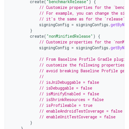
create
(
"benchmarkRelease"
)
{
// Customize properties for the `bench
// For example, you can change the sig
// it's the same as for the `release` 
signingConfig
=
signingConfigs
.
getByNa
}
create
(
"nonMinifiedRelease"
)
{
// Customize properties for the `nonMi
signingConfig
=
signingConfigs
.
getByNa
// From Baseline Profile Gradle plugin
// customize the following properties,
// avoid breaking Baseline Profile gen
//
// isJniDebuggable = false
// isDebuggable = false
// isMinifyEnabled = false
// isShrinkResources = false
// isProfileable = true
// enableAndroidTestCoverage = false
// enableUnitTestCoverage = false
}
}