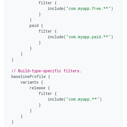
filter
{
include
(
"com.myapp.free.**"
)
}
}
paid
{
filter
{
include
(
"com.myapp.paid.**"
)
}
}
}
}
// Build-type-specific filters.
baselineProfile
{
variants
{
release
{
filter
{
include
(
"com.myapp.**"
)
}
}
}
}