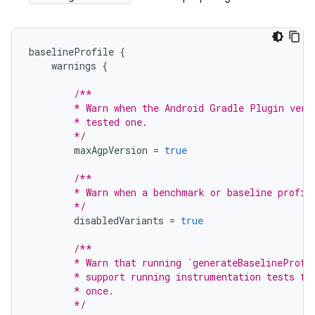
baselineProfile
{
warnings
{
/**
        * Warn when the Android Gradle Plugin vers
        * tested one.
        */
maxAgpVersion
=
true
/**
        * Warn when a benchmark or baseline profil
        */
disabledVariants
=
true
/**
        * Warn that running `generateBaselineProfi
        * support running instrumentation tests fo
        * once.
        */