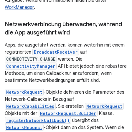
Aufgabe. Weitere Informationen finden Sie unter
WorkManager
.
Netzwerkverbindung überwachen
,
während
die App ausgeführt wird
Apps, die ausgeführt werden, können weiterhin mit einem
registrierten
BroadcastReceiver
auf
CONNECTIVITY_CHANGE
warten. Die
ConnectivityManager
API bietet jedoch eine robustere
Methode, um einen Callback nur anzufordern, wenn
bestimmte Netzwerkbedingungen erfüllt sind.
NetworkRequest
-Objekte definieren die Parameter des
Netzwerk-Callbacks in Bezug auf
NetworkCapabilities
. Sie erstellen
NetworkRequest
Objekte mit der
NetworkRequest.Builder
Klasse.
registerNetworkCallback()
übergibt das
NetworkRequest
-Objekt dann an das System. Wenn die