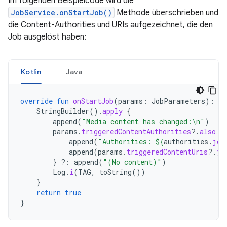
Im folgenden Beispielcode wird die
JobService.onStartJob()
Methode überschrieben und
die Content-Authorities und URIs aufgezeichnet, die den
Job ausgelöst haben:
Kotlin
Java
override
fun
onStartJob
(
params
:
JobParameters
):
Bo
StringBuilder
().
apply
{
append
(
"Media content has changed:\n"
)
params
.
triggeredContentAuthorities
?.
also
{
append
(
"Authorities: 
${
authorities
.
joi
append
(
params
.
triggeredContentUris
?.
jo
}
?:
append
(
"(No content)"
)
Log
.
i
(
TAG
,
toString
())
}
return
true
}