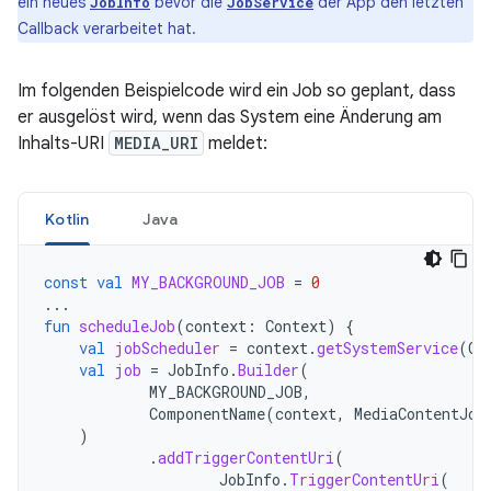
ein neues
bevor die
der App den letzten
JobInfo
JobService
Callback verarbeitet hat.
Im folgenden Beispielcode wird ein Job so geplant, dass
er ausgelöst wird, wenn das System eine Änderung am
Inhalts-URI
MEDIA_URI
meldet:
Kotlin
Java
const
val
MY_BACKGROUND_JOB
=
0
...
fun
scheduleJob
(
context
:
Context
)
{
val
jobScheduler
=
context
.
getSystemService
(
Co
val
job
=
JobInfo
.
Builder
(
MY_BACKGROUND_JOB
,
ComponentName
(
context
,
MediaContentJob
)
.
addTriggerContentUri
(
JobInfo
.
TriggerContentUri
(