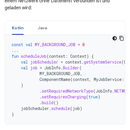
einem Netzwerk ohne Datenlimit verbunden ist und
geladen wird:
Kotlin
Java
const
val
MY_BACKGROUND_JOB
=
0
...
fun
scheduleJob
(
context
:
Context
)
{
val
jobScheduler
=
context
.
getSystemService
(
Co
val
job
=
JobInfo
.
Builder
(
MY_BACKGROUND_JOB
,
ComponentName
(
context
,
MyJobService
::
c
)
.
setRequiredNetworkType
(
JobInfo
.
NETWOR
.
setRequiresCharging
(
true
)
.
build
()
jobScheduler
.
schedule
(
job
)
}