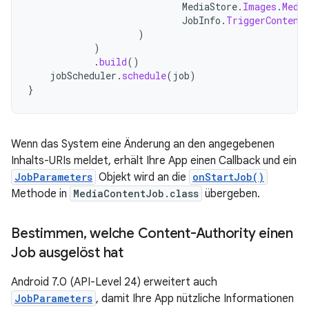
MediaStore
.
Images
.
Medi
JobInfo
.
TriggerContent
)
)
.
build
()
jobScheduler
.
schedule
(
job
)
}
Wenn das System eine Änderung an den angegebenen
Inhalts-URIs meldet, erhält Ihre App einen Callback und ein
JobParameters
Objekt wird an die
onStartJob()
Methode in
MediaContentJob.class
übergeben.
Bestimmen
,
welche Content-Authority einen
Job ausgelöst hat
Android 7.0 (API-Level 24) erweitert auch
JobParameters
, damit Ihre App nützliche Informationen