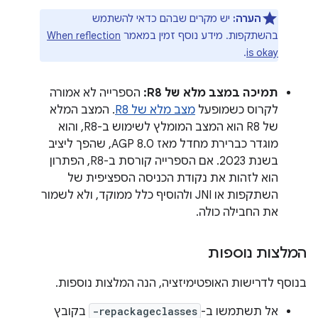
הערה:
יש מקרים שבהם כדאי להשתמש
בהשתקפות. מידע נוסף זמין במאמר
When reflection
.
is okay
תמיכה במצב מלא של R8:
הספרייה לא אמורה
לקרוס כשמופעל
מצב מלא של R8
. המצב המלא
של R8 הוא המצב המומלץ לשימוש ב-R8, והוא
מוגדר כברירת מחדל מאז AGP 8.0, שהפך ליציב
בשנת 2023. אם הספרייה קורסת ב-R8, הפתרון
הוא לזהות את נקודת הכניסה הספציפית של
השתקפות או JNI ולהוסיף כלל ממוקד, ולא לשמור
את החבילה כולה.
המלצות נוספות
בנוסף לדרישות האופטימיזציה, הנה המלצות נוספות.
אל תשתמשו ב-
-repackageclasses
בקובץ