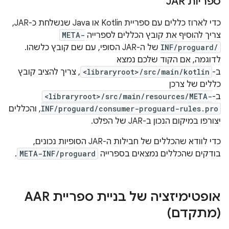
ספריות JAR
כדי לארוז כללים עם ספריית Kotlin או Java שנשלחת כ-JAR,
צריך להוסיף את קובץ הכללים לספרייה
META-
INF/proguard/
של ה-JAR הסופי, עם שם קובץ כלשהו.
לדוגמה, אם הקוד שלכם נמצא
ב-
<libraryroot>/src/main/kotlin
, צריך להציב קובץ
כללים של צרכן
ב-
<libraryroot>/src/main/resources/META-
INF/proguard/consumer-proguard-rules.pro
, והכללים
יצורפו במיקום הנכון ב-JAR של הפלט.
כדי לוודא שהכללים של חבילות ה-JAR הסופיות נכונים,
בודקים שהכללים נמצאים בספרייה
META-INF/proguard
.
אופטימיזציה של בניית ספריית AAR
(מתקדם)