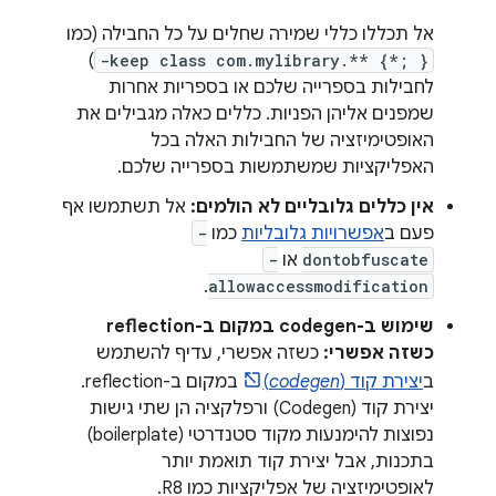
אל תכללו כללי שמירה שחלים על כל החבילה (כמו
)
-keep class com.mylibrary.** {*; }
לחבילות בספרייה שלכם או בספריות אחרות
שמפנים אליהן הפניות. כללים כאלה מגבילים את
האופטימיזציה של החבילות האלה בכל
האפליקציות שמשתמשות בספרייה שלכם.
אין כללים גלובליים לא הולמים:
אל תשתמשו אף
פעם ב
אפשרויות גלובליות
כמו
-
dontobfuscate
או
-
.
allowaccessmodification
שימוש ב-codegen במקום ב-reflection
כשזה אפשרי:
כשזה אפשרי, עדיף להשתמש
ב
יצירת קוד (
codegen
)
במקום ב-reflection.
יצירת קוד (Codegen) ורפלקציה הן שתי גישות
נפוצות להימנעות מקוד סטנדרטי (boilerplate)
בתכנות, אבל יצירת קוד תואמת יותר
לאופטימיזציה של אפליקציות כמו R8.