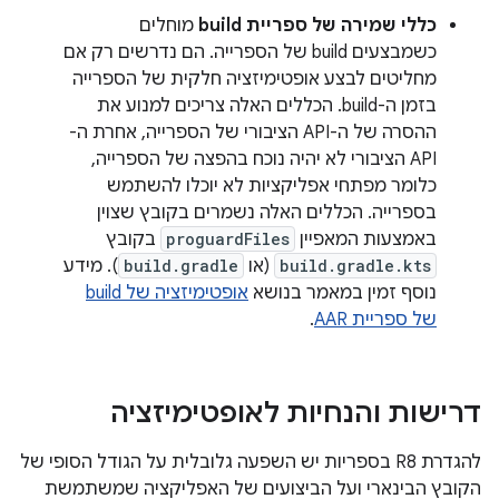
כללי שמירה של ספריית build
מוחלים
כשמבצעים build של הספרייה. הם נדרשים רק אם
מחליטים לבצע אופטימיזציה חלקית של הספרייה
בזמן ה-build. הכללים האלה צריכים למנוע את
ההסרה של ה-API הציבורי של הספרייה, אחרת ה-
API הציבורי לא יהיה נוכח בהפצה של הספרייה,
כלומר מפתחי אפליקציות לא יוכלו להשתמש
בספרייה. הכללים האלה נשמרים בקובץ שצוין
באמצעות המאפיין
proguardFiles
בקובץ
build.gradle.kts
(או
build.gradle
). מידע
נוסף זמין במאמר בנושא
אופטימיזציה של build
של ספריית AAR
.
דרישות והנחיות לאופטימיזציה
להגדרת R8 בספריות יש השפעה גלובלית על הגודל הסופי של
הקובץ הבינארי ועל הביצועים של האפליקציה שמשתמשת