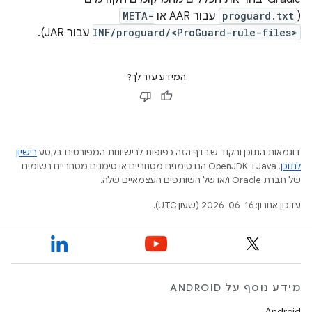
(
proguard.txt
עבור AAR או
META-
INF/proguard/<ProGuard-rule-files>
עבור JAR).
המידע עזר לך?
דוגמאות התוכן והקוד שבדף הזה כפופות לרישיונות המפורטים בקטע
רישיון
לתוכן
.‏ Java ו-OpenJDK הם סימנים מסחריים או סימנים מסחריים רשומים
של חברת Oracle ו/או של השותפים העצמאיים שלה.
עדכון אחרון: 2026-06-16 (שעון UTC).
מידע נוסף על ANDROID
Android