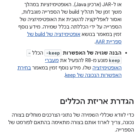
או ל-JAR (ארכיון Java). האופטימיזציות במהלך
משך זמן של תהליך build של הספרייה מוגבלות,
ואסור לאפליקציה להשבית את האופטימיזציה של
הספרייה על ידי הכללתה בכלל שמירה. מידע נוסף
זמין במאמר בנושא
אופטימיזציה של build של
ספריית AAR
.
הבנה שגויה של האפשרות
-keep
הכלל
-
keep
מונע מ-R8 להפעיל את
מעברי
האופטימיזציה
שלו. מידע נוסף זמין במאמר
בחירת
האפשרות הנכונה של keep
.
הגדרת אריזת הכללים
כדי לוודא שכללי השמירה של נתוני הצרכנים מוחלים בצורה
נכונה, צריך לארוז אותם בצורה מתאימה בהתאם לפורמט של
הספרייה.