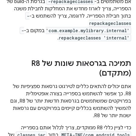
אם משתמשים ב-
-repackageclasses
בגרסת ה-build של
הספרייה, צריך לארוז מחדש את המחלקות לחבילת משנה
בתוך
חבילת הספרייה. לדוגמה, צריך להשתמש ב-
-
repackageclasses
'com.example.mylibrary.internal'
במקום ב-
-
.
repackageclasses 'internal'
תמיכה בגרסאות שונות של R8
(מתקדם)
אתם יכולים להתאים כללים לטירגוט גרסאות ספציפיות של
R8. כך אפשר להשתמש בספרייה בצורה אופטימלית
בפרויקטים שמשתמשים בגרסאות חדשות יותר של R8, וגם
להמשיך להשתמש בכללים קיימים בפרויקטים עם גרסאות
ישנות יותר של R8.
כדי לציין כללי R8 ממוקדים, צריך לכלול אותם בספרייה
META-INF/com.android.tools
בתוך
classes.jar
של