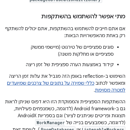
מתי אפשר להשתמש בהשתקפות
אם אתם חייבים להשתמש בהשתקפות, אתם יכולים להשתקף
רק באחת מהאפשרויות הבאות:
סוגים ספציפיים של טירגוט (מיישמי ממשק
ספציפיים או מחלקות משנה)
קידוד באמצעות הערה ספציפית של זמן ריצה
השימוש ב-reflection באופן הזה מגביל את עלות זמן הריצה
ומאפשר לכתוב
כללי שמירה על נתונים של צרכנים שמיועדים
למטרה מסוימת
.
ההשתקפות הספציפית והממוקדת הזו היא דפוס שניתן לראות
גם ב-Android framework (לדוגמה, כשמנפחים פעילויות,
תצוגות ופריטים שניתנים לציור) וגם בספריות AndroidX
(לדוגמה, כשמבצעים בנייה של
WorkManager
ListenableWorkers
או
RoomDatabases
). לעומת זאת,