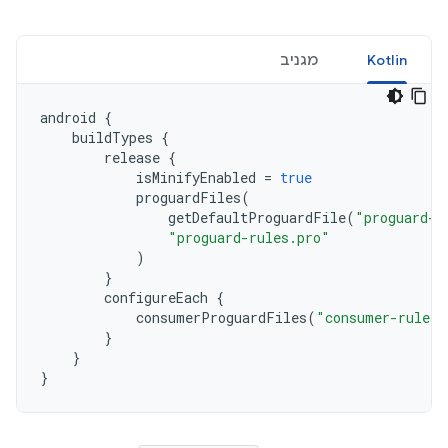
Kotlin
מגניב
android
{
buildTypes
{
release
{
isMinifyEnabled
=
true
proguardFiles
(
getDefaultProguardFile
(
"proguard-a
"proguard-rules.pro"
)
}
configureEach
{
consumerProguardFiles
(
"consumer-rules.
}
}
}