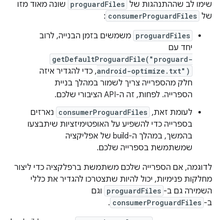
שימו לב שההתנהגות של
proguardFiles
שונה מאוד מזו
של
consumerProguardFiles
:
proguardFiles
משמשים בזמן הבנייה, לרוב
יחד עם
getDefaultProguardFile("proguard-
android-optimize.txt")
, כדי להגדיר איזה
חלק מהספרייה צריך לשמור במהלך בניית
הספרייה. לפחות, זה ה-API הציבורי שלכם.
לעומת זאת,
consumerProguardFiles
נארזים
בספרייה כדי להשפיע על האופטימיזציות שיתבצעו
בהמשך, במהלך ה-build של אפליקציה
שמשתמשת בספרייה שלכם.
לדוגמה, אם הספרייה שלכם משתמשת ברפלקציה כדי ליצור
מחלקות פנימיות, יכול להיות שתצטרכו להגדיר את כללי
השמירה גם ב-
proguardFiles
וגם
ב-
consumerProguardFiles
.