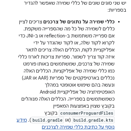
יש שני סוגים שונים של כללי שמירה שאפשר להגדיר
בספריות:
כללי שמירה על נתונים של צרכנים
צריכים לציין
כללים לשמירה של כל מה שהספרייה משקפת.
אם ספרייה משתמשת ב-reflection או ב-JNI כדי
לקרוא לקוד שלה, או לקוד שהוגדר על ידי
אפליקציית לקוח, הכללים האלה צריכים לתאר
איזה קוד צריך לשמור. ספריות צריכות לארוז כללי
שמירה של צרכנים, שמשתמשים באותו פורמט
כמו כללי שמירה של אפליקציות. הכללים האלה
נכללים בארטיפקטים של ספריות (AAR או JAR)
ונעשה בהם שימוש אוטומטי במהלך
האופטימיזציה של אפליקציית Android
כשמשתמשים בספרייה. הכללים האלה מנוהלים
בקובץ שצוין באמצעות המאפיין
consumerProguardFiles
בקובץ
build.gradle.kts
(או
build.gradle
).
מידע
נוסף על כתיבת כללי שמירה לצרכנים