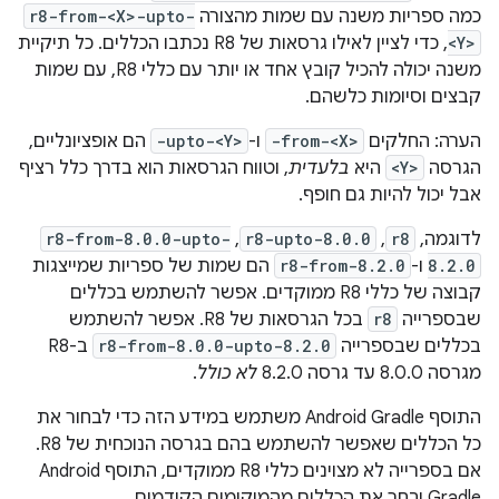
כמה ספריות משנה עם שמות מהצורה
r8-from-<X>-upto-
<Y>
, כדי לציין לאילו גרסאות של R8 נכתבו הכללים. כל תיקיית
משנה יכולה להכיל קובץ אחד או יותר עם כללי R8, עם שמות
קבצים וסיומות כלשהם.
הערה: החלקים
-from-<X>
ו-
-upto-<Y>
הם אופציונליים,
הגרסה
<Y>
היא
בלעדית
, וטווח הגרסאות הוא בדרך כלל רציף
אבל יכול להיות גם חופף.
לדוגמה,
r8
,‏
r8-upto-8.0.0
,‏
r8-from-8.0.0-upto-
8.2.0
ו-
r8-from-8.2.0
הם שמות של ספריות שמייצגות
קבוצה של כללי R8 ממוקדים. אפשר להשתמש בכללים
שבספרייה
r8
בכל הגרסאות של R8. אפשר להשתמש
בכללים שבספרייה
r8-from-8.0.0-upto-8.2.0
ב-R8
מגרסה 8.0.0 עד גרסה 8.2.0
לא כולל
.
התוסף Android Gradle משתמש במידע הזה כדי לבחור את
כל הכללים שאפשר להשתמש בהם בגרסה הנוכחית של R8.
אם בספרייה לא מצוינים כללי R8 ממוקדים, התוסף Android
Gradle יבחר את הכללים מהמיקומים הקודמים