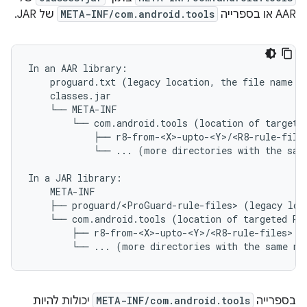
AAR או בספרייה
META-INF/com.android.tools
של JAR.
In an AAR library:

    proguard.txt (legacy location, the file name mu
    classes.jar

    └── META-INF

        └── com.android.tools (location of targeted
            ├── r8-from-<X>-upto-<Y>/<R8-rule-files
            └── ... (more directories with the same
In a JAR library:

    META-INF

    ├── proguard/<ProGuard-rule-files> (legacy loca
    └── com.android.tools (location of targeted R8 
        ├── r8-from-<X>-upto-<Y>/<R8-rule-files>

בספרייה
META-INF/com.android.tools
יכולות להיות