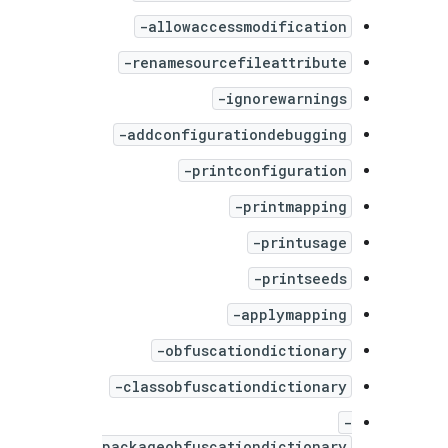
-allowaccessmodification
-renamesourcefileattribute
-ignorewarnings
-addconfigurationdebugging
-printconfiguration
-printmapping
-printusage
-printseeds
-applymapping
-obfuscationdictionary
-classobfuscationdictionary
-
packageobfuscationdictionary