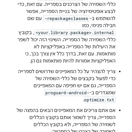
כללי השמירה של הצרכנים בספרייה. עם זאת, כדי
לבצע אופטימיזציה של בניית הספרייה, אפשר
להשתמש ב-
-repackageclasses
עם שם
חבילה פנימי, כמו
<your.library.package>.internal
, בקובץ
כללי השמירה של הספרייה. השינוי הזה יכול לשפר
את היעילות של הספרייה באפליקציות לא
מותאמות. עם זאת, בדרך כלל אין צורך בכך, כי
האפליקציות אמורות להיות מותאמות גם הן.
צריך להצהיר על כל המאפיינים שדרושים לספרייה
כדי לפעול בקבצים של כללי השמירה של
הספרייה, גם אם יש חפיפה עם המאפיינים
שמוגדרים ב-
proguard-android-
.
optimize.txt
אם אתם צריכים את המאפיינים הבאים בהפצה של
הספרייה, צריך לשמור אותם בקובץ הכללים
לשמירה של הספרייה,
ולא
בקובץ הכללים
לשמירה של הצרכן של הספרייה: