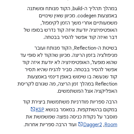
במהלך תהליך ה-build, הקוד מנותח ומשתנה
באמצעות codegen. מכיוון שאין שינויים
משמעותיים אחרי משך הזמן לקימפול,
האופטימיזציה יודעת איזה קוד נדרש בסופו של
דבר ואיזה קוד אפשר להסיר בבטחה.
בשיטת ה-Reflection, הקוד מנותח ועובר
מניפולציה בזמן הריצה. מכיוון שהקוד לא סופי עד
שהוא מופעל, האופטימיזציה לא יודעת איזה קוד
אפשר להסיר בבטחה. סביר להניח שהיא תסיר
קוד שנעשה בו שימוש באופן דינמי באמצעות
Reflection במהלך זמן הריצה, מה שגורם לקריסת
האפליקציה אצל המשתמשים.
הרבה ספריות מודרניות משתמשות ביצירת קוד
במקום בהשתקפות. במאמר בנושא
KSP
מוסבר על נקודת כניסה נפוצה שמשמשת את
Room
,‏
Dagger2
ועוד הרבה ספריות אחרות.