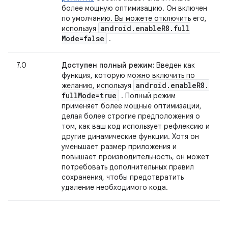
более мощную оптимизацию. Он включен
по умолчанию. Вы можете отключить его,
android
.
enable
R8
.
full
используя
Mode=false
.
7.0
Доступен полный режим:
Введен как
функция, которую можно включить по
android
.
enable
R8
.
желанию, используя
full
Mode=true
. Полный режим
применяет более мощные оптимизации,
делая более строгие предположения о
том, как ваш код использует рефлексию и
другие динамические функции. Хотя он
уменьшает размер приложения и
повышает производительность, он может
потребовать дополнительных правил
сохранения, чтобы предотвратить
удаление необходимого кода.