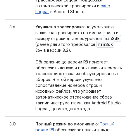
Трассировка Logcat:
Поддержка
автоматической трассировки в
окне
Logcat
в Android Studio.
8.6
Улучшена трассировка:
по умолчанию
включена трассировка по имени файла и
min
Sdk
номеру строки для всех уровней
min
Sdk
(ранее для этого требовался
26+ в версии 8.2).
Обновление до версии R8 помогает
обеспечить легкую и понятную читаемость
трассировок стека из обфусцированных
сборок. В этой версии улучшено
сопоставление номеров строк и
исходных файлов, что упрощает
автоматическое отслеживание сбоев
такими инструментами, как Android Studio
Logcat, до исходного кода.
8.0
Полный режим по умолчанию:
Полный
режим R8
обеспечивает значительно