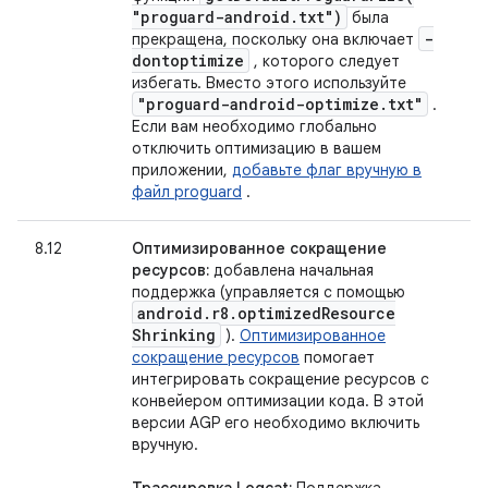
"proguard-android
.
txt")
была
-
прекращена, поскольку она включает
dontoptimize
, которого следует
избегать. Вместо этого используйте
"proguard-android-optimize
.
txt"
.
Если вам необходимо глобально
отключить оптимизацию в вашем
приложении,
добавьте флаг вручную в
файл proguard
.
8.12
Оптимизированное сокращение
ресурсов:
добавлена ​​начальная
поддержка (управляется с помощью
android
.
r8
.
optimized
Resource
Shrinking
).
Оптимизированное
сокращение ресурсов
помогает
интегрировать сокращение ресурсов с
конвейером оптимизации кода. В этой
версии AGP его необходимо включить
вручную.