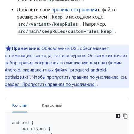
Добавьте свои
правила сохранения
в файл с
расширением
.keep
в исходном коде
src/<variant>/keepRules
. Например,
src/main/keepRules/custom-rules.keep
.
Примечание:
Обновленный DSL обеспечивает
оптимизацию как кода, так и ресурсов. Он также включает
набор правил сохранения по умолчанию для платформы
Android, эквивалентных файлу "proguard-android-
optimize.txt". Чтобы пропустить правила по умолчанию, см.
раздел "Пропустить правила по умолчанию
".
Котлин
Классный
android
{
buildTypes
{