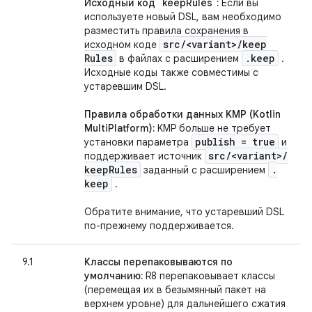
Исходный код `keepRules`:
Если вы
используете новый DSL, вам необходимо
разместить правила сохранения в
src
/
<variant>
/
keep
исходном коде
Rules
.
keep
в файлах с расширением
.
Исходные коды также совместимы с
устаревшим DSL.
Правила обработки данных KMP (Kotlin
MultiPlatform):
KMP больше не требует
publish = true
установки параметра
и
src
/
<variant>
/
поддерживает источник
keep
Rules
.
заданный с расширением
keep
.
Обратите внимание, что устаревший DSL
по-прежнему поддерживается.
9.1
Классы перепаковываются по
умолчанию:
R8 перепаковывает классы
(перемещая их в безымянный пакет на
верхнем уровне) для дальнейшего сжатия