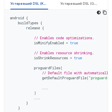
Устаревший DSL (Kotlin)
Устаревший DSL (Groovy)
android
{
buildTypes
{
release
{
// Enables code optimizations.
isMinifyEnabled
=
true
// Enables resource shrinking.
isShrinkResources
=
true
proguardFiles
(
// Default file with automatically
getDefaultProguardFile
(
"proguard-a
...
)
...
}
}