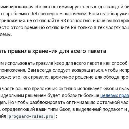
имизированная сборка оптимизирует весь код в каждой би
ют проблемы с R8 при первом включении. Если вы обнаружи
 приложения, не отключайте R8 полностью, иначе вы потер
есто этого временно отключите R8 только в тех частях ва
лемы.
ть правила хранения для всего пакета
м использовать правила keep для всего пакета как способ
 приложения. Вам всегда следует возвращаться, чтобы исп
озже; это, как правило, временное решение для обхода пр
и часть вашего приложения активно использует Gson и выз
 идеальным решением будет добавить больше
целевых прав
en. Но чтобы разблокировать оптимизацию остальной час
, определяющий ваши типы Gson, в выделенный подпакет и
файл
proguard-rules.pro
: