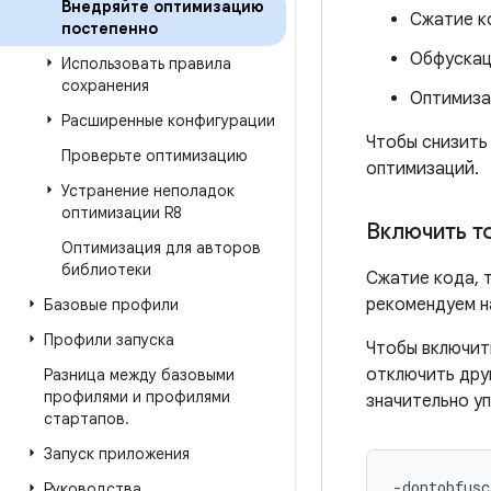
Внедряйте оптимизацию
Сжатие ко
постепенно
Обфускац
Использовать правила
сохранения
Оптимиза
Расширенные конфигурации
Чтобы снизить
Проверьте оптимизацию
оптимизаций.
Устранение неполадок
оптимизации R8
Включить т
Оптимизация для авторов
библиотеки
Сжатие кода, т
рекомендуем на
Базовые профили
Профили запуска
Чтобы включит
отключить дру
Разница между базовыми
профилями и профилями
значительно у
стартапов
.
Запуск приложения
-dontobfusc
Руководства