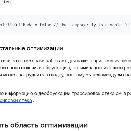
rties
:
стальные оптимизации
итесь, что tree shake работает для вашего приложения, в
обы снова включить обфускацию, оптимизацию и полный ре
я может затруднить отладку, поэтому мы рекомендуем сна
ю информацию о деобфускации трассировок стека см. в 
сировки стека
.
ть область оптимизации