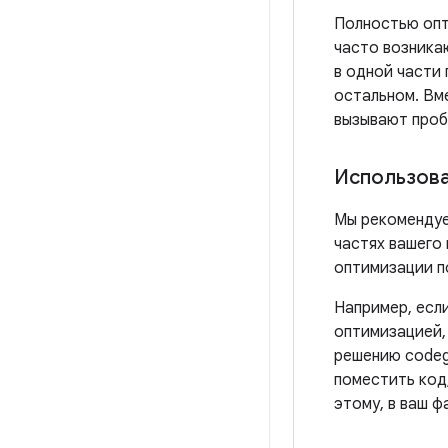
Полностью опт
часто возника
в одной части
остальном. Вм
вызывают проб
Использова
Мы рекомендуе
частях вашего
оптимизации п
Например, есл
оптимизацией,
решению codeg
поместить код
этому, в ваш 