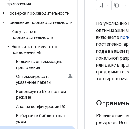
приложения
Проверка производительности
Повышение производительности
По умолчанию 
оптимизации м
Как улучшить
включаете
пол
производительность
постепенно: вр
Включить оптимизатор
кода в вашем 
приложений R8
локальной раз
Включить оптимизацию
или даже в про
приложения
предпримете, 
Оптимизировать
тестирования.
указанные пакеты
Используйте R8 в полном
режиме
Ограничь
Анализ конфигурации R8
R8 выполняет 
Выбирайте библиотеки с
умом
ресурсов. Вот