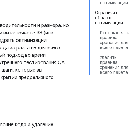
оптимизации
Ограничить
область
оптимизации
водительности и размера, но
и вы включаете R8 (или
Использовать
правила
недрять оптимизации
хранения для
да за раз, а не для всего
всего пакета
ый подход во время
Удалить
нутреннего тестирования QA
правила
хранения для
 шаги, которые вы
всего пакета
окрытии предрелизного
ывание кода и удаление