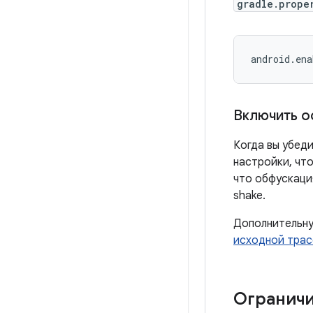
gradle.prope
Включить о
Когда вы убед
настройки, чт
что обфускаци
shake.
Дополнительну
исходной трас
Ограничи