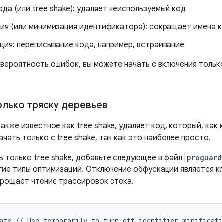
да (или tree shake): удаляет неиспользуемый код
ия (или минимизация идентификатора): сокращает имена к
ция: переписывание кода, например, встраивание
 вероятность ошибок, вы можете начать с включения тольк
олько тряску деревьев
акже известное как tree shake, удаляет код, который, как
чать только с tree shake, так как это наиболее просто.
ь только tree shake, добавьте следующее в файл
proguard
гие типы оптимизаций. Отключение обфускации является к
прощает чтение трассировок стека.
ate // Use temporarily to turn off identifier minificati