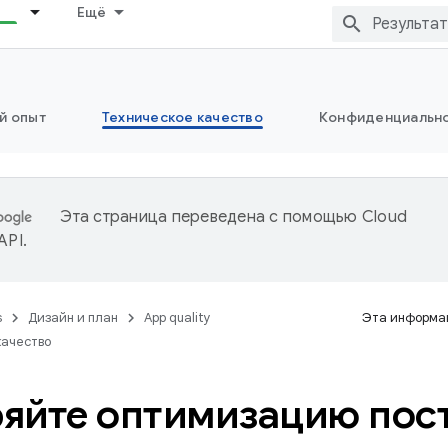
Ещё
й опыт
Техническое качество
Конфиденциально
Эта страница переведена с помощью
Cloud
 API
.
s
Дизайн и план
App quality
Эта информац
качество
яйте оптимизацию пос