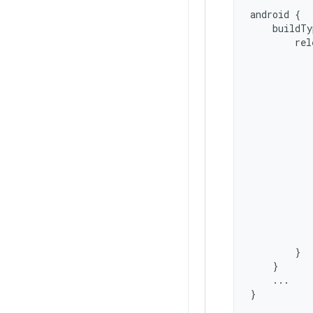
android
{
buildTy
rel
}
}
...
}