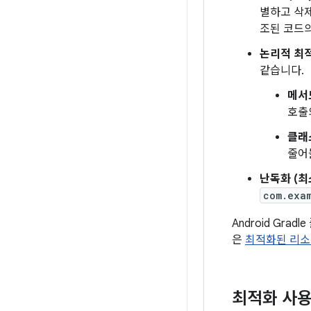
별하고 삭제
조된 코드
논리적 최
같습니다.
메서
호출
클래
줄어
난독화 (최
com.exa
Android Gr
은
최적화된 리소
최적화 사용