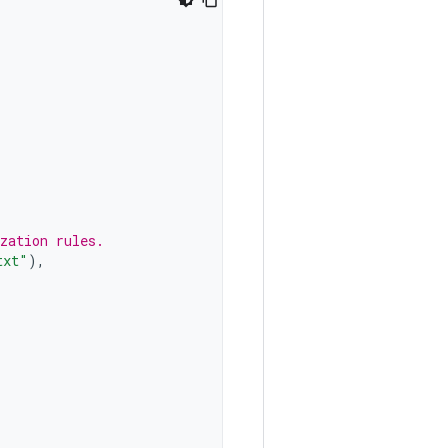
zation rules.
txt"
),