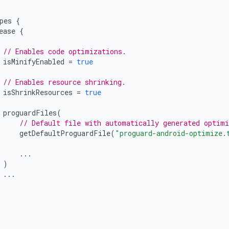
pes
{
ease
{
// Enables code optimizations.
isMinifyEnabled
=
true
// Enables resource shrinking.
isShrinkResources
=
true
proguardFiles
(
// Default file with automatically generated optimi
getDefaultProguardFile
(
"proguard-android-optimize.
...
)
...