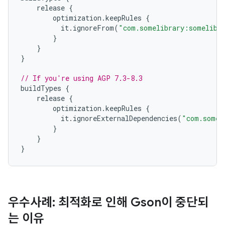
release
{
optimization
.
keepRules
{
it
.
ignoreFrom
(
"com.somelibrary:somelibr
}
}
}
// If you're using AGP 7.3-8.3
buildTypes
{
release
{
optimization
.
keepRules
{
it
.
ignoreExternalDependencies
(
"com.somel
}
}
}
우수사례: 최적화로 인해 Gson이 중단되
는 이유