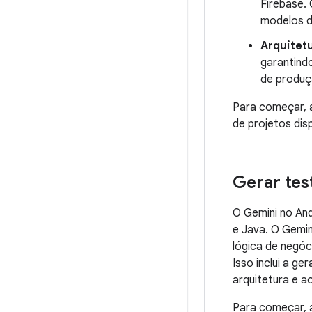
Firebase.
modelos d
Arquitet
garantind
de produç
Para começar,
de projetos disp
Gerar tes
O Gemini no And
e Java. O Gemin
lógica de negó
Isso inclui a g
arquitetura e a
Para começar, a