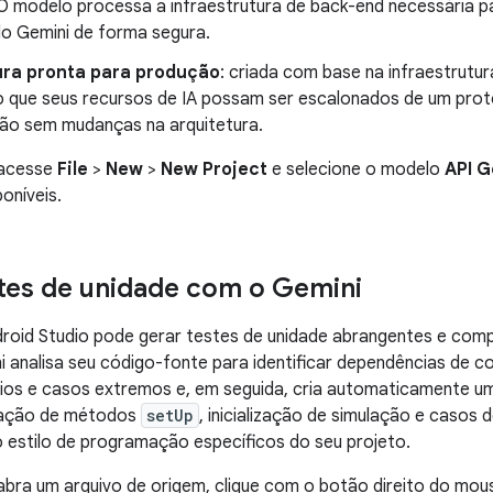
 O modelo processa a infraestrutura de back-end necessária 
o Gemini de forma segura.
ura pronta para produção
: criada com base na infraestrutu
o que seus recursos de IA possam ser escalonados de um prot
ão sem mudanças na arquitetura.
 acesse
File
>
New
>
New Project
e selecione o modelo
API G
oníveis.
tes de unidade com o Gemini
roid Studio pode gerar testes de unidade abrangentes e compi
i analisa seu código-fonte para identificar dependências de c
cios e casos extremos e, em seguida, cria automaticamente u
eração de métodos
setUp
, inicialização de simulação e casos 
o estilo de programação específicos do seu projeto.
bra um arquivo de origem, clique com o botão direito do mou