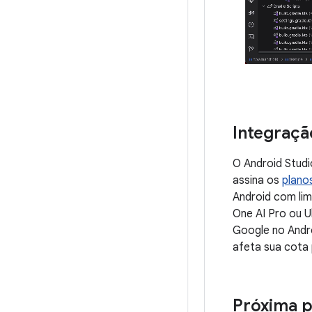
Integraçã
O Android Stud
assina os
plano
Android com lim
One AI Pro ou U
Google no Andro
afeta sua cota 
Próxima p