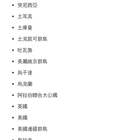
突尼西亞
土耳其
土庫曼
土克凱可群島
吐瓦魯
美屬維京群島
烏干達
烏克蘭
阿拉伯聯合大公國
英國
美國
美國邊疆群島