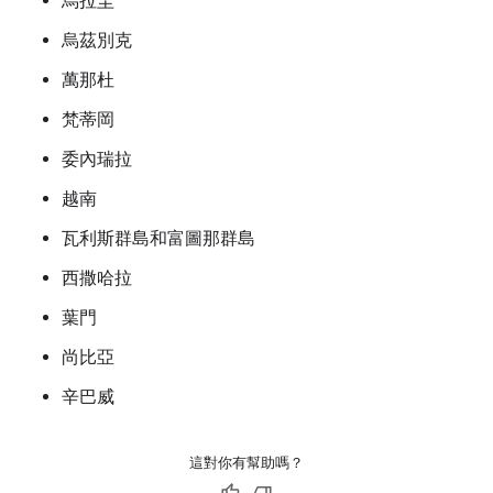
烏拉圭
烏茲別克
萬那杜
梵蒂岡
委內瑞拉
越南
瓦利斯群島和富圖那群島
西撒哈拉
葉門
尚比亞
辛巴威
這對你有幫助嗎？