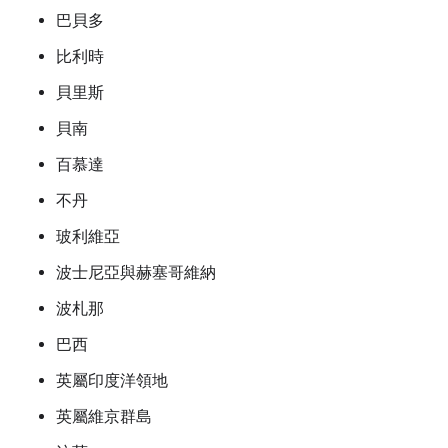
巴貝多
比利時
貝里斯
貝南
百慕達
不丹
玻利維亞
波士尼亞與赫塞哥維納
波札那
巴西
英屬印度洋領地
英屬維京群島