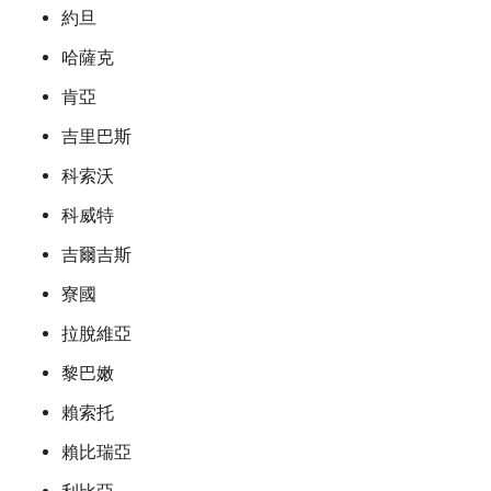
約旦
哈薩克
肯亞
吉里巴斯
科索沃
科威特
吉爾吉斯
寮國
拉脫維亞
黎巴嫩
賴索托
賴比瑞亞