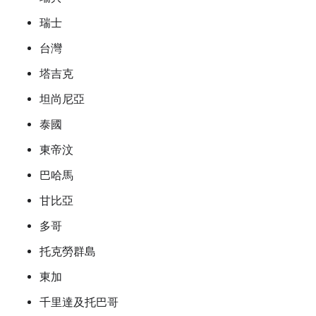
瑞士
台灣
塔吉克
坦尚尼亞
泰國
東帝汶
巴哈馬
甘比亞
多哥
托克勞群島
東加
千里達及托巴哥