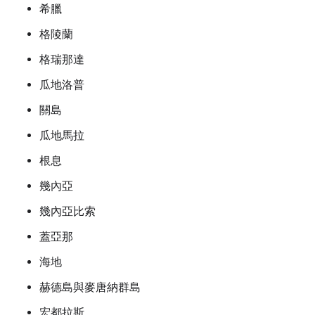
希臘
格陵蘭
格瑞那達
瓜地洛普
關島
瓜地馬拉
根息
幾內亞
幾內亞比索
蓋亞那
海地
赫德島與麥唐納群島
宏都拉斯