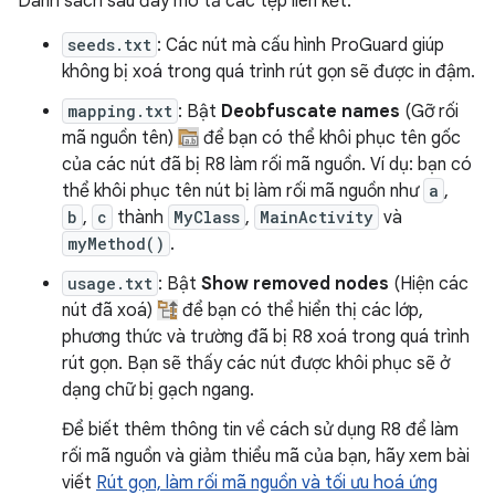
Danh sách sau đây mô tả các tệp liên kết:
seeds.txt
: Các nút mà cấu hình ProGuard giúp
không bị xoá trong quá trình rút gọn sẽ được in đậm.
mapping.txt
: Bật
Deobfuscate names
(Gỡ rối
mã nguồn tên)
để bạn có thể khôi phục tên gốc
của các nút đã bị R8 làm rối mã nguồn. Ví dụ: bạn có
thể khôi phục tên nút bị làm rối mã nguồn như
a
,
b
,
c
thành
MyClass
,
MainActivity
và
myMethod()
.
usage.txt
: Bật
Show removed nodes
(Hiện các
nút đã xoá)
để bạn có thể hiển thị các lớp,
phương thức và trường đã bị R8 xoá trong quá trình
rút gọn. Bạn sẽ thấy các nút được khôi phục sẽ ở
dạng chữ bị gạch ngang.
Để biết thêm thông tin về cách sử dụng R8 để làm
rối mã nguồn và giảm thiểu mã của bạn, hãy xem bài
viết
Rút gọn, làm rối mã nguồn và tối ưu hoá ứng