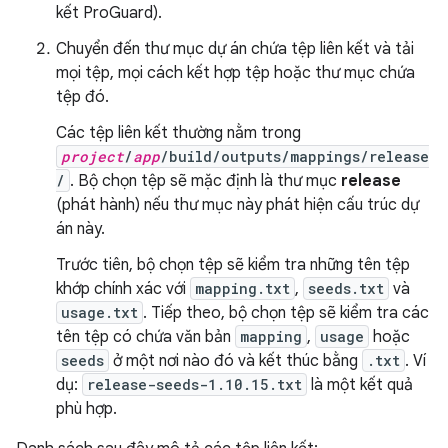
kết ProGuard).
Chuyển đến thư mục dự án chứa tệp liên kết và tải
mọi tệp, mọi cách kết hợp tệp hoặc thư mục chứa
tệp đó.
Các tệp liên kết thường nằm trong
project
/
app
/build/outputs/mappings/release
/
. Bộ chọn tệp sẽ mặc định là thư mục
release
(phát hành) nếu thư mục này phát hiện cấu trúc dự
án này.
Trước tiên, bộ chọn tệp sẽ kiểm tra những tên tệp
khớp chính xác với
mapping.txt
,
seeds.txt
và
usage.txt
. Tiếp theo, bộ chọn tệp sẽ kiểm tra các
tên tệp có chứa văn bản
mapping
,
usage
hoặc
seeds
ở một nơi nào đó và kết thúc bằng
.txt
. Ví
dụ:
release-seeds-1.10.15.txt
là một kết quả
phù hợp.