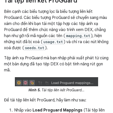
Tải tệp liên kết Pro
Guard
Bên cạnh các biểu tượng lọc là biểu tượng liên kết
ProGuard. Các biểu tượng ProGuard sẽ chuyển sang màu
xám cho đến khi bạn tải một tập hợp các tệp ánh xạ
ProGuard để thêm chức năng vào trình xem DEX, chẳng
hạn như gỡ rối mã nguồn các tên (
mapping.txt
), hiện
những nút đã bị xoá (
usage.txt
) và chỉ ra các nút không
xoá được (
seeds.txt
).
Tệp ánh xạ ProGuard mà bạn nhập phải xuất phát từ cùng
một bản dựng đã tạo tệp DEX có bật tính năng rút gọn
mã.
Hình 5.
Tải tệp liên kết ProGuard...
Để tải tệp liên kết ProGuard, hãy làm như sau:
Nhấp vào
Load Proguard Mappings
(Tải tệp liên