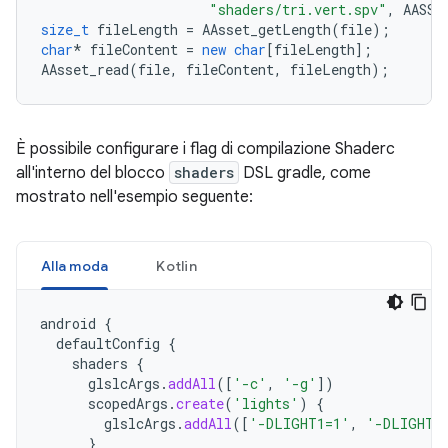
"shaders/tri.vert.spv"
,
AASSE
size_t
fileLength
=
AAsset_getLength
(
file
);
char
*
fileContent
=
new
char
[
fileLength
];
AAsset_read
(
file
,
fileContent
,
fileLength
);
È possibile configurare i flag di compilazione Shaderc
all'interno del blocco
shaders
DSL gradle, come
mostrato nell'esempio seguente:
Alla moda
Kotlin
android
{
defaultConfig
{
shaders
{
glslcArgs
.
addAll
([
'-c'
,
'-g'
])
scopedArgs
.
create
(
'lights'
)
{
glslcArgs
.
addAll
([
'-DLIGHT1=1'
,
'-DLIGHT2
}