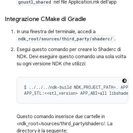
gnustl_shared
nel file Application.mk dell'app
Integrazione CMake di Gradle
In una finestra del terminale, accedi a
ndk_root/sources/third_party/shaderc/
.
Esegui questo comando per creare lo Shaderc di
NDK. Devi eseguire questo comando una sola volta
su ogni versione NDK che utilizzi:
$ ../../../ndk-build NDK_PROJECT_PATH=. APP_B
Questo comando inserisce due cartelle in
<ndk_root>/sources/third_party/shaderc/. La
directory è la seguente: