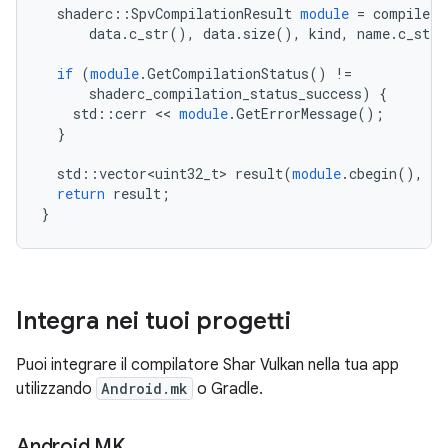
shaderc
::
SpvCompilationResult
module
=
compiler
.
data
.
c_str
(),
data
.
size
(),
kind
,
name
.
c_str
(
if
(
module
.
GetCompilationStatus
()
!=
shaderc_compilation_status_success
)
{
std
::
cerr
<<
module
.
GetErrorMessage
();
}
std
::
vector<uint32_t>
result
(
module
.
cbegin
(),
mo
return
result
;
}
Integra nei tuoi progetti
Puoi integrare il compilatore Shar Vulkan nella tua app
utilizzando
Android.mk
o Gradle.
Android
.
MK