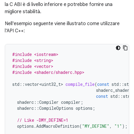
la C ABI è di livello inferiore e potrebbe fornire una
migliore stabilità.
Nell'esempio seguente viene illustrato come utilizzare
l'API C++:
#include <iostream>
#include <string>
#include <vector>
#include <shaderc/shaderc.hpp>
std
::
vector<uint32_t>
compile_file
(
const
std
::
stri
shaderc_shader_
const
std
::
stri
shaderc
::
Compiler
compiler
;
shaderc
::
CompileOptions
options
;
// Like -DMY_DEFINE=1
options
.
AddMacroDefinition
(
"MY_DEFINE"
,
"1"
);