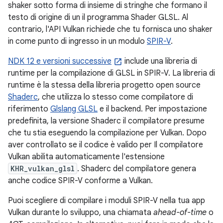
shaker sotto forma di insieme di stringhe che formano il
testo di origine di un il programma Shader GLSL. Al
contrario, l'API Vulkan richiede che tu fornisca uno shaker
in come punto di ingresso in un modulo
SPIR-V
.
NDK 12 e versioni successive
include una libreria di
runtime per la compilazione di GLSL in SPIR-V. La libreria di
runtime è la stessa della libreria progetto open source
Shaderc
, che utilizza lo stesso come compilatore di
riferimento
Glslang GLSL
e il backend. Per impostazione
predefinita, la versione Shaderc il compilatore presume
che tu stia eseguendo la compilazione per Vulkan. Dopo
aver controllato se il codice è valido per Il compilatore
Vulkan abilita automaticamente l'estensione
KHR_vulkan_glsl
. Shaderc del compilatore genera
anche codice SPIR-V conforme a Vulkan.
Puoi scegliere di compilare i moduli SPIR-V nella tua app
Vulkan durante lo sviluppo, una chiamata
ahead-of-time
o