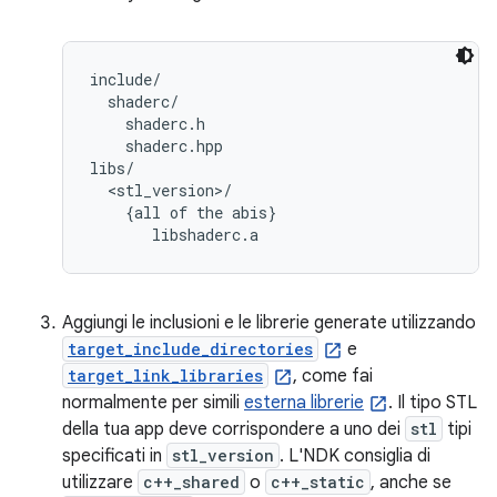
include/

  shaderc/

    shaderc.h

    shaderc.hpp

libs/

  <stl_version>/

    {all of the abis}

Aggiungi le inclusioni e le librerie generate utilizzando
target_include_directories
e
target_link_libraries
, come fai
normalmente per simili
esterna librerie
. Il tipo STL
della tua app deve corrispondere a uno dei
stl
tipi
specificati in
stl_version
. L'NDK consiglia di
utilizzare
c++_shared
o
c++_static
, anche se