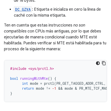
de 16 bytes.
DC GZVA
: Etiqueta e inicializa en cero la línea de
caché con la misma etiqueta.
Ten en cuenta que estas instrucciones
no son
compatibles
con CPUs más antiguas, por lo que debes
ejecutarlas de manera condicional cuando MTE esté
habilitada. Puedes verificar si MTE está habilitada para tu
proceso de la siguiente manera:
#include <sys/prctl.h>
bool
runningWithMte
()
{
int
mode
=
prctl
(
PR_GET_TAGGED_ADDR_CTRL
,
0
return
mode
!=
-1
 && 
mode
 & 
PR_MTE_TCF_MASK
}