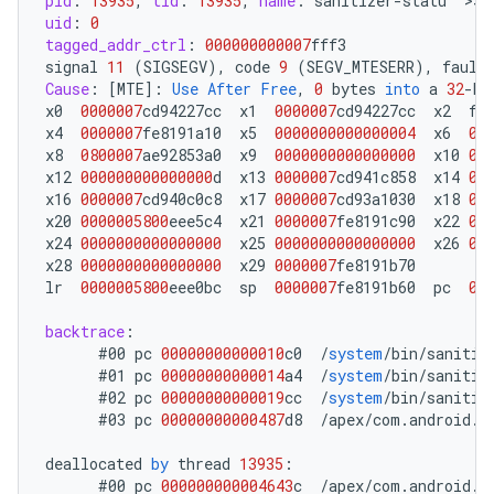
pid
:
13935
,
tid
:
13935
,
name
:
sanitizer
-
statu
  >>>
uid
:
0
tagged_addr_ctrl
:
000000000007
fff3
signal
11
(
SIGSEGV
),
code
9
(
SEGV_MTESERR
),
fault
Cause
:
[
MTE
]
:
Use
After
Free
,
0
bytes
into
a
32
-
by
x0
0000007
cd94227cc
x1
0000007
cd94227cc
x2
ff
x4
0000007
fe8191a10
x5
0000000000000004
x6
00
x8
0800007
ae92853a0
x9
0000000000000000
x10
00
x12
000000000000000
d
x13
0000007
cd941c858
x14
00
x16
0000007
cd940c0c8
x17
0000007
cd93a1030
x18
00
x20
0000005800
eee5c4
x21
0000007
fe8191c90
x22
00
x24
0000000000000000
x25
0000000000000000
x26
00
x28
0000000000000000
x29
0000007
fe8191b70
lr
0000005800
eee0bc
sp
0000007
fe8191b60
pc
00
backtrace
:
#00
pc
00000000000010
c0
/
system
/
bin
/
sanitiz
#01
pc
00000000000014
a4
/
system
/
bin
/
sanitiz
#02
pc
00000000000019
cc
/
system
/
bin
/
sanitiz
#03
pc
00000000000487
d8
/
apex
/
com
.
android
.
r
deallocated
by
thread
13935
:
#00
pc
000000000004643
c
/
apex
/
com
.
android
.
r