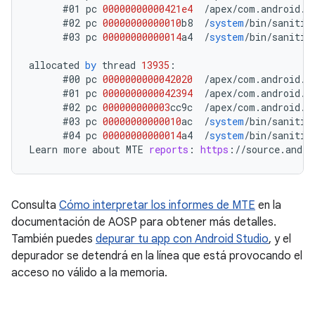
#01
pc
00000000000421e4
/
apex
/
com
.
android
.
r
#02
pc
00000000000010
b8
/
system
/
bin
/
sanitiz
#03
pc
00000000000014
a4
/
system
/
bin
/
sanitiz
allocated
by
thread
13935
:
#00
pc
0000000000042020
/
apex
/
com
.
android
.
r
#01
pc
0000000000042394
/
apex
/
com
.
android
.
r
#02
pc
000000000003
cc9c
/
apex
/
com
.
android
.
r
#03
pc
00000000000010
ac
/
system
/
bin
/
sanitiz
#04
pc
00000000000014
a4
/
system
/
bin
/
sanitiz
Learn
more
about
MTE
reports
:
https
:
//
source
.
andro
Consulta
Cómo interpretar los informes de MTE
en la
documentación de AOSP para obtener más detalles.
También puedes
depurar tu app con Android Studio
, y el
depurador se detendrá en la línea que está provocando el
acceso no válido a la memoria.