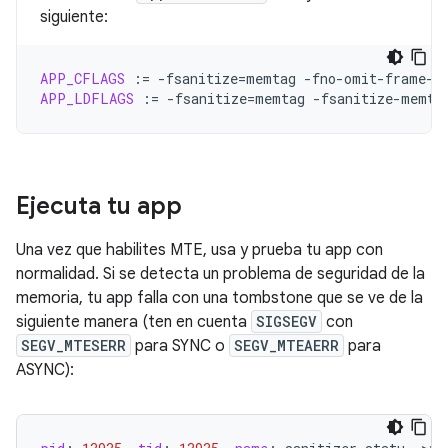
siguiente:
APP_CFLAGS
:=
-fsanitize
=
memtag
-fno-omit-frame-p
APP_LDFLAGS
:=
-fsanitize
=
memtag
-fsanitize-memta
Ejecuta tu app
Una vez que habilites MTE, usa y prueba tu app con
normalidad. Si se detecta un problema de seguridad de la
memoria, tu app falla con una tombstone que se ve de la
siguiente manera (ten en cuenta
SIGSEGV
con
SEGV_MTESERR
para SYNC o
SEGV_MTEAERR
para
ASYNC):