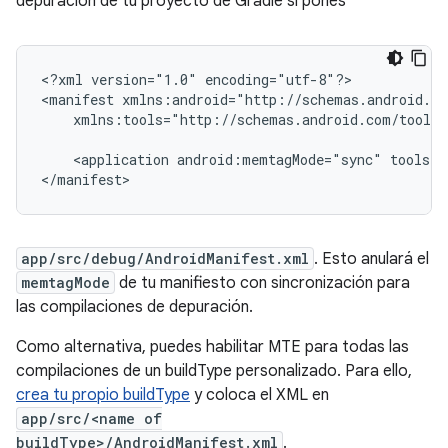
depuración de tu proyecto de Gradle si pones
<?xml
version="1.0"
encoding="utf-8"?>

<manifest
xmlns:tools="http://schemas.android.com/tools"
<application
android:memtagMode="sync"
tools:r
app/src/debug/AndroidManifest.xml
. Esto anulará el
memtagMode
de tu manifiesto con sincronización para
las compilaciones de depuración.
Como alternativa, puedes habilitar MTE para todas las
compilaciones de un buildType personalizado. Para ello,
crea tu propio buildType
y coloca el XML en
app/src/<name of
buildType>/AndroidManifest.xml
.