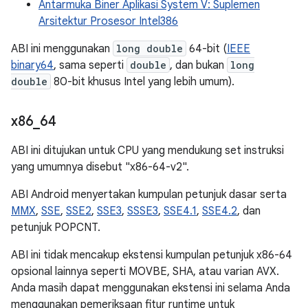
Antarmuka Biner Aplikasi System V: Suplemen
Arsitektur Prosesor Intel386
ABI ini menggunakan
long double
64-bit (
IEEE
binary64
, sama seperti
double
, dan bukan
long
double
80-bit khusus Intel yang lebih umum).
x86
_
64
ABI ini ditujukan untuk CPU yang mendukung set instruksi
yang umumnya disebut "x86-64-v2".
ABI Android menyertakan kumpulan petunjuk dasar serta
MMX
,
SSE
,
SSE2
,
SSE3
,
SSSE3
,
SSE4.1
,
SSE4.2
, dan
petunjuk POPCNT.
ABI ini tidak mencakup ekstensi kumpulan petunjuk x86-64
opsional lainnya seperti MOVBE, SHA, atau varian AVX.
Anda masih dapat menggunakan ekstensi ini selama Anda
menggunakan pemeriksaan fitur runtime untuk