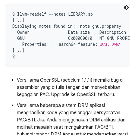
$ llvm-readelf --notes LIBRARY.so

[...]

Displaying notes found in: .note.gnu.property

  Owner                Data size    Description

  GNU                  0x00000010   NT_GNU_PROPERT
    Properties:    aarch64 feature: 
BTI, PAC
[...]

Versi lama OpenSSL (sebelum 1.1.1i) memiliki bug di
assembler yang ditulis tangan dan menyebabkan
kegagalan PAC. Upgrade ke OpenSSL terbaru.
Versi lama beberapa sistem DRM aplikasi
menghasilkan kode yang melanggar persyaratan
PAC/BTI. Jika Anda menggunakan DRM aplikasi dan
melihat masalah saat mengaktifkan PAC/BTI,
hubungi vendor DRM Anda untuk mendapatkan versi