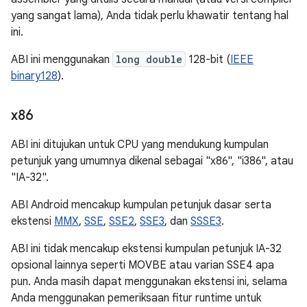
yang sangat lama), Anda tidak perlu khawatir tentang hal
ini.
ABI ini menggunakan
long double
128-bit (
IEEE
binary128
).
x86
ABI ini ditujukan untuk CPU yang mendukung kumpulan
petunjuk yang umumnya dikenal sebagai "x86", "i386", atau
"IA-32".
ABI Android mencakup kumpulan petunjuk dasar serta
ekstensi
MMX
,
SSE
,
SSE2
,
SSE3
, dan
SSSE3
.
ABI ini tidak mencakup ekstensi kumpulan petunjuk IA-32
opsional lainnya seperti MOVBE atau varian SSE4 apa
pun. Anda masih dapat menggunakan ekstensi ini, selama
Anda menggunakan pemeriksaan fitur runtime untuk