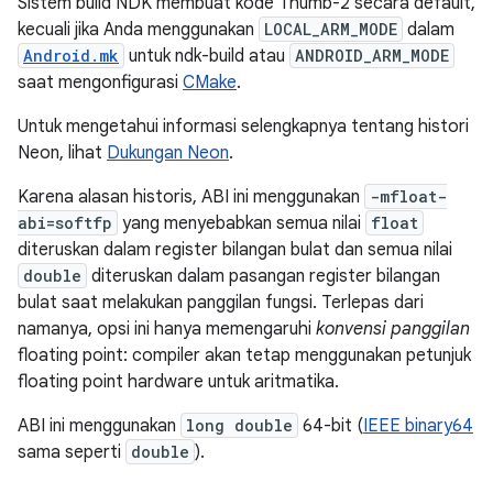
Sistem build NDK membuat kode Thumb-2 secara default,
kecuali jika Anda menggunakan
LOCAL_ARM_MODE
dalam
Android.mk
untuk ndk-build atau
ANDROID_ARM_MODE
saat mengonfigurasi
CMake
.
Untuk mengetahui informasi selengkapnya tentang histori
Neon, lihat
Dukungan Neon
.
Karena alasan historis, ABI ini menggunakan
-mfloat-
abi=softfp
yang menyebabkan semua nilai
float
diteruskan dalam register bilangan bulat dan semua nilai
double
diteruskan dalam pasangan register bilangan
bulat saat melakukan panggilan fungsi. Terlepas dari
namanya, opsi ini hanya memengaruhi
konvensi panggilan
floating point: compiler akan tetap menggunakan petunjuk
floating point hardware untuk aritmatika.
ABI ini menggunakan
long double
64-bit (
IEEE binary64
sama seperti
double
).