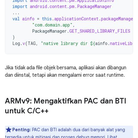
import
android.content.pm.ApplicationInfo
import
android.content.pm.PackageManager
...
val
ainfo
=
this
.
applicationContext
.
packageManager
.
"com.domain.app"
,
PackageManager
.
GET_SHARED_LIBRARY_FILES
)
Log
.
v
(
TAG
,
"native library dir 
${
ainfo
.
nativeLibra
Jika tidak ada file objek bersama, aplikasi akan dibangun
dan diinstal, tetapi akan mengalami error saat runtime.
ARMv9: Mengaktifkan PAC dan BTI
untuk C
/
C++
Penting:
PAC dan BTI adalah dua dari banyak alat yang
tersedia untuk mitigasi dan proses debug memori. Lihat