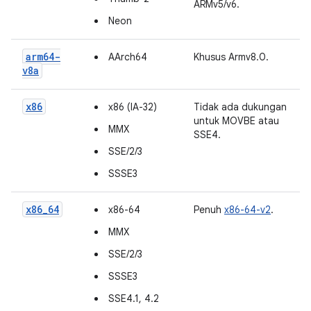
ARMv5/v6.
Neon
arm64-
AArch64
Khusus Armv8.0.
v8a
x86
x86 (IA-32)
Tidak ada dukungan
untuk MOVBE atau
MMX
SSE4.
SSE/2/3
SSSE3
x86_64
x86-64
Penuh
x86-64-v2
.
MMX
SSE/2/3
SSSE3
SSE4.1, 4.2