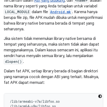
tercantum dalam
ABI yang didukung
, dan
<name>
adalah
nama library seperti yang Anda tetapkan untuk variabel
LOCAL_MODULE
dalam file
Android.mk
. Karena hanya
berupa file zip, file APK mudah dibuka untuk mengonfirmasi
bahwa library native bersama berada di tempat yang
seharusnya.
Jika sistem tidak menemukan library native bersama di
tempat yang seharusnya, maka sistem tidak akan dapat
menggunakannya. Dalam kasus semacam ini, aplikasi itu
sendiri harus menyalin semua library, lalu menjalankan
dlopen()
.
Dalam fat APK, setiap library berada di bagian direktori
yang namanya cocok dengan ABI yang terkait. Misalnya,
fat APK dapat memuat:
/lib/armeabi-v7a/libfoo.so

/lib/arm64-v8a/libfoo.so
