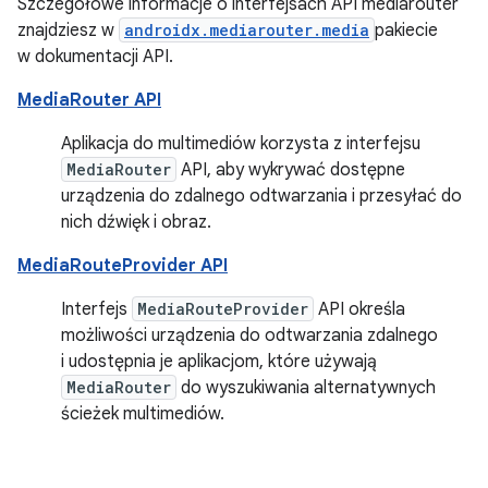
Szczegółowe informacje o interfejsach API mediarouter
znajdziesz w
androidx.mediarouter.media
pakiecie
w dokumentacji API.
MediaRouter API
Aplikacja do multimediów korzysta z interfejsu
MediaRouter
API, aby wykrywać dostępne
urządzenia do zdalnego odtwarzania i przesyłać do
nich dźwięk i obraz.
MediaRouteProvider API
Interfejs
MediaRouteProvider
API określa
możliwości urządzenia do odtwarzania zdalnego
i udostępnia je aplikacjom, które używają
MediaRouter
do wyszukiwania alternatywnych
ścieżek multimediów.