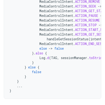
MediaControlIntent
.
ACTION_REMOVE
-
MediaControlIntent
.
ACTION_SEEK
-
>
MediaControlIntent
.
ACTION_GET_STAT
MediaControlIntent
.
ACTION_PAUSE
-
>
MediaControlIntent
.
ACTION_RESUME
-
MediaControlIntent
.
ACTION_STOP
-
>
MediaControlIntent
.
ACTION_START_SE
MediaControlIntent
.
ACTION_GET_SESS
handleGetSessionStatus
(
intent
,
MediaControlIntent
.
ACTION_END_SESS
else
-
>
false
}.
also
{
Log
.
d
(
TAG
,
sessionManager
.
toString
}
}
else
{
false
}
}
...
}