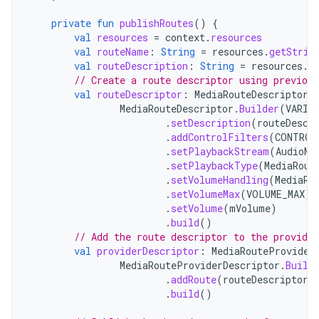
private
fun
publishRoutes
()
{
val
resources
=
context
.
resources
val
routeName
:
String
=
resources
.
getStrin
val
routeDescription
:
String
=
resources
.
g
// Create a route descriptor using previou
val
routeDescriptor
:
MediaRouteDescriptor
MediaRouteDescriptor
.
Builder
(
VARIA
.
setDescription
(
routeDescr
.
addControlFilters
(
CONTROL
.
setPlaybackStream
(
AudioMa
.
setPlaybackType
(
MediaRout
.
setVolumeHandling
(
MediaRo
.
setVolumeMax
(
VOLUME_MAX
)
.
setVolume
(
mVolume
)
.
build
()
// Add the route descriptor to the provider
val
providerDescriptor
:
MediaRouteProvider
MediaRouteProviderDescriptor
.
Build
.
addRoute
(
routeDescriptor
)
.
build
()