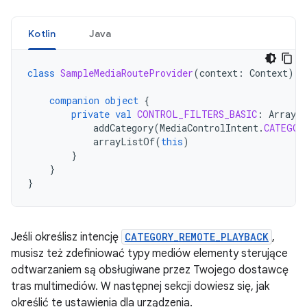
Kotlin
Java
class
SampleMediaRouteProvider
(
context
:
Context
)
:
companion
object
{
private
val
CONTROL_FILTERS_BASIC
:
ArrayL
addCategory
(
MediaControlIntent
.
CATEGOR
arrayListOf
(
this
)
}
}
}
Jeśli określisz intencję
CATEGORY_REMOTE_PLAYBACK
,
musisz też zdefiniować typy mediów elementy sterujące
odtwarzaniem są obsługiwane przez Twojego dostawcę
tras multimediów. W następnej sekcji dowiesz się, jak
określić te ustawienia dla urządzenia.