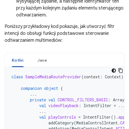
wysyłającej żądanie, a następnie identyfikator ten
przy każdym kolejnym żądaniu elementu sterującego
odtwarzaniem.
Poniższy przykładowy kod pokazuje, jak utworzyć filtr
intencji do obsługi funkcji podstawowe sterowanie
odtwarzaniem multimediów:
Kotlin
Java
class
SampleMediaRouteProvider
(
context
:
Context
)
:
companion
object
{
...
private
val
CONTROL_FILTERS_BASIC
:
ArrayL
val
videoPlayback
:
IntentFilter
=
...
...
val
playControls
=
IntentFilter
().
appl
addCategory
(
MediaControlIntent
.
CAT
addAction
(
MediaControlIntent
.
ACTIO