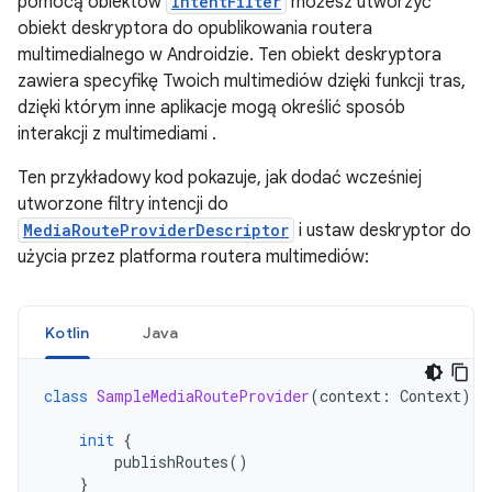
pomocą obiektów
IntentFilter
możesz utworzyć
obiekt deskryptora do opublikowania routera
multimedialnego w Androidzie. Ten obiekt deskryptora
zawiera specyfikę Twoich multimediów dzięki funkcji tras,
dzięki którym inne aplikacje mogą określić sposób
interakcji z multimediami .
Ten przykładowy kod pokazuje, jak dodać wcześniej
utworzone filtry intencji do
MediaRouteProviderDescriptor
i ustaw deskryptor do
użycia przez platforma routera multimediów:
Kotlin
Java
class
SampleMediaRouteProvider
(
context
:
Context
)
:
init
{
publishRoutes
()
}