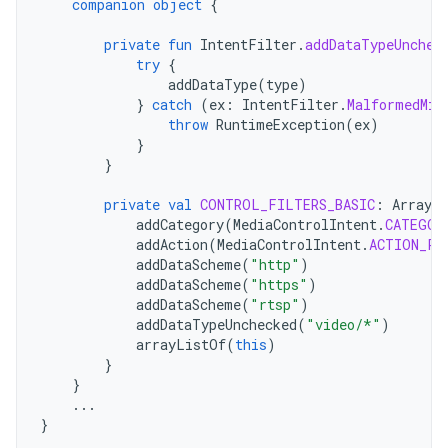
companion
object
{
private
fun
IntentFilter
.
addDataTypeUnchec
try
{
addDataType
(
type
)
}
catch
(
ex
:
IntentFilter
.
MalformedMim
throw
RuntimeException
(
ex
)
}
}
private
val
CONTROL_FILTERS_BASIC
:
ArrayL
addCategory
(
MediaControlIntent
.
CATEGOR
addAction
(
MediaControlIntent
.
ACTION_PL
addDataScheme
(
"http"
)
addDataScheme
(
"https"
)
addDataScheme
(
"rtsp"
)
addDataTypeUnchecked
(
"video/*"
)
arrayListOf
(
this
)
}
}
...
}