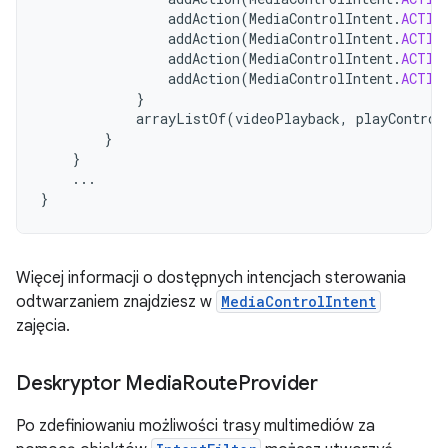
addAction
(
MediaControlIntent
.
ACTIO
addAction
(
MediaControlIntent
.
ACTIO
addAction
(
MediaControlIntent
.
ACTIO
addAction
(
MediaControlIntent
.
ACTIO
}
arrayListOf
(
videoPlayback
,
playControl
}
}
...
}
Więcej informacji o dostępnych intencjach sterowania
odtwarzaniem znajdziesz w
MediaControlIntent
zajęcia.
Deskryptor Media
Route
Provider
Po zdefiniowaniu możliwości trasy multimediów za