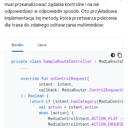
musi przeanalizować żądania kontrolne i na nie
odpowiedzieć w odpowiedni sposób. Oto przykładowa
implementacja tej metody, która przetwarza polecenia
dla trasa do zdalnego odtwarzania multimediów:
Kotlin
Java
private
class
SampleRouteController
:
MediaRoutePr
...
override
fun
onControlRequest
(
intent
:
Intent
,
callback
:
MediaRouter
.
ControlRequestCa
):
Boolean
{
return
if
(
intent
.
hasCategory
(
MediaControl
val
action
=
intent
.
action
when
(
action
)
{
MediaControlIntent
.
ACTION_PLAY
-
>
MediaControlIntent
.
ACTION_ENQUEUE