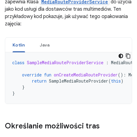
zapewnia Klasa
MediaRouteProviderService
do użycia
jako kod usługi dla dostawców tras multimediów. Ten
przykładowy kod pokazuje, jak używać tego opakowania
zajęcia:
Kotlin
Java
class
SampleMediaRouteProviderService
:
MediaRoute
override
fun
onCreateMediaRouteProvider
():
Med
return
SampleMediaRouteProvider
(
this
)
}
}
Określanie możliwości tras