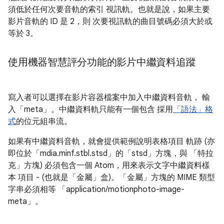
須低於任何次要音軌的索引 視訊軌。也就是說，如果主要
影片音軌的 ID 是 2，則 次要視訊軌的曲目號碼必須大於或
等於 3。
使用機器智慧評分功能的影片中繼資料追蹤
寫入者可以選擇在影片容器檔案中加入中繼資料音軌， 輸
入「meta」。中繼資料軌只能有一個包含 採用
「語法」格
式
的位元組串流。
如果有中繼資料音軌，就會提供範例說明表格項目 軌跡 (亦
即位於「mdia.minf.stbl.stsd」的「stsd」方塊，與 「特拉
克」方塊) 必須包含一個 Atom，用來表示文字中繼資料樣
本 項目 - (也就是「金屬」盒)。「金屬」方塊的 MIME 類型
字串必須相等 「application/motionphoto-image-
meta」。