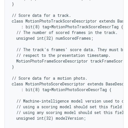
}

// Score data for a track.

class MotionPhotoTrackScoreDescriptor extends BaseD
    : bit(8) tag=MotionPhotoTrackScoreDescrTag {

  // The number of scored frames in the track.

  unsigned int(32) numScoredFrames;

  // The track's frames' score data. They must be i
  // respect to the presentation timestamp.

  MotionPhotoFrameScoreDescriptor trackFrameScoreD
}

// Score data for a motion photo.

class MotionPhotoScoreDescriptor extends BaseDescri
    : bit(8) tag=MotionPhotoScoreDescrTag {

  // Machine-intelligence model version used to cal
  // using a scoring model should set this field to
  // using any scoring model should set this field 
  unsigned int(32) modelVersion;
