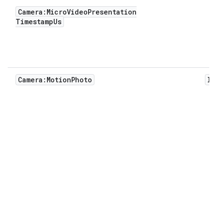
Camera:MicroVideoPresentation
TimestampUs
Camera:MotionPhoto
In