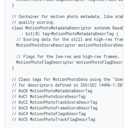
}

// Container for motion photo metadata, like stabil
// quality scoring.

class MotionPhotoMetadataDescriptor extends BaseDes
    : bit(8) tag=MotionPhotoMetadataDescrTag {

  // Scoring data for the still and high-res frames
  MotionPhotoScoreDescriptor motionPhotoScoreDescr;
  // Flags for the low-res and high-res frames.

  MotionPhotoFlagDescriptor motionPhotoFlagDescr;

}

// Class tags for MotionPhotoData using the "User P
// for descriptors defined in ISO/IEC 14496-1:2010(
// 0xC0 MotionPhotoMetadataDescrTag

// 0xC1 MotionPhotoScoreDescrTag

// 0xC2 MotionPhotoTrackScoreDescrTag

// 0xC3 MotionPhotoFrameScoreDescrTag

// 0xC4 MotionPhotoFlagsDescrTag
