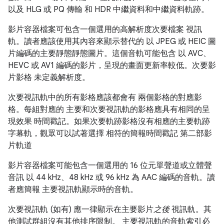
以及 HLG 或 PQ 傳輸 和 HDR 中繼資料和中繼資料軌跡。
影片容器檔案可包含一個選用的高解析度次要檔案 視訊
軌。讀者應該使用其內容來顯示替代的 以 JPEG 或 HEIC 圖
片編碼的主要靜態靜態圖片。這個音軌可能包含 以 AVC、
HEVC 或 AV1 編碼的影片，呈現的畫面更新率較低。次要影
片影格 未定義解析度。
次要視訊軌中的所有影格應該都會有 兩個影格的對應影
格。每組對應的 主要和次要視訊軌的影格應具有相同的呈
現效果 時間戳記。如果次要軌跡影格沒有相應的主要軌跡
字幕軌，觀眾可以試著選擇 相符的簡報時間戳記 第二部影
片軌道
影片容器檔案可能包含一個選用的 16 位元單聲道或立體聲
音訊 以 44 kHz、48 kHz 或 96 kHz 為 AAC 編碼的音軌。讀
者應簡報 主要視訊軌顯示時的音軌。
次要視訊軌 (如有) 應一律顯示在主要影片
之後
視訊軌。其
他測試群組沒有其他排序限制。 主要視訊軌的音軌索引必