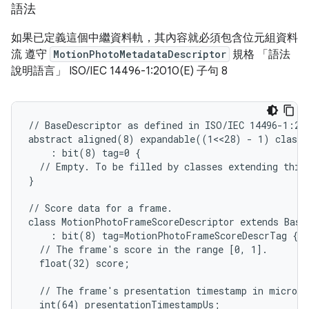
語法
如果已定義這個中繼資料軌，其內容就必須包含位元組資料
流 遵守
MotionPhotoMetadataDescriptor
規格 「語法
說明語言」 ISO/IEC 14496-1:2010(E) 子句 8
// BaseDescriptor as defined in ISO/IEC 14496-1:201
abstract aligned(8) expandable((1<<28) - 1) class B
    : bit(8) tag=0 {

  // Empty. To be filled by classes extending this 
}

// Score data for a frame.

class MotionPhotoFrameScoreDescriptor extends BaseD
    : bit(8) tag=MotionPhotoFrameScoreDescrTag {

  // The frame's score in the range [0, 1].

  float(32) score;

  // The frame's presentation timestamp in microsec
  int(64) presentationTimestampUs;
