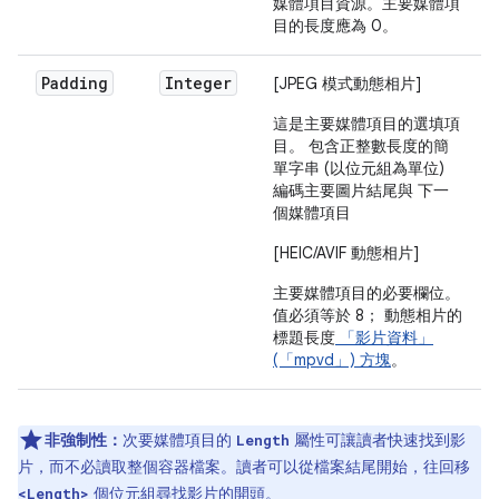
媒體項目資源。主要媒體項
目的長度應為 0。
Padding
Integer
[JPEG 模式動態相片]
這是主要媒體項目的選填項
目。 包含正整數長度的簡
單字串 (以位元組為單位)
編碼主要圖片結尾與 下一
個媒體項目
[HEIC/AVIF 動態相片]
主要媒體項目的必要欄位。
值必須等於 8； 動態相片的
標題長度
「影片資料」
(「mpvd」) 方塊
。
非強制性：
次要媒體項目的
屬性可讓讀者快速找到影
Length
片，而不必讀取整個容器檔案。讀者可以從檔案結尾開始，往回移
個位元組尋找影片的開頭。
<Length>