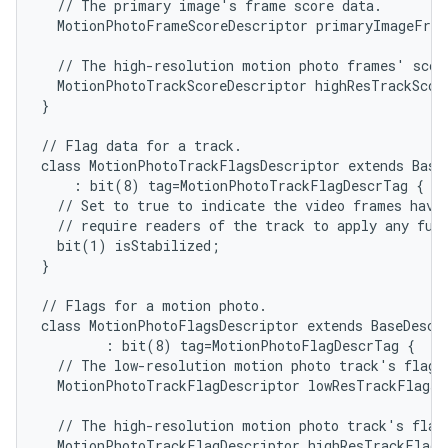
  // The primary image's frame score data.

  MotionPhotoFrameScoreDescriptor primaryImageFram
  // The high-resolution motion photo frames' score
  MotionPhotoTrackScoreDescriptor highResTrackScore
}

// Flag data for a track.

class MotionPhotoTrackFlagsDescriptor extends BaseD
    : bit(8) tag=MotionPhotoTrackFlagDescrTag {

  // Set to true to indicate the video frames have 
  // require readers of the track to apply any furt
  bit(1) isStabilized;

}

// Flags for a motion photo.

class MotionPhotoFlagsDescriptor extends BaseDescri
        : bit(8) tag=MotionPhotoFlagDescrTag {

  // The low-resolution motion photo track's flag d
  MotionPhotoTrackFlagDescriptor lowResTrackFlagsDe
  // The high-resolution motion photo track's flag 
  MotionPhotoTrackFlagDescriptor highResTrackFlagsD