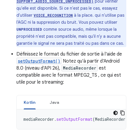
pour vérifier
SUPPORT_AUDIO_SOURCE_UNPROCESSED)
qu'elle est disponible. Si ce n'est pas le cas, essayez
d'utiliser
à la place. qui n'utilise pas
VOICE_RECOGNITION
l'AGC ni la suppression du bruit. Vous pouvez utiliser
comme source audio, même lorsque la
UNPROCESSED
propriété n'est pas compatible, mais qu'il n'y a aucune
garantie le signal ne sera pas traité ou pas dans ce cas.
Définissez le format du fichier de sortie à l'aide de
setOutputFormat()
Notez qu'à partir d'Android
8.0 (niveau d'API 26),
MediaRecorder
est
compatible avec le format MPEG2_TS , ce qui est
utile pour le streaming:
Kotlin
Java
mediaRecorder
.
setOutputFormat
(
MediaRecorder
.
O