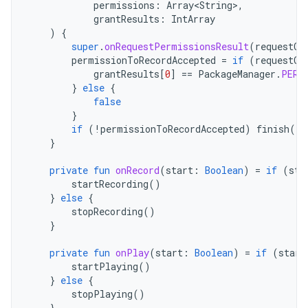
permissions
:
Array<String>
,
grantResults
:
IntArray
)
{
super
.
onRequestPermissionsResult
(
requestCo
permissionToRecordAccepted
=
if
(
requestCo
grantResults
[
0
]
==
PackageManager
.
PERM
}
else
{
false
}
if
(
!
permissionToRecordAccepted
)
finish
()
}
private
fun
onRecord
(
start
:
Boolean
)
=
if
(
sta
startRecording
()
}
else
{
stopRecording
()
}
private
fun
onPlay
(
start
:
Boolean
)
=
if
(
start
startPlaying
()
}
else
{
stopPlaying
()
}