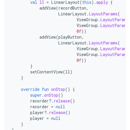
val
ll
=
LinearLayout
(
this
).
apply
{
addView
(
recordButton
,
LinearLayout
.
LayoutParams
(
ViewGroup
.
LayoutParams
ViewGroup
.
LayoutParams
0f
))
addView
(
playButton
,
LinearLayout
.
LayoutParams
(
ViewGroup
.
LayoutParams
ViewGroup
.
LayoutParams
0f
))
}
setContentView
(
ll
)
}
override
fun
onStop
()
{
super
.
onStop
()
recorder
?.
release
()
recorder
=
null
player
?.
release
()
player
=
null
}
}