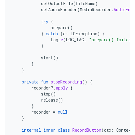
setOutputFile
(
fileName
)
setAudioEncoder
(
MediaRecorder
.
AudioEnc
try
{
prepare
()
}
catch
(
e
:
IOException
)
{
Log
.
e
(
LOG_TAG
,
"prepare() failed"
}
start
()
}
}
private
fun
stopRecording
()
{
recorder
?.
apply
{
stop
()
release
()
}
recorder
=
null
}
internal
inner
class
RecordButton
(
ctx
:
Context