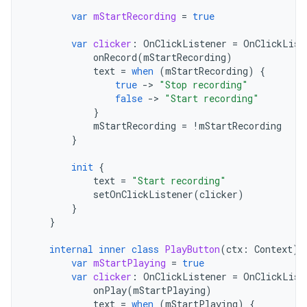
var
mStartRecording
=
true
var
clicker
:
OnClickListener
=
OnClickList
onRecord
(
mStartRecording
)
text
=
when
(
mStartRecording
)
{
true
-
>
"Stop recording"
false
-
>
"Start recording"
}
mStartRecording
=
!
mStartRecording
}
init
{
text
=
"Start recording"
setOnClickListener
(
clicker
)
}
}
internal
inner
class
PlayButton
(
ctx
:
Context
)
var
mStartPlaying
=
true
var
clicker
:
OnClickListener
=
OnClickList
onPlay
(
mStartPlaying
)
text
=
when
(
mStartPlaying
)
{