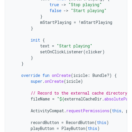
true
-
>
"Stop playing"
false
-
>
"Start playing"
}
mStartPlaying
=
!
mStartPlaying
}
init
{
text
=
"Start playing"
setOnClickListener
(
clicker
)
}
}
override
fun
onCreate
(
icicle
:
Bundle?)
{
super
.
onCreate
(
icicle
)
// Record to the external cache directory f
fileName
=
"
${
externalCacheDir
.
absolutePat
ActivityCompat
.
requestPermissions
(
this
,
pe
recordButton
=
RecordButton
(
this
)
playButton
=
PlayButton
(
this
)