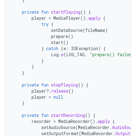
private
fun
startPlaying
()
{
player
=
MediaPlayer
().
apply
{
try
{
setDataSource
(
fileName
)
prepare
()
start
()
}
catch
(
e
:
IOException
)
{
Log
.
e
(
LOG_TAG
,
"prepare() failed"
}
}
}
private
fun
stopPlaying
()
{
player
?.
release
()
player
=
null
}
private
fun
startRecording
()
{
recorder
=
MediaRecorder
().
apply
{
setAudioSource
(
MediaRecorder
.
AudioSour
setOutputFormat
(
MediaRecorder
.
OutputFo