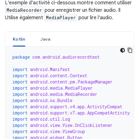
L'exemple d'activité ci-dessous montre comment utiliser
MediaRecorder
pour enregistrer un fichier audio. Il
Utilise également
MediaPlayer
pour lire l'audio.
Kotlin
Java
package
com.android.audiorecordtest
import
android.Manifest
import
android.content.Context
import
android.content.pm.PackageManager
import
android.media.MediaPlayer
import
android.media.MediaRecorder
import
android.os.Bundle
import
android.support.v4.app.ActivityCompat
import
android.support.v7.app.AppCompatActivity
import
android.util.Log
import
android.view.View.OnClickListener
import
android.view.ViewGroup
import
android.widget.Button