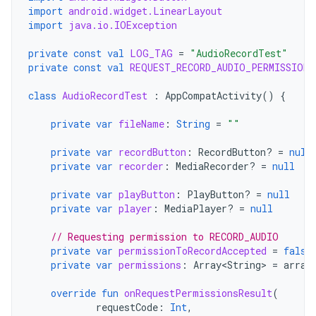
import
android.widget.LinearLayout
import
java.io.IOException
private
const
val
LOG_TAG
=
"AudioRecordTest"
private
const
val
REQUEST_RECORD_AUDIO_PERMISSION
class
AudioRecordTest
:
AppCompatActivity
()
{
private
var
fileName
:
String
=
""
private
var
recordButton
:
RecordButton? 
=
null
private
var
recorder
:
MediaRecorder? 
=
null
private
var
playButton
:
PlayButton? 
=
null
private
var
player
:
MediaPlayer? 
=
null
// Requesting permission to RECORD_AUDIO
private
var
permissionToRecordAccepted
=
false
private
var
permissions
:
Array<String>
=
array
override
fun
onRequestPermissionsResult
(
requestCode
:
Int
,