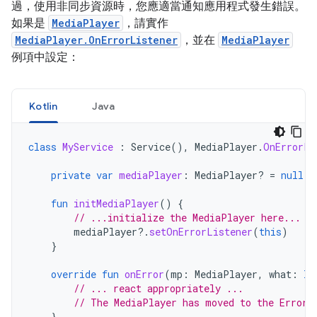
過，使用非同步資源時，您應適當通知應用程式發生錯誤。
如果是
MediaPlayer
，請實作
MediaPlayer.OnErrorListener
，並在
MediaPlayer
例項中設定：
Kotlin
Java
class
MyService
:
Service
(),
MediaPlayer
.
OnErrorLi
private
var
mediaPlayer
:
MediaPlayer? 
=
null
fun
initMediaPlayer
()
{
// ...initialize the MediaPlayer here...
mediaPlayer
?.
setOnErrorListener
(
this
)
}
override
fun
onError
(
mp
:
MediaPlayer
,
what
:
In
// ... react appropriately ...
// The MediaPlayer has moved to the Error 
}