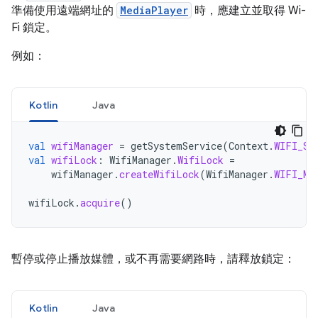
準備使用遠端網址的
MediaPlayer
時，應建立並取得 Wi-
Fi 鎖定。
例如：
Kotlin
Java
val
wifiManager
=
getSystemService
(
Context
.
WIFI_SE
val
wifiLock
:
WifiManager
.
WifiLock
=
wifiManager
.
createWifiLock
(
WifiManager
.
WIFI_MO
wifiLock
.
acquire
()
暫停或停止播放媒體，或不再需要網路時，請釋放鎖定：
Kotlin
Java