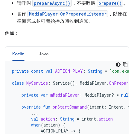
請呼叫
prepareAsync()
，不要呼叫
prepare()
。
實作
MediaPlayer.OnPreparedListener
，以便在
準備完成並可開始播放時收到通知。
例如：
Kotlin
Java
private
const
val
ACTION_PLAY
:
String
=
"com.exam
class
MyService
:
Service
(),
MediaPlayer
.
OnPrepared
private
var
mMediaPlayer
:
MediaPlayer? 
=
null
override
fun
onStartCommand
(
intent
:
Intent
,
fl
...
val
action
:
String
=
intent
.
action
when
(
action
)
{
ACTION_PLAY
-
>
{