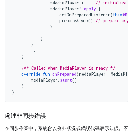
mMediaPlayer
=
...
// initialize i
mMediaPlayer
?.
apply
{
setOnPreparedListener
(
this
@MyS
prepareAsync
()
// prepare asyn
}
}
}
...
}
/** Called when MediaPlayer is ready */
override
fun
onPrepared
(
mediaPlayer
:
MediaPlay
mediaPlayer
.
start
()
}
}
處理非同步錯誤
在同步作業中，系統會以例外狀況或錯誤代碼表示錯誤。不