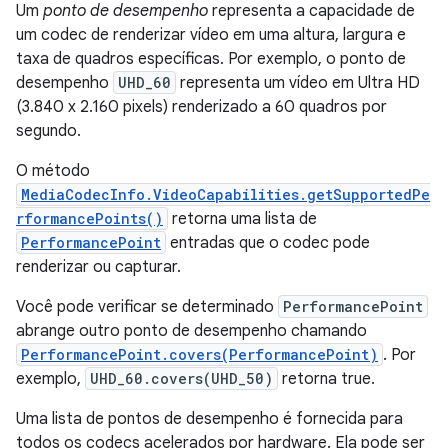
Um
ponto de desempenho
representa a capacidade de
um codec de renderizar vídeo em uma altura, largura e
taxa de quadros específicas. Por exemplo, o ponto de
desempenho
UHD_60
representa um vídeo em Ultra HD
(3.840 x 2.160 pixels) renderizado a 60 quadros por
segundo.
O método
MediaCodecInfo.VideoCapabilities.getSupportedPe
rformancePoints()
retorna uma lista de
PerformancePoint
entradas que o codec pode
renderizar ou capturar.
Você pode verificar se determinado
PerformancePoint
abrange outro ponto de desempenho chamando
PerformancePoint.covers(PerformancePoint)
. Por
exemplo,
UHD_60.covers(UHD_50)
retorna true.
Uma lista de pontos de desempenho é fornecida para
todos os codecs acelerados por hardware. Ela pode ser