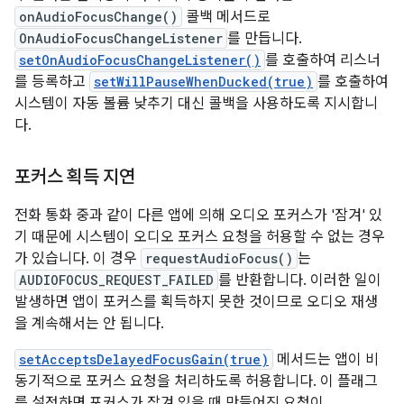
onAudioFocusChange()
콜백 메서드로
OnAudioFocusChangeListener
를 만듭니다.
setOnAudioFocusChangeListener()
를 호출하여 리스너
를 등록하고
setWillPauseWhenDucked(true)
를 호출하여
시스템이 자동 볼륨 낮추기 대신 콜백을 사용하도록 지시합니
다.
포커스 획득 지연
전화 통화 중과 같이 다른 앱에 의해 오디오 포커스가 '잠겨' 있
기 때문에 시스템이 오디오 포커스 요청을 허용할 수 없는 경우
가 있습니다. 이 경우
requestAudioFocus()
는
AUDIOFOCUS_REQUEST_FAILED
를 반환합니다. 이러한 일이
발생하면 앱이 포커스를 획득하지 못한 것이므로 오디오 재생
을 계속해서는 안 됩니다.
setAcceptsDelayedFocusGain(true)
메서드는 앱이 비
동기적으로 포커스 요청을 처리하도록 허용합니다. 이 플래그
를 설정하면 포커스가 잠겨 있을 때 만들어진 요청이