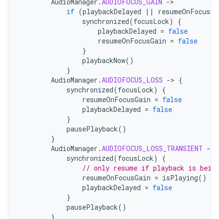
AudioManager
.
AUDIOFOCUS_GAIN
-
if
(
playbackDelayed
||
resumeOnFocusGa
synchronized
(
focusLock
)
{
playbackDelayed
=
false
resumeOnFocusGain
=
false
}
playbackNow
()
}
AudioManager
.
AUDIOFOCUS_LOSS
-
>
{
synchronized
(
focusLock
)
{
resumeOnFocusGain
=
false
playbackDelayed
=
false
}
pausePlayback
()
}
AudioManager
.
AUDIOFOCUS_LOSS_TRANSIENT
-
>
synchronized
(
focusLock
)
{
// only resume if playback is bein
resumeOnFocusGain
=
isPlaying
()
playbackDelayed
=
false
}
pausePlayback
()
}