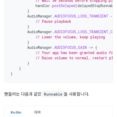
// Wait 30 seconds before stopping play
handler
.
postDelayed
(
delayedStopRunnabl
}
AudioManager
.
AUDIOFOCUS_LOSS_TRANSIENT
-
>
// Pause playback
}
AudioManager
.
AUDIOFOCUS_LOSS_TRANSIENT_CAN
// Lower the volume, keep playing
}
AudioManager
.
AUDIOFOCUS_GAIN
-
>
{
// Your app has been granted audio foc
// Raise volume to normal, restart pla
}
}
}
핸들러는 다음과 같은
Runnable
을 사용합니다.
Kotlin
자바