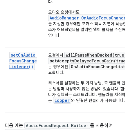
다.
오디오 요청에서도
AudioManager.OnAudioFocusChangeL
를 지정한 경우에만 포커스 획득 지연이 작동합니
스가 허용되었음을 알려면 앱이 콜백을 수신해야
입니다.
set
On
Audio
willPauseWhenDucked(
true)
요청에서
Focus
Change
setAcceptsDelayedFocusGain(
true)
Listener(
)
On
Audio
Focus
Change
Liste
는 경우에만
요합니다.
리스너를 설정하는 두 가지 방법, 즉 핸들러 인
는 방법과 사용하지 않는 방법이 있습니다. 핸들
너가 실행되는 스레드입니다. 핸들러를 지정하지
Looper
본
와 연결된 핸들러가 사용됩니다.
다음 예는
AudioFocusRequest.Builder
를 사용하여