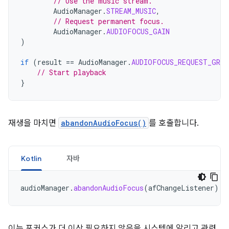
// Use the music stream.
AudioManager
.
STREAM_MUSIC
,
// Request permanent focus.
AudioManager
.
AUDIOFOCUS_GAIN
)
if
(
result
==
AudioManager
.
AUDIOFOCUS_REQUEST_GRAN
// Start playback
}
재생을 마치면
abandonAudioFocus()
를 호출합니다.
Kotlin
자바
audioManager
.
abandonAudioFocus
(
afChangeListener
)
이는 포커스가 더 이상 필요하지 않음을 시스템에 알리고 관련