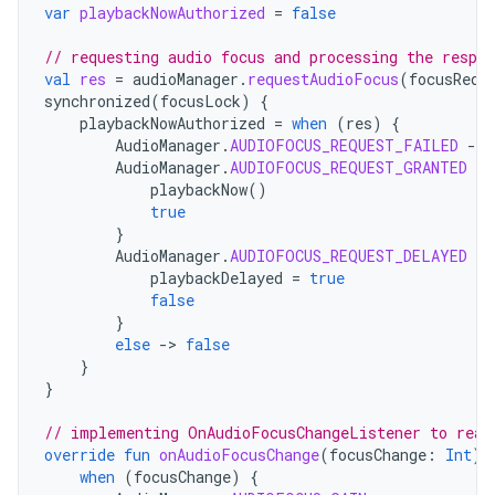
var
playbackNowAuthorized
=
false
// requesting audio focus and processing the respon
val
res
=
audioManager
.
requestAudioFocus
(
focusRequ
synchronized
(
focusLock
)
{
playbackNowAuthorized
=
when
(
res
)
{
AudioManager
.
AUDIOFOCUS_REQUEST_FAILED
-
>
AudioManager
.
AUDIOFOCUS_REQUEST_GRANTED
-
>
playbackNow
()
true
}
AudioManager
.
AUDIOFOCUS_REQUEST_DELAYED
-
>
playbackDelayed
=
true
false
}
else
-
>
false
}
}
// implementing OnAudioFocusChangeListener to reac
override
fun
onAudioFocusChange
(
focusChange
:
Int
)
when
(
focusChange
)
{