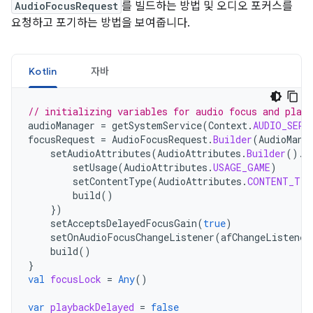
AudioFocusRequest
를 빌드하는 방법 및 오디오 포커스를
요청하고 포기하는 방법을 보여줍니다.
Kotlin
자바
// initializing variables for audio focus and play
audioManager
=
getSystemService
(
Context
.
AUDIO_SERV
focusRequest
=
AudioFocusRequest
.
Builder
(
AudioMana
setAudioAttributes
(
AudioAttributes
.
Builder
().
r
setUsage
(
AudioAttributes
.
USAGE_GAME
)
setContentType
(
AudioAttributes
.
CONTENT_TYP
build
()
})
setAcceptsDelayedFocusGain
(
true
)
setOnAudioFocusChangeListener
(
afChangeListener
build
()
}
val
focusLock
=
Any
()
var
playbackDelayed
=
false