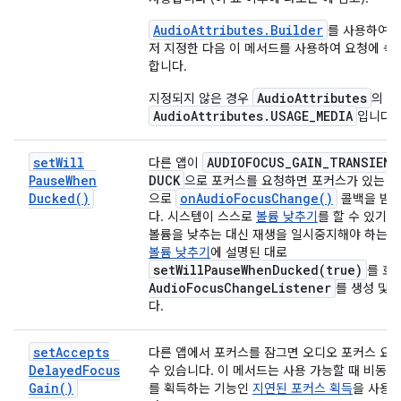
AudioAttributes.Builder
를 사용하여 
저 지정한 다음 이 메서드를 사용하여 요청에 속
합니다.
AudioAttributes
지정되지 않은 경우
의 
AudioAttributes.USAGE_MEDIA
입니다.
set
Will
AUDIOFOCUS
_
GAIN
_
TRANSIENT
다른 앱이
Pause
When
DUCK
으로 포커스를 요청하면 포커스가 있는 앱
Ducked(
)
on
Audio
Focus
Change(
)
으로
콜백을 받지
다. 시스템이 스스로
볼륨 낮추기
를 할 수 있기 
볼륨을 낮추는 대신 재생을 일시중지해야 하는 
볼륨 낮추기
에 설명된 대로
setWillPauseWhenDucked(
true)
를 호
Audio
Focus
Change
Listener
를 생성 및
다.
set
Accepts
다른 앱에서 포커스를 잠그면 오디오 포커스 요
Delayed
Focus
수 있습니다. 이 메서드는 사용 가능할 때 비동
Gain(
)
를 획득하는 기능인
지연된 포커스 획득
을 사용