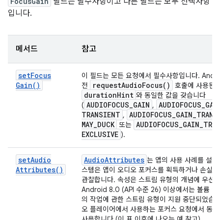
FocusGain
필드는 필수사항이고 다른 필드는 모두 선택사항
입니다.
메서드
참고
set
Focus
이 필드는 모든 요청에서 필수사항입니다. Androi
Gain(
)
request
Audio
Focus(
)
전
호출에 사용된
duration
Hint
와 동일한 값을 갖습니다
AUDIOFOCUS
_
GAIN
AUDIOFOCUS
_
GAI
(
,
TRANSIENT
AUDIOFOCUS
_
GAIN
_
TRANS
,
MAY
_
DUCK
AUDIOFOCUS
_
GAIN
_
TRA
또는
EXCLUSIVE
).
set
Audio
Audio
Attributes
는 앱의 사용 사례를 설명
Attributes(
)
스템은 앱이 오디오 포커스를 획득하거나 손실할
관찰합니다. 속성은 스트림 유형의 개념에 우선합
Android 8.0 (API 수준 26) 이상에서는 볼륨
의 작업에 관한 스트림 유형이 지원 중단되었습니
오 플레이어에서 사용하는 포커스 요청에서 동일
사용합니다 (이 표 이후에 나오는 예 참고).