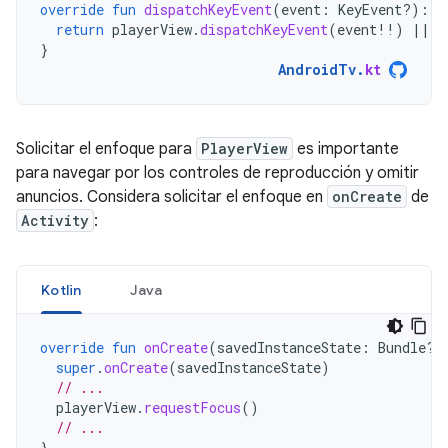
override
fun
dispatchKeyEvent
(
event
:
KeyEvent?)
:
B
return
playerView
.
dispatchKeyEvent
(
event
!!
)
||
s
}
AndroidTv
.
kt
Solicitar el enfoque para
PlayerView
es importante
para navegar por los controles de reproducción y omitir
anuncios. Considera solicitar el enfoque en
onCreate
de
Activity
:
Kotlin
Java
override
fun
onCreate
(
savedInstanceState
:
Bundle?)
super
.
onCreate
(
savedInstanceState
)
// ...
playerView
.
requestFocus
()
// ...
}