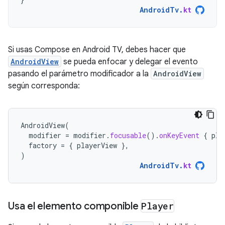
AndroidTv
.
kt
Si usas Compose en Android TV, debes hacer que
AndroidView
se pueda enfocar y delegar el evento
pasando el parámetro modificador a la
AndroidView
según corresponda:
AndroidView
(
modifier
=
modifier
.
focusable
().
onKeyEvent
{
pla
factory
=
{
playerView
},
)
AndroidTv
.
kt
Usa el elemento componible
Player