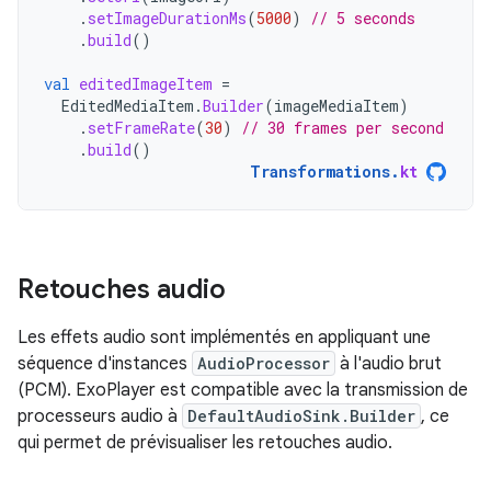
.
setImageDurationMs
(
5000
)
// 5 seconds
.
build
()
val
editedImageItem
=
EditedMediaItem
.
Builder
(
imageMediaItem
)
.
setFrameRate
(
30
)
// 30 frames per second
.
build
()
Transformations
.
kt
Retouches audio
Les effets audio sont implémentés en appliquant une
séquence d'instances
AudioProcessor
à l'audio brut
(PCM). ExoPlayer est compatible avec la transmission de
processeurs audio à
DefaultAudioSink.Builder
, ce
qui permet de prévisualiser les retouches audio.