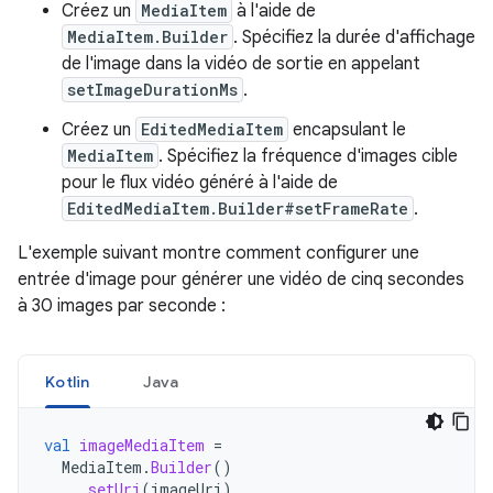
Créez un
MediaItem
à l'aide de
MediaItem.Builder
. Spécifiez la durée d'affichage
de l'image dans la vidéo de sortie en appelant
setImageDurationMs
.
Créez un
EditedMediaItem
encapsulant le
MediaItem
. Spécifiez la fréquence d'images cible
pour le flux vidéo généré à l'aide de
EditedMediaItem.Builder#setFrameRate
.
L'exemple suivant montre comment configurer une
entrée d'image pour générer une vidéo de cinq secondes
à 30 images par seconde :
Kotlin
Java
val
imageMediaItem
=
MediaItem
.
Builder
()
.
setUri
(
imageUri
)