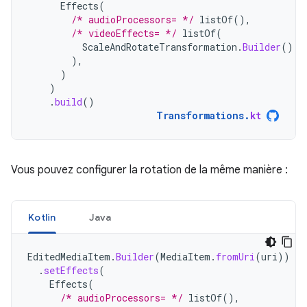
Effects
(
/* audioProcessors= */
listOf
(),
/* videoEffects= */
listOf
(
ScaleAndRotateTransformation
.
Builder
().
s
),
)
)
.
build
()
Transformations
.
kt
Vous pouvez configurer la rotation de la même manière :
Kotlin
Java
EditedMediaItem
.
Builder
(
MediaItem
.
fromUri
(
uri
))
.
setEffects
(
Effects
(
/* audioProcessors= */
listOf
(),