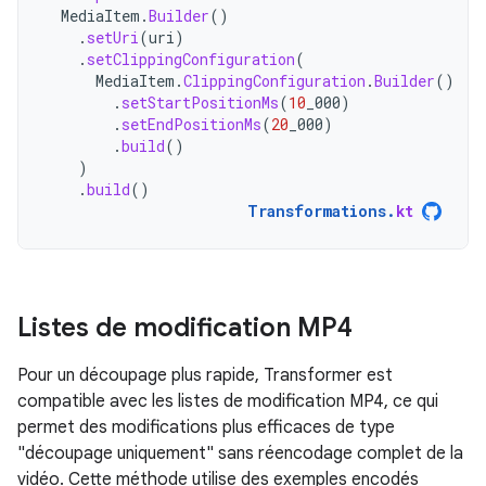
MediaItem
.
Builder
()
.
setUri
(
uri
)
.
setClippingConfiguration
(
MediaItem
.
ClippingConfiguration
.
Builder
()
.
setStartPositionMs
(
10
_000
)
.
setEndPositionMs
(
20
_000
)
.
build
()
)
.
build
()
Transformations
.
kt
Listes de modification MP4
Pour un découpage plus rapide, Transformer est
compatible avec les listes de modification MP4, ce qui
permet des modifications plus efficaces de type
"découpage uniquement" sans réencodage complet de la
vidéo. Cette méthode utilise des exemples encodés