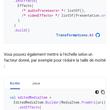
.
setEffects
(
Effects
(
/* audioProcessors= */
listOf
(),
/* videoEffects= */
listOf
(
Presentation
.
crea
)
)
.
build
()
Transformations
.
kt
Vous pouvez également mettre à l'échelle selon un
facteur donné, par exemple pour réduire la taille de moitié
:
Kotlin
Java
val
editedMediaItem
=
EditedMediaItem
.
Builder
(
MediaItem
.
fromUri
(
uri
))
.
setEffects
(