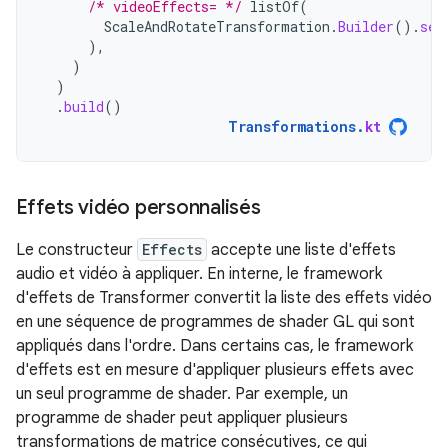
/* videoEffects= */
listOf
(
ScaleAndRotateTransformation
.
Builder
().
set
),
)
)
.
build
()
Transformations
.
kt
Effets vidéo personnalisés
Le constructeur
Effects
accepte une liste d'effets
audio et vidéo à appliquer. En interne, le framework
d'effets de Transformer convertit la liste des effets vidéo
en une séquence de programmes de shader GL qui sont
appliqués dans l'ordre. Dans certains cas, le framework
d'effets est en mesure d'appliquer plusieurs effets avec
un seul programme de shader. Par exemple, un
programme de shader peut appliquer plusieurs
transformations de matrice consécutives, ce qui