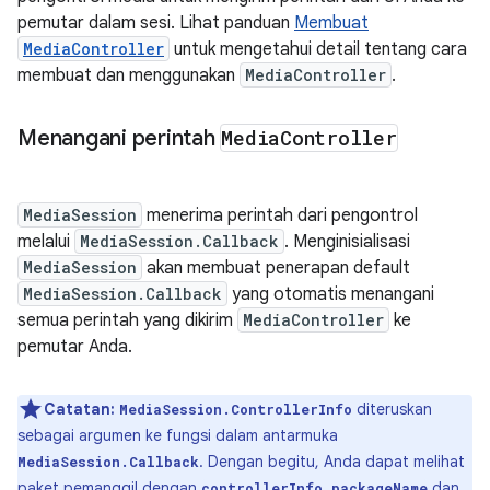
pemutar dalam sesi. Lihat panduan
Membuat
MediaController
untuk mengetahui detail tentang cara
membuat dan menggunakan
MediaController
.
Menangani perintah
Media
Controller
MediaSession
menerima perintah dari pengontrol
melalui
MediaSession.Callback
. Menginisialisasi
MediaSession
akan membuat penerapan default
MediaSession.Callback
yang otomatis menangani
semua perintah yang dikirim
MediaController
ke
pemutar Anda.
Catatan:
diteruskan
MediaSession.ControllerInfo
sebagai argumen ke fungsi dalam antarmuka
. Dengan begitu, Anda dapat melihat
MediaSession.Callback
paket pemanggil dengan
dan
controllerInfo.packageName