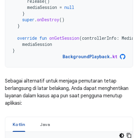
release
()
mediaSession
=
null
}
super
.
onDestroy
()
}
override
fun
onGetSession
(
controllerInfo
:
MediaS
mediaSession
}
BackgroundPlayback
.
kt
Sebagai alternatif untuk menjaga pemutaran tetap
berlangsung di latar belakang, Anda dapat menghentikan
layanan dalam kasus apa pun saat pengguna menutup
aplikasi:
Kotlin
Java