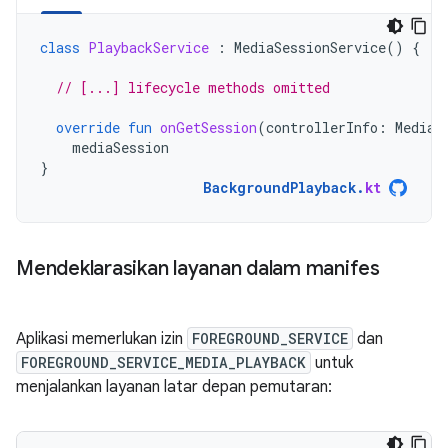
class
PlaybackService
:
MediaSessionService
()
{
// [...] lifecycle methods omitted
override
fun
onGetSession
(
controllerInfo
:
MediaS
mediaSession
}
BackgroundPlayback
.
kt
Mendeklarasikan layanan dalam manifes
Aplikasi memerlukan izin
FOREGROUND_SERVICE
dan
FOREGROUND_SERVICE_MEDIA_PLAYBACK
untuk
menjalankan layanan latar depan pemutaran: