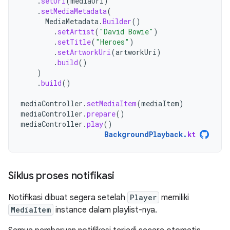
.
setUri
(
mediaUri
)
.
setMediaMetadata
(
MediaMetadata
.
Builder
()
.
setArtist
(
"David Bowie"
)
.
setTitle
(
"Heroes"
)
.
setArtworkUri
(
artworkUri
)
.
build
()
)
.
build
()
mediaController
.
setMediaItem
(
mediaItem
)
mediaController
.
prepare
()
mediaController
.
play
()
BackgroundPlayback
.
kt
Siklus proses notifikasi
Notifikasi dibuat segera setelah
Player
memiliki
MediaItem
instance dalam playlist-nya.