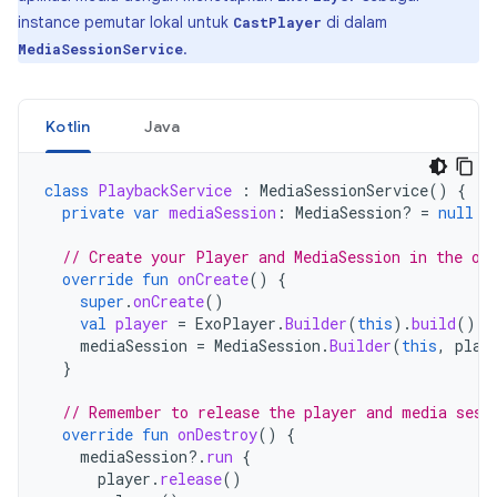
instance pemutar lokal untuk
di dalam
CastPlayer
.
MediaSessionService
Kotlin
Java
class
PlaybackService
:
MediaSessionService
()
{
private
var
mediaSession
:
MediaSession? 
=
null
// Create your Player and MediaSession in the on
override
fun
onCreate
()
{
super
.
onCreate
()
val
player
=
ExoPlayer
.
Builder
(
this
).
build
()
mediaSession
=
MediaSession
.
Builder
(
this
,
play
}
// Remember to release the player and media sess
override
fun
onDestroy
()
{
mediaSession
?.
run
{
player
.
release
()