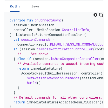
Kotlin
Java
override
fun
onConnectAsync
(
session
:
MediaSession
,
controller
:
MediaSession
.
ControllerInfo
,
):
ListenableFuture<ConnectionResult>
{
val
sessionCommands
=
ConnectionResult
.
DEFAULT_SESSION_COMMANDS
.
buil
if
(
session
.
isMediaNotificationController
(
contro
// ... See above.
}
else
if
(
session
.
isAutoCompanionController
(
con
// Available commands to accept incoming custo
return
immediateFuture
(
AcceptedResultBuilder
(
session
,
controller
)
.
setAvailableSessionCommands
(
sessionComman
.
build
()
)
}
// Default commands for all other controllers.
return
immediateFuture
(
AcceptedResultBuilder
(
ses
}