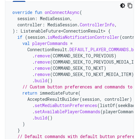
override
fun
onConnectAsync
(
session
:
MediaSession
,
controller
:
MediaSession
.
ControllerInfo
,
):
ListenableFuture<ConnectionResult>
{
if
(
session
.
isMediaNotificationController
(
contro
val
playerCommands
=
ConnectionResult
.
DEFAULT_PLAYER_COMMANDS
.
bui
.
remove
(
COMMAND_SEEK_TO_PREVIOUS
)
.
remove
(
COMMAND_SEEK_TO_PREVIOUS_MEDIA_ITE
.
remove
(
COMMAND_SEEK_TO_NEXT
)
.
remove
(
COMMAND_SEEK_TO_NEXT_MEDIA_ITEM
)
.
build
()
// Custom button preferences and commands to c
return
immediateFuture
(
AcceptedResultBuilder
(
session
,
controller
)
.
setMediaButtonPreferences
(
listOf
(
seekBack
.
setAvailablePlayerCommands
(
playerCommands
.
build
()
)
}
// Default commands with default button preferen