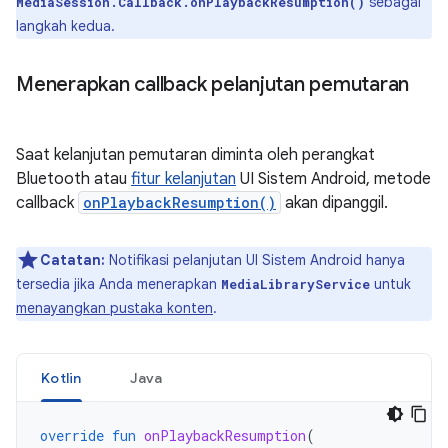
sebagai
MediaSession.Callback.onPlaybackResumption()
langkah kedua.
Menerapkan callback pelanjutan pemutaran
Saat kelanjutan pemutaran diminta oleh perangkat
Bluetooth atau
fitur kelanjutan
UI Sistem Android, metode
callback
onPlaybackResumption()
akan dipanggil.
Catatan:
Notifikasi pelanjutan UI Sistem Android hanya
tersedia jika Anda menerapkan
untuk
MediaLibraryService
menayangkan pustaka konten
.
Kotlin
Java
override
fun
onPlaybackResumption
(