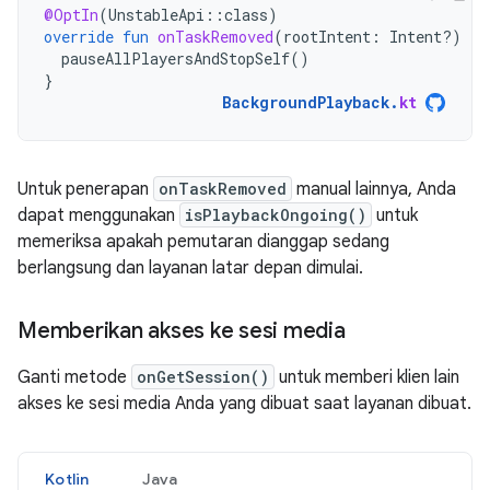
@OptIn
(
UnstableApi
::
class
)
override
fun
onTaskRemoved
(
rootIntent
:
Intent?)
{
pauseAllPlayersAndStopSelf
()
}
BackgroundPlayback
.
kt
Untuk penerapan
onTaskRemoved
manual lainnya, Anda
dapat menggunakan
isPlaybackOngoing()
untuk
memeriksa apakah pemutaran dianggap sedang
berlangsung dan layanan latar depan dimulai.
Memberikan akses ke sesi media
Ganti metode
onGetSession()
untuk memberi klien lain
akses ke sesi media Anda yang dibuat saat layanan dibuat.
Kotlin
Java