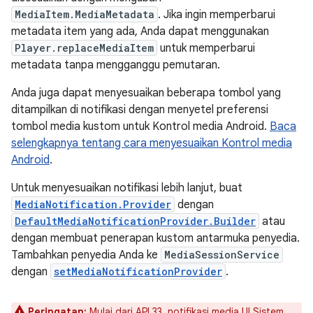
MediaItem.MediaMetadata
. Jika ingin memperbarui
metadata item yang ada, Anda dapat menggunakan
Player.replaceMediaItem
untuk memperbarui
metadata tanpa mengganggu pemutaran.
Anda juga dapat menyesuaikan beberapa tombol yang
ditampilkan di notifikasi dengan menyetel preferensi
tombol media kustom untuk Kontrol media Android.
Baca
selengkapnya tentang cara menyesuaikan Kontrol media
Android
.
Untuk menyesuaikan notifikasi lebih lanjut, buat
MediaNotification.Provider
dengan
DefaultMediaNotificationProvider.Builder
atau
dengan membuat penerapan kustom antarmuka penyedia.
Tambahkan penyedia Anda ke
MediaSessionService
dengan
setMediaNotificationProvider
.
Peringatan:
Mulai dari API 33, notifikasi media UI Sistem