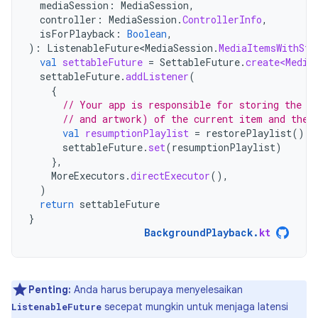
mediaSession
:
MediaSession
,
controller
:
MediaSession
.
ControllerInfo
,
isForPlayback
:
Boolean
,
):
ListenableFuture<MediaSession
.
MediaItemsWithSta
val
settableFuture
=
SettableFuture
.
create<Media
settableFuture
.
addListener
(
{
// Your app is responsible for storing the p
// and artwork) of the current item and the 
val
resumptionPlaylist
=
restorePlaylist
()
settableFuture
.
set
(
resumptionPlaylist
)
},
MoreExecutors
.
directExecutor
(),
)
return
settableFuture
}
BackgroundPlayback
.
kt
Penting:
Anda harus berupaya menyelesaikan
secepat mungkin untuk menjaga latensi
ListenableFuture