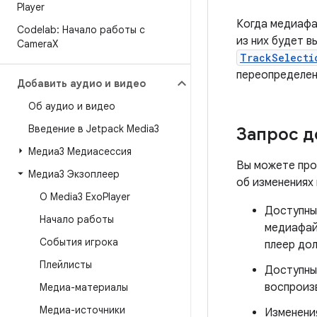
Player
Когда медиафа
Codelab: Начало работы с
из них будет 
Camera
X
TrackSelecti
переопределен
Добавить аудио и видео
Об аудио и видео
Введение в Jetpack Media3
Запрос д
Медиа3 Медиасессия
Вы можете пр
Медиа3 Экзоплеер
об изменениях 
О Media3 Exo
Player
Доступны
Начало работы
медиафайл
События игрока
плеер дол
Плейлисты
Доступны
воспроиз
Медиа-материалы
Медиа-источники
Изменения