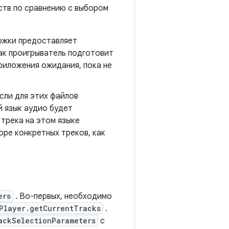
ств по сравнению с выбором
рожки предоставляет
как проигрыватель подготовит
риложения ожидания, пока не
сли для этих файлов
й язык аудио будет
трека на этом языке
оре конкретных треков, как
ers
. Во-первых, необходимо
Player.getCurrentTracks
.
ackSelectionParameters
с