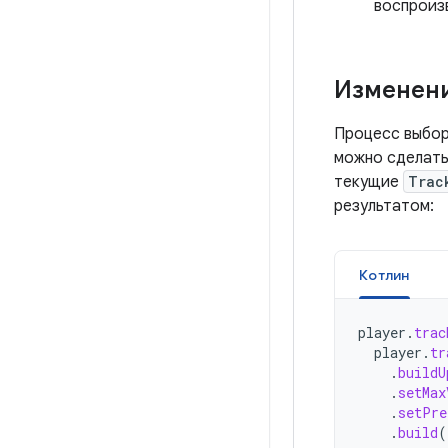
воспроиз
Изменени
Процесс выбор
можно сделать 
текущие
Trac
результатом:
Котлин
player
.
trac
player
.
tr
.
buildU
.
setMax
.
setPre
.
build
(