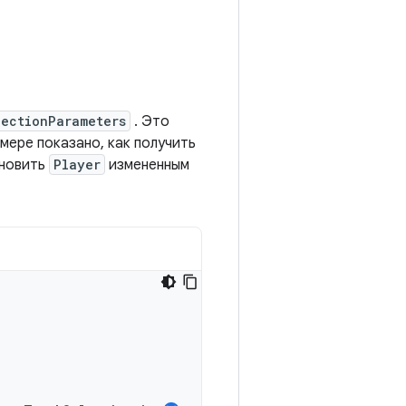
lectionParameters
. Это
мере показано, как получить
бновить
Player
измененным