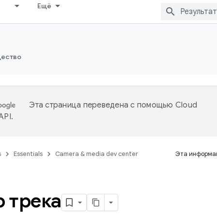
Ещё
ество
Эта страница переведена с помощью
Cloud
 API
.
s
Essentials
Camera & media dev center
Эта информац
 трека