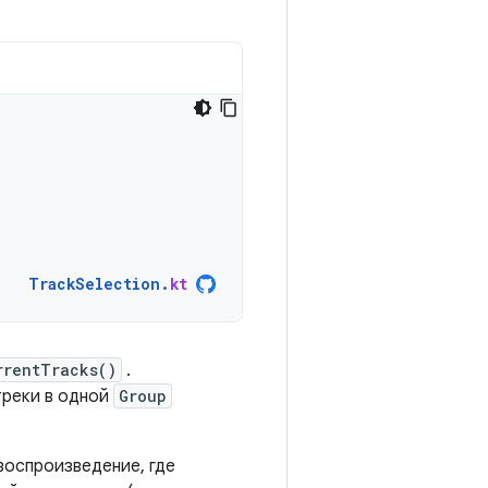
TrackSelection
.
kt
rrentTracks()
.
 треки в одной
Group
воспроизведение, где