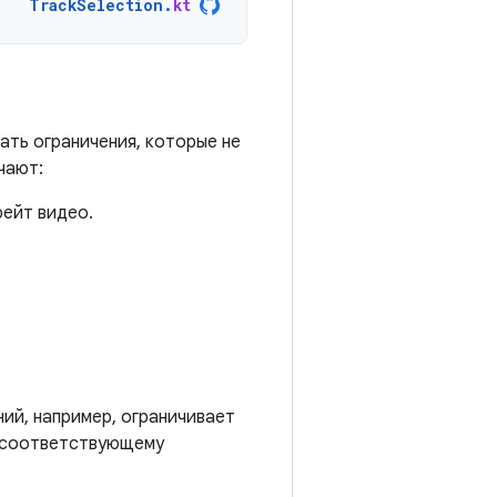
TrackSelection
.
kt
ать ограничения, которые не
чают:
рейт видео.
ний, например, ограничивает
, соответствующему