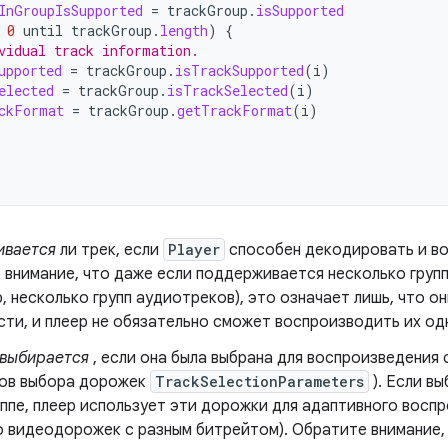
InGroupIsSupported
=
trackGroup
.
isSupported
0
until
trackGroup
.
length
)
{
vidual track information.
upported
=
trackGroup
.
isTrackSupported
(
i
)
elected
=
trackGroup
.
isTrackSelected
(
i
)
ckFormat
=
trackGroup
.
getTrackFormat
(
i
)
ивается
ли трек, если
Player
способен декодировать и во
 внимание, что даже если поддерживается несколько групп
, несколько групп аудиотреков), это означает лишь, что 
сти, и плеер не обязательно сможет воспроизводить их од
выбирается
, если она была выбрана для воспроизведения 
ов выбора дорожек
TrackSelectionParameters
). Если в
ппе, плеер использует эти дорожки для адаптивного воспр
о видеодорожек с разным битрейтом). Обратите внимание,