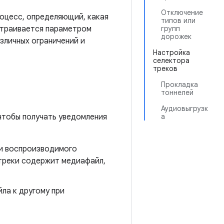
Отключение
оцесс, определяющий, какая
типов или
страивается параметром
групп
дорожек
зличных ограничений и
Настройка
селектора
треков
Прокладка
тоннелей
Аудиовыгрузк
чтобы получать уведомления
а
ки воспроизводимого
 треки содержит медиафайл,
ла к другому при