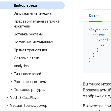
Выбор трека
Загрузка мультимедиа
Котлин
Предварительная загрузка
носителя
player
.
addL
Вставка рекламы
object
:
overrid
Получение метаданных
// Up
}
Прямая трансляция
}
Сетевые стеки
)
Analytics
Типы носителей
Расширенные темы
Вы также може
Полезные ресурсы
Возвращаемы
отображают од
Media3 Cast
Player
Медиа3 Трансформер
В качестве пр