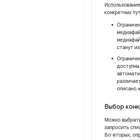
Использование
конкретных пут
Ограничен
медиафайл
медиафай
станут и
Ограниче
доступны 
автомати
различает
описано 
Выбор конк
Можно выбрат
запросить спи
Во-вторых, опр