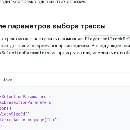
водиться только одна из этих дорожек.
е параметров выбора трассы
а трека можно настроить с помощью
Player.setTrackSe
как до, так и во время воспроизведения. В следующем при
kSelectionParameters
из проигрывателя, изменить их и о
Java
kSelectionParameters
=
ackSelectionParameters
pon
()
VideoSizeSd
()
ferredAudioLanguage
(
"hu"
)
)