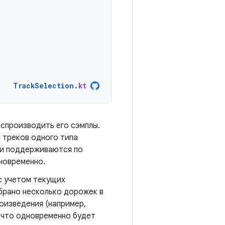
TrackSelection
.
kt
спроизводить его сэмплы.
 треков одного типа
они поддерживаются по
новременно.
с учетом текущих
ыбрано несколько дорожек в
оизведения (например,
 что одновременно будет