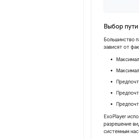
Выбор пути
Большинство п
зависят от фа
Максималь
Максимал
Предпочт
Предпочт
Предпочти
ExoPlayer испо
разрешение ви
системным нас