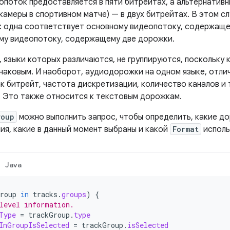
опоток предоставляется в пяти битрейтах, а альтернативн
камеры в спортивном матче) — в двух битрейтах. В этом сл
 одна соответствует основному видеопотоку, содержащем
му видеопотоку, содержащему две дорожки.
языки которых различаются, не группируются, поскольку к
наковым. И наоборот, аудиодорожки на одном языке, отл
к битрейт, частота дискретизации, количество каналов и 
. Это также относится к текстовым дорожкам.
roup
можно выполнить запрос, чтобы определить, какие д
ия, какие в данный момент выбраны и какой
Format
исполь
Java
roup
in
tracks
.
groups
)
{
level information.
Type
=
trackGroup
.
type
InGroupIsSelected
=
trackGroup
.
isSelected