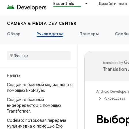
Essentials
Дизайн и план
CAMERA & MEDIA DEV CENTER
Обзор
Руководства
Примеры
Сообщ
Translation
Начать
Создайте базовый медиаплеер с
помощью Exo
Player
.
Android Developer
Руководства
Создайте базовый
видеоредактор с помощью
Transformer
.
Выбор
Codelab: потоковая передача
мультимедиа с помощью Exo