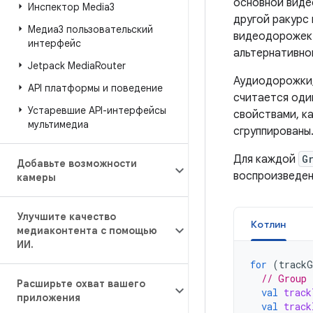
основной виде
Инспектор Media3
другой ракурс 
Медиа3 пользовательский
видеодорожек:
интерфейс
альтернативно
Jetpack Media
Router
Аудиодорожки, 
API платформы и поведение
считается оди
Устаревшие API-интерфейсы
свойствами, ка
мультимедиа
сгруппированы
Для каждой
G
Добавьте возможности
воспроизведен
камеры
Улучшите качество
Котлин
медиаконтента с помощью
ИИ
.
for
(
trackG
// Group 
Расширьте охват вашего
val
track
приложения
val
track