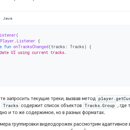
Java
istener
(
Player
.
Listener
{
e
fun
onTracksChanged
(
tracks
:
Tracks
)
{
date UI using current tracks.
те запросить текущие треки, вызвав метод
player.getCu
й
Tracks
содержит список объектов
Tracks.Group
, где
но и то же содержимое, но в разных форматах.
имера группировки видеодорожек рассмотрим адаптивное 