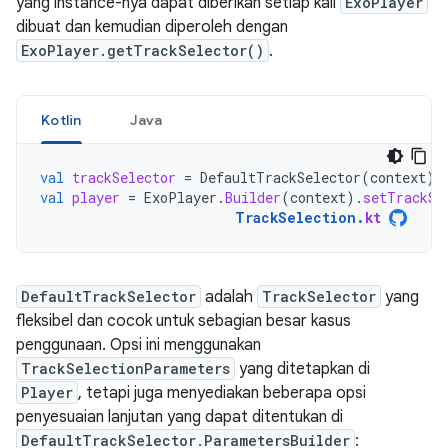
yang instance-nya dapat diberikan setiap kali
ExoPlayer
dibuat dan kemudian diperoleh dengan
ExoPlayer.getTrackSelector()
.
Kotlin
Java
val
trackSelector
=
DefaultTrackSelector
(
context
)
val
player
=
ExoPlayer
.
Builder
(
context
).
setTrackSe
TrackSelection
.
kt
DefaultTrackSelector
adalah
TrackSelector
yang
fleksibel dan cocok untuk sebagian besar kasus
penggunaan. Opsi ini menggunakan
TrackSelectionParameters
yang ditetapkan di
Player
, tetapi juga menyediakan beberapa opsi
penyesuaian lanjutan yang dapat ditentukan di
DefaultTrackSelector.ParametersBuilder
: