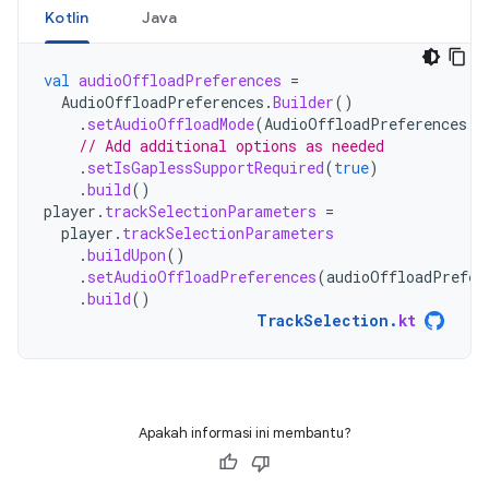
Kotlin
Java
val
audioOffloadPreferences
=
AudioOffloadPreferences
.
Builder
()
.
setAudioOffloadMode
(
AudioOffloadPreferences
.
A
// Add additional options as needed
.
setIsGaplessSupportRequired
(
true
)
.
build
()
player
.
trackSelectionParameters
=
player
.
trackSelectionParameters
.
buildUpon
()
.
setAudioOffloadPreferences
(
audioOffloadPrefer
.
build
()
TrackSelection
.
kt
Apakah informasi ini membantu?