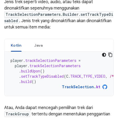
Jenis trek seperti video, audio, atau teks dapat
dinonaktifkan sepenuhnya menggunakan
TrackSelectionParameters.Builder.setTrackTypeDi
sabled
. Jenis trek yang dinonaktifkan akan dinonaktifkan
untuk semua item media:
Kotlin
Java
player
.
trackSelectionParameters
=
player
.
trackSelectionParameters
.
buildUpon
()
.
setTrackTypeDisabled
(
C
.
TRACK_TYPE_VIDEO
,
/* 
.
build
()
TrackSelection
.
kt
Atau, Anda dapat mencegah pemilihan trek dari
TrackGroup
tertentu dengan menentukan penggantian