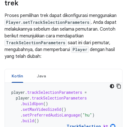
trek
Proses pemilihan trek dapat dikonfigurasi menggunakan
Player.setTrackSelectionParameters
. Anda dapat
melakukannya sebelum dan selama pemutaran. Contoh
berikut menunjukkan cara mendapatkan
TrackSelectionParameters
saat ini dari pemutar,
mengubahnya, dan memperbarui
Player
dengan hasil
yang telah diubah:
Kotlin
Java
player
.
trackSelectionParameters
=
player
.
trackSelectionParameters
.
buildUpon
()
.
setMaxVideoSizeSd
()
.
setPreferredAudioLanguage
(
"hu"
)
.
build
()
TrackSelection
.
kt