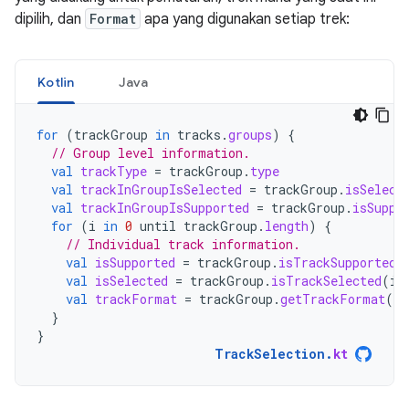
dipilih, dan
Format
apa yang digunakan setiap trek:
Kotlin
Java
for
(
trackGroup
in
tracks
.
groups
)
{
// Group level information.
val
trackType
=
trackGroup
.
type
val
trackInGroupIsSelected
=
trackGroup
.
isSelect
val
trackInGroupIsSupported
=
trackGroup
.
isSuppo
for
(
i
in
0
until
trackGroup
.
length
)
{
// Individual track information.
val
isSupported
=
trackGroup
.
isTrackSupported
(
val
isSelected
=
trackGroup
.
isTrackSelected
(
i
)
val
trackFormat
=
trackGroup
.
getTrackFormat
(
i
)
}
}
TrackSelection
.
kt