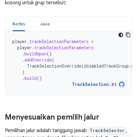
kosong untuk grup tersebut:
Kotlin
Java
player
.
trackSelectionParameters
=
player
.
trackSelectionParameters
.
buildUpon
()
.
addOverride
(
TrackSelectionOverride
(
disabledTrackGroup
.
me
)
.
build
()
TrackSelection
.
kt
Menyesuaikan pemilih jalur
Pemilihan jalur adalah tanggung jawab
TrackSelector
,