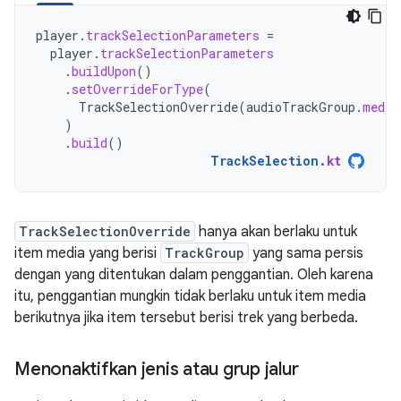
player
.
trackSelectionParameters
=
player
.
trackSelectionParameters
.
buildUpon
()
.
setOverrideForType
(
TrackSelectionOverride
(
audioTrackGroup
.
media
)
.
build
()
TrackSelection
.
kt
TrackSelectionOverride
hanya akan berlaku untuk
item media yang berisi
TrackGroup
yang sama persis
dengan yang ditentukan dalam penggantian. Oleh karena
itu, penggantian mungkin tidak berlaku untuk item media
berikutnya jika item tersebut berisi trek yang berbeda.
Menonaktifkan jenis atau grup jalur